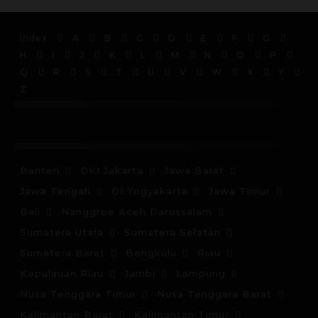
Index
A
B
C
D
E
F
G
H
I
J
K
L
M
N
O
P
Q
R
S
T
U
V
W
X
Y
Z
Islam
Kristen
Katolik
Buddha
Hindu
Kepercay
Banten
DKI Jakarta
Jawa Barat
Jawa Tengah
DI Yogyakarta
Jawa Timur
Bali
Nanggroe Aceh Darussalam
Sumatera Utara
Sumatera Selatan
Sumatera Barat
Bengkulu
Riau
Kepulauan Riau
Jambi
Lampung
Nusa Tenggara Timur
Nusa Tenggara Barat
Kalimantan Barat
Kalimantan Timur