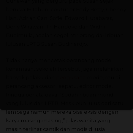
Gunawan yang berguru pada Susan sejak
berusia 16 tahun, couturier Eddy Betty, Chenny
Han, Adrian Gan, Sofie, Edward Hutabarat,
Deny Wirawan, Tri Handoko dan Widhi
Budimulia, adalah segelintir orang dari ribuan
lulusan LPTB Susan Budihardjo.
Tidak hanya mencetak perancang mode
kenamaan, sekolah tersebut juga melahirkan
banyak pelaku dan
pengusaha
mode, mulai
perancang aksesori, sepatu, editor mode,
hingga penata gaya. “Sudah ribuan murid
yang lulus dari LPTB. Meskipun lulus dari satu
lembaga namun mereka bisa eksis dengan
karya masing-masing,” jelas wanita yang
masih terlihat cantik dan modis di usia