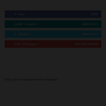
0
Fans
SUKA
50,300
Pengikut
MENGIKUTI
0
Pengikut
MENGIKUTI
2,674
Pelanggan
BERLANGGANAN
https://tokoh.id/majalah-berita-indonesia/