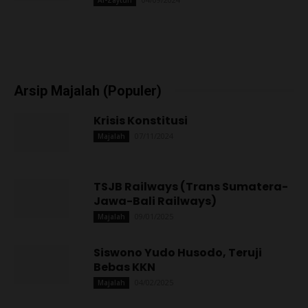
Arsip Majalah (Populer)
Krisis Konstitusi
07/11/2024
Majalah
TSJB Railways (Trans Sumatera-
Jawa-Bali Railways)
09/01/2025
Majalah
Siswono Yudo Husodo, Teruji
Bebas KKN
04/02/2025
Majalah