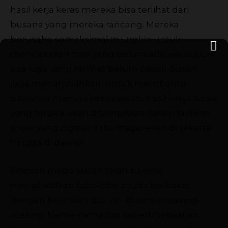
hasil kerja keras mereka bisa terlihat dari
busana yang mereka rancang. Mereka
berusaha semaksimal mungkin untuk
menciptakan tren yang belum ada, walaupun
ada juga yang terlihat belum cocok. Susan
juga menambahkan, untuk membantu
siswanya menuju kesuksesan, hasil karya siswa
yang terbaik akan ditampilkan dalam fashion
show yang digelar di berbagai even di Jakarta
hingga di daerah.
Sekolah mode Susan telah banyak
menghasilkan bibit-bibit muda berbakat
dengan keunikan dan ciri khasnya masing-
masing. Nama-nama top seperti Sebastian