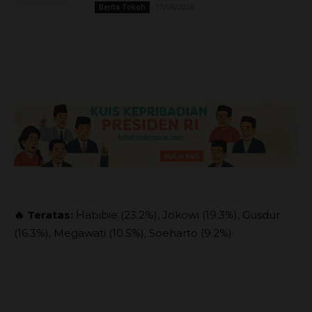
15/06/2026
Berita Tokoh
🔥 Teratas:
Habibie (23.2%), Jokowi (19.3%), Gusdur
(16.3%), Megawati (10.5%), Soeharto (9.2%)