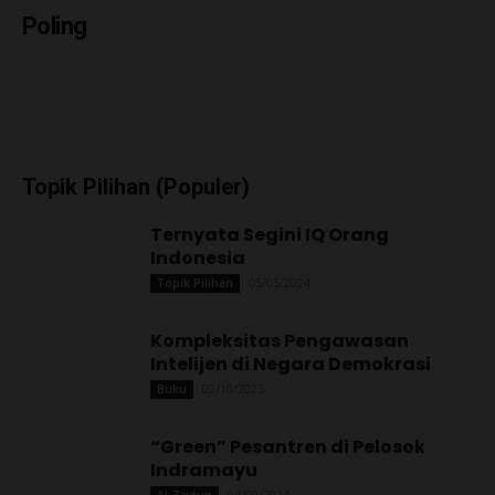
Poling
Topik Pilihan (Populer)
Ternyata Segini IQ Orang
Indonesia
05/05/2024
Topik Pilihan
Kompleksitas Pengawasan
Intelijen di Negara Demokrasi
02/10/2025
Buku
“Green” Pesantren di Pelosok
Indramayu
04/09/2024
Al-Zaytun