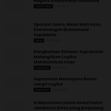
Negara Ambivalensi Pancasila
27/07/2026
Catatan Kilas
Spanyol Juara, Messi Mati Kutu:
Kemenangan Eksistensial
Sepakbola
20/07/2026
Berita
Rangkuman Sintesis: Supranalar
Melangitkan Logika
Membumikan Iman
06/07/2026
Supranalar
Supranalar Melampaui Batas
Langit Logika
25/06/2026
Supranalar
In Memoriam Ustad Abdul Halim:
Jembatan Emas yang Berpulang