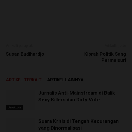
Artikulli paraprak
Artikulli tjetër
Susan Budihardjo
Kiprah Politik Sang
Permaisuri
ARTIKEL TERKAIT
ARTIKEL LAINNYA
Jurnalis Anti-Mainstream di Balik
Sexy Killers dan Dirty Vote
Direktori
Suara Kritis di Tengah Kecurangan
yang Dinormalisasi