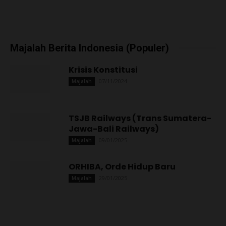
Majalah Berita Indonesia (Populer)
Krisis Konstitusi
07/11/2024
Majalah
TSJB Railways (Trans Sumatera-
Jawa-Bali Railways)
09/01/2025
Majalah
ORHIBA, Orde Hidup Baru
29/01/2025
Majalah