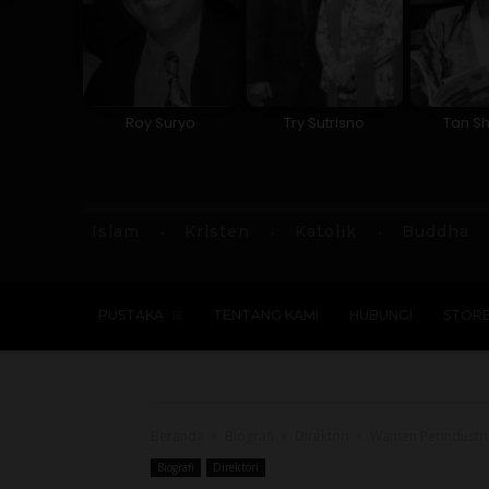
Roy Suryo
Try Sutrisno
Tan Sh
Islam
Kristen
Katolik
Buddha
PUSTAKA
TENTANG KAMI
HUBUNGI
STOR
Beranda
Biografi
Direktori
Wamen Perindustria
Biografi
Direktori