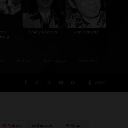
Panji
Sherly Tjoanda
Zainuddin MZ
ilang
an
Hidup
Meninggal
Member
LOGIN
🎂 Tokoh
📜 Sejarah
💬 Kilas