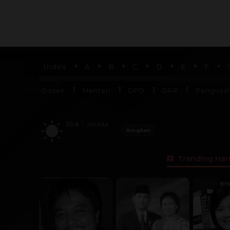
Index
A
B
C
D
E
F
Dosen
Menteri
DPD
DPR
Pengusa
C
30.8
Jakarta
Ringkas
Trending Hari