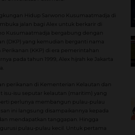
gkungan Hidup Sarwono Kusumaatmadja di
embuka jalan bagi Alex untuk berkarir di
rwono Kusumaatmadja bergabung dengan
an (DKP) yang kemudian berganti nama
 Perikanan (KKP) di era pemerintahan
ya pada tahun 1999, Alex hijrah ke Jakarta
a.
dan perikanan di Kementerian Kelautan dan
isu-isu seputar kelautan (maritim) yang
eperti perlunya membangun pulau-pulau
gasan ini langsung disampaikannya kepada
dan mendapatkan tanggapan. Hingga
gurusi pulau-pulau kecil. Untuk pertama