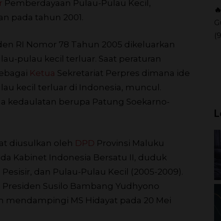
r
Pemberdayaan Pulau-Pulau Kecil,

n pada tahun 2001.
G
(
iden RI Nomor 78 Tahun 2005 dikeluarkan
-pulau kecil terluar. Saat peraturan
sebagai
Ketua
Sekretariat Perpres dimana ide
 kecil terluar di Indonesia, muncul.
nda kedaulatan berupa Patung Soekarno-
L
at diusulkan oleh
DPD
Provinsi Maluku
da Kabinet Indonesia Bersatu II, duduk
 Pesisir, dan Pulau-Pulau Kecil (2005-2009).
eh Presiden Susilo Bambang Yudhyono
an mendampingi MS Hidayat pada 20 Mei