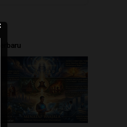
erbaru
upranalar