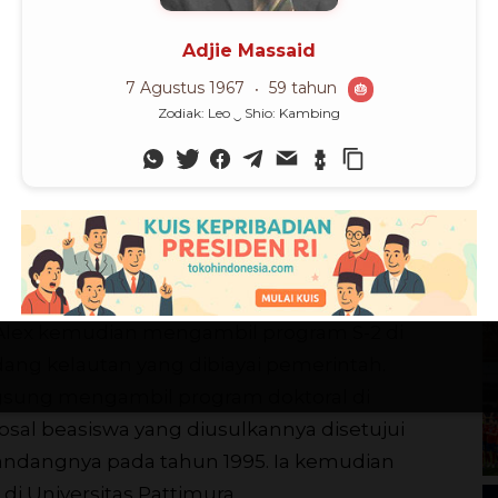
M
jual kue dan ikan untuk meringankan beban
lah. Kadang Alex harus mendapat hukuman
Ch
SPP. Meski demikian, Alex tetap tekun
ah di Universitas Pattimura Ambon. Sebelum
dapatkan tawaran dari pihak rektorat
leksi menjadi
dosen
dan resmi dikukuhkan
il menjadi sarjana.
, Alex kemudian mengambil program S-2 di
idang kelautan yang dibiayai pemerintah.
angsung mengambil program doktoral di
osal beasiswa yang diusulkannya disetujui
sandangnya pada tahun 1995. Ia kemudian
di Universitas Pattimura.