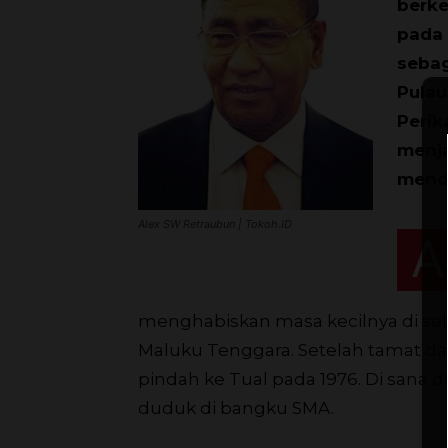
berke
pada 
sebag
Pulau
Perik
menja
menda
Alex SW Retraubun | Tokoh.ID
A
menghabiskan masa kecilnya di seb
Maluku Tenggara. Setelah tamat dar
pindah ke Tual pada 1976. Di sana 
duduk di bangku SMA.