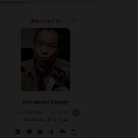
🎈
🎉
Ultah Hari Ini
🎊
Mohamad Sobary
7 Agustus 1952
74 tahun
🎂
Zodiak: Leo ‿ Shio: Naga