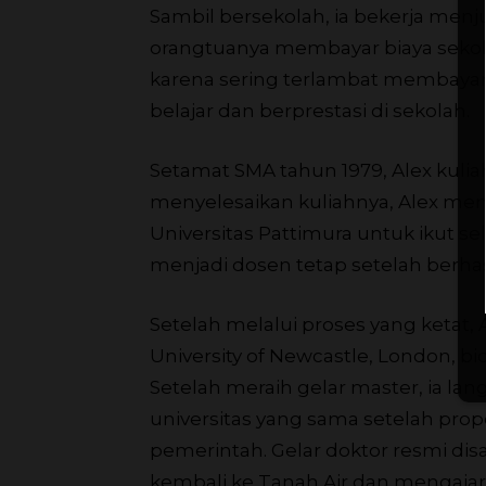
Sambil bersekolah, ia bekerja men
orangtuanya membayar biaya seko
karena sering terlambat membayar 
belajar dan berprestasi di sekolah.
Setamat SMA tahun 1979, Alex kuli
menyelesaikan kuliahnya, Alex men
Universitas Pattimura untuk ikut se
menjadi dosen tetap setelah berhas
Setelah melalui proses yang ketat
University of Newcastle, London, b
Setelah meraih gelar master, ia l
universitas yang sama setelah prop
pemerintah. Gelar doktor resmi di
kembali ke Tanah Air dan mengajar 