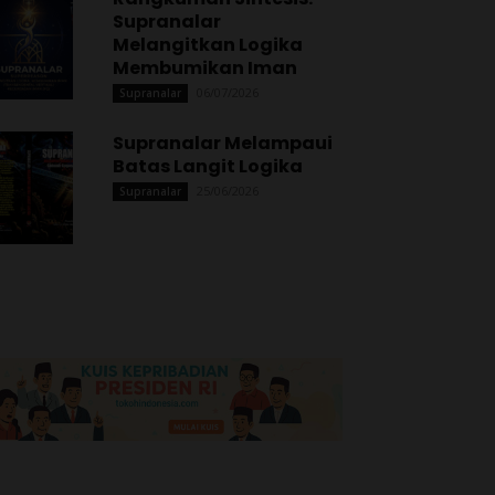
Supranalar
Melangitkan Logika
Membumikan Iman
06/07/2026
Supranalar
Supranalar Melampaui
Batas Langit Logika
25/06/2026
Supranalar