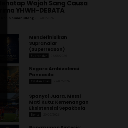
enatap Wajah Sang Causa
Prima YHWH-DEBATA
 Robin Simanullang
-
07/08/2026
Mendefinisikan
Supranalar
(Superreason)
06/08/2026
Supranalar
Negara Ambivalensi
Pancasila
27/07/2026
Catatan Kilas
Spanyol Juara, Messi
Mati Kutu: Kemenangan
Eksistensial Sepakbola
20/07/2026
Berita
Rangkuman Sintesis: