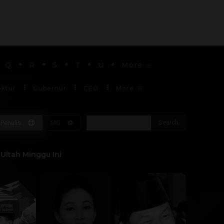
Q
R
S
T
U
More
ektur
Gubernur
CEO
More
Search
Penulis
MG
Soekarno
Ultah Minggu Ini