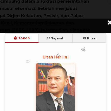
cimpung dalam birokrasi pemerintahan
masa reformasi. Setelah menjabat
ai Dirjen Kelautan, Pesisir, dan Pulau-
 Kecil, Kementerian Kelautan dan
anan (2005-2009), ia kemudian diangkat
di Wakil Menteri Perindustrian
T
mpingi MS Hidayat pada 20 Mei 2010.
lex SW Retraubun lahir di Desa Elat,
Maluku Tenggara, 31 Mei 1960. Ia
dibesarkan dalam keluarga guru dan
uah pulau terpencil, Pulau Tayando,
i sekolah dasar pada tahun 1973, Alex
dia tinggal bersama orangtua asuh hingga ia
S