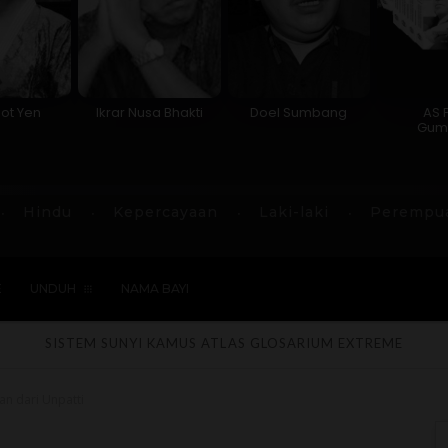
ot Yen
Ikrar Nusa Bhakti
Doel Sumbang
AS 
Gum
Hindu
Kepercayaan
Laki-laki
Perempu
E
UNDUH
NAMA BAYI
SISTEM SUNYI
KAMUS
ATLAS
GLOSARIUM
EXTREME
n dari Unpatti