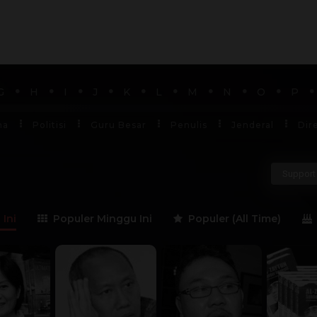
G
H
I
J
K
L
M
N
O
P
ha
Politisi
Guru Besar
Penulis
Jenderal
Dir
Support 
 Ini
Populer Minggu Ini
Populer (All Time)