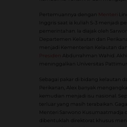
Pertemuannya dengan
Menteri
Lin
Inggris saat ia kuliah S-3 menjadi p
pemerintahan. Ia diajak oleh Sa
Departemen Kelautan dan Perikan
menjadi Kementerian Kelautan dan
Presiden
Abdurrahman Wahid. Akhirn
meninggalkan Universitas Pattimur
Sebagai pakar di bidang kelautan 
Perikanan, Alex banyak mengangkat 
kemudian menjadi isu nasional. S
terluar yang masih terabaikan. Ga
Menteri Sarwono Kusumaatmadja 
dibentuklah direktorat khusus men