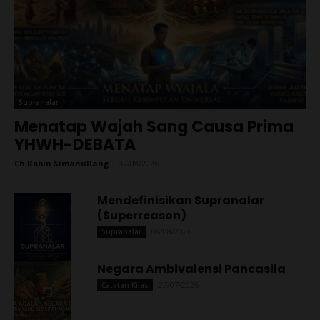
Supranalar
Menatap Wajah Sang Causa Prima
YHWH-DEBATA
Ch Robin Simanullang
-
07/08/2026
Mendefinisikan Supranalar
(Superreason)
06/08/2026
Supranalar
Negara Ambivalensi Pancasila
27/07/2026
Catatan Kilas