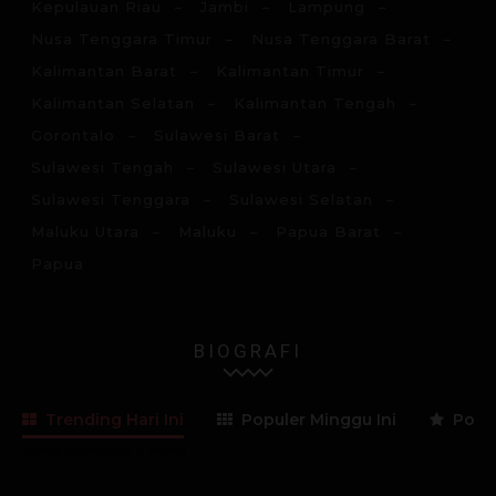
Kepulauan Riau
Jambi
Lampung
Nusa Tenggara Timur
Nusa Tenggara Barat
Kalimantan Barat
Kalimantan Timur
Kalimantan Selatan
Kalimantan Tengah
Gorontalo
Sulawesi Barat
Sulawesi Tengah
Sulawesi Utara
Sulawesi Tenggara
Sulawesi Selatan
Maluku Utara
Maluku
Papua Barat
Papua
BIOGRAFI
Trending Hari Ini
Populer Minggu Ini
Popul
Lama Membaca:
2
menit