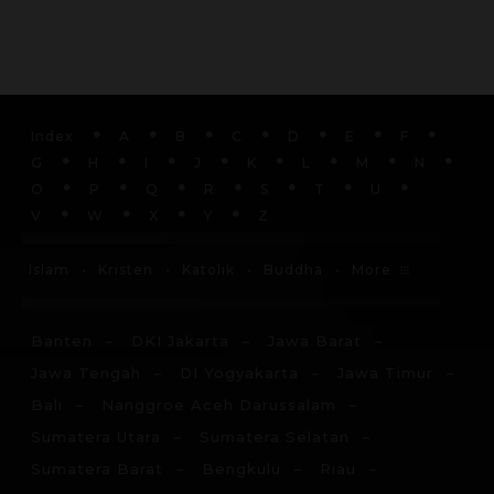
Index
A
B
C
D
E
F
G
H
I
J
K
L
M
N
O
P
Q
R
S
T
U
V
W
X
Y
Z
More
Islam
Kristen
Katolik
Buddha
Banten
DKI Jakarta
Jawa Barat
Jawa Tengah
DI Yogyakarta
Jawa Timur
Bali
Nanggroe Aceh Darussalam
Sumatera Utara
Sumatera Selatan
Sumatera Barat
Bengkulu
Riau