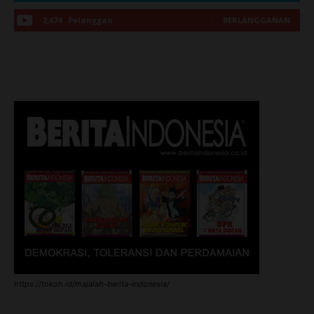
2,674
Pelanggan
BERLANGGANAN
https://tokoh.id/majalah-berita-indonesia/