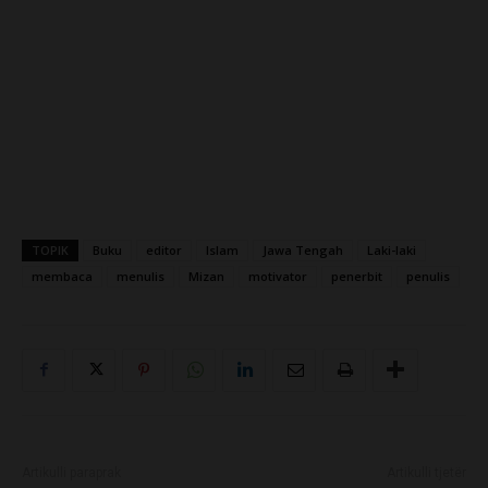
TOPIK
Buku
editor
Islam
Jawa Tengah
Laki-laki
membaca
menulis
Mizan
motivator
penerbit
penulis
Artikulli paraprak
Artikulli tjetër