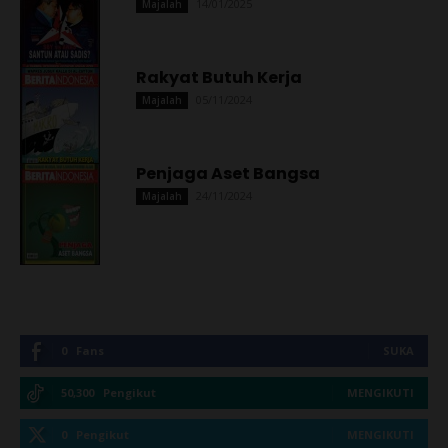
14/01/2025
Majalah
Rakyat Butuh Kerja
05/11/2024
Majalah
Penjaga Aset Bangsa
24/11/2024
Majalah
0
Fans
SUKA
50,300
Pengikut
MENGIKUTI
0
Pengikut
MENGIKUTI