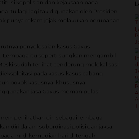
itusi kepolisian dan kejaksaan pada
L
 itu lagi-lagi tak digunakan oleh Presiden
 tak punya rekam jejak melakukan perubahan
rutnya penyelesaian kasus Gayus
K
. Lembaga itu seperti sungkan mengambil
. Meski sudah terlihat cenderung melokalisasi
dieksploitasi pada kasus-kasus cabang
entuh pokok kasusnya, khususnya
ggunakan jasa Gayus memanipulasi
ak memperlihatkan diri sebagai lembaga
n diri dalam subordinasi polisi dan jaksa.
aga ini di kemudian hari di tengah