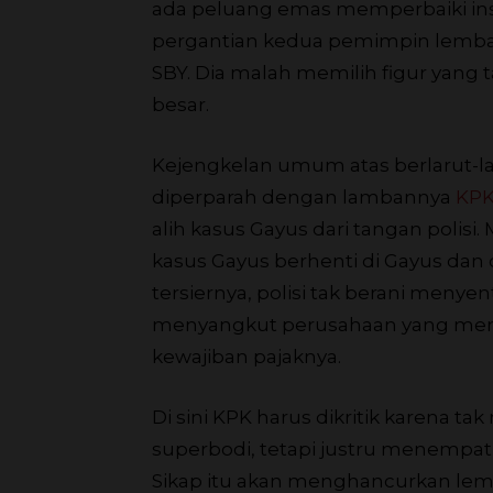
ada peluang emas memperbaiki inst
pergantian kedua pemimpin lembaga
SBY. Dia malah memilih figur yang
besar.
Kejengkelan umum atas berlarut-la
diperparah dengan lambannya
KP
alih kasus Gayus dari tangan polisi
kasus Gayus berhenti di Gayus dan 
tersiernya, polisi tak berani meny
menyangkut perusahaan yang men
kewajiban pajaknya.
Di sini KPK harus dikritik karena t
superbodi, tetapi justru menempatka
Sikap itu akan menghancurkan lemb