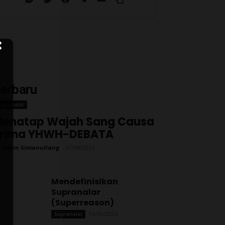
erbaru
upranalar
enatap Wajah Sang Causa
Prima YHWH-DEBATA
 Robin Simanullang
-
07/08/2026
Mendefinisikan
Supranalar
(Superreason)
06/08/2026
Supranalar