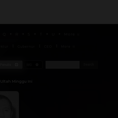
Q
R
S
T
U
More
ektur
Gubernur
CEO
More
Search
Penulis
MG
Soekarno
Ultah Minggu Ini