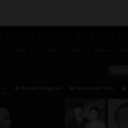
G
H
I
J
K
L
M
N
O
P
ha
Politisi
Guru Besar
Penulis
Jenderal
Dir
Support 
 Ini
Populer Minggu Ini
Populer (All Time)