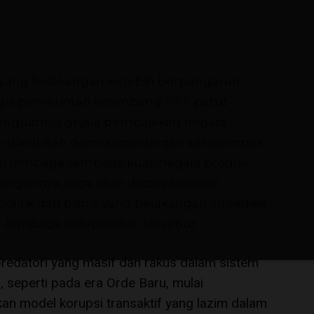
i yang belakangan ini lebih berpengaruh
egis pemerintah ketimbang
DPR
patut
enguatnya gejala pembajakan negara:
dan diarahkan demi kepentingan sekelompok
a lagi lembaga-lembaga kuasinegara produk
angannya, juga akan dikooptasi oleh
litik dan bisnis yang belakangan ini sedikit
a-lembaga independen tersebut.
predatori yang masif dan rakus dalam sistem
 seperti pada era Orde Baru, mulai
 model korupsi transaktif yang lazim dalam