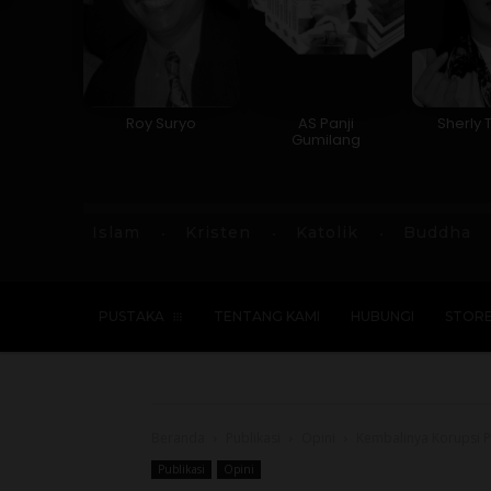
Roy Suryo
AS Panji
Sherly 
Gumilang
Islam
Kristen
Katolik
Buddha
PUSTAKA
TENTANG KAMI
HUBUNGI
STOR
Beranda
Publikasi
Opini
Kembalinya Korupsi P
Publikasi
Opini