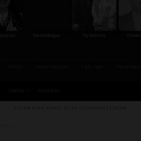
Tjoanda
Rikard Bagun
Try Sutrisno
Chaeru
Hindu
Kepercayaan
Laki-laki
Perempu
E
UNDUH
NAMA BAYI
SISTEM SUNYI
KAMUS
ATLAS
GLOSARIUM
EXTREME
redatori