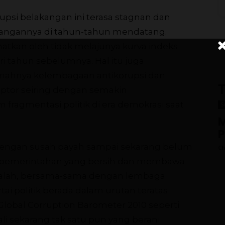
psi belakangan ini terasa stagnan dan
angannya di tahun-tahun mendatang.
ihatkan oleh tidak melajunya kurva indeks
ari tahun sebelumnya. Hal itu juga
mahnya kelembagaan antikorupsi dan
T
ptor seiring dengan semakin
am fragmentasi politik di era demokrasi saat
S
M
dengan susah payah sampai sekarang belum
Ch
n pemerintahan yang bersih dan membawa
alah, bersama-sama dengan lembaga
i politik berada dalam urutan teratas
 Global Corruption Barometer 2010 seperti
i sekarang tak satu pun yang berani