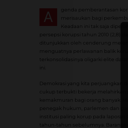
genda pemberantasan koru
A
merisaukan bagi perkemb
Keadaan ini tak saja diperl
persepsi korupsi tahun 2010 (2,8) d
ditunjukkan oleh cenderung mele
menguatnya perlawanan balik koru
terkonsolidasinya oligarki elite dal
ini.
Demokrasi yang kita perjuangkan 
cukup terbukti bekerja melahirka
kemakmuran bagi orang banyak. M
penegak hukum, parlemen dan parta
institusi paling korup pada laporan
tahun-tahun sebelumnya. Barangkal