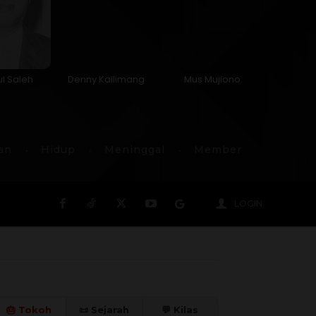
l Saleh
Denny Kailimang
Mus Mujiono
an
Hidup
Meninggal
Member
LOGIN
🎂 Tokoh
📜 Sejarah
💬 Kilas