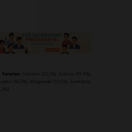
 Teratas:
Habibie (23.2%), Jokowi (19.3%),
usdur (16.3%), Megawati (10.5%), Soeharto
9.2%)