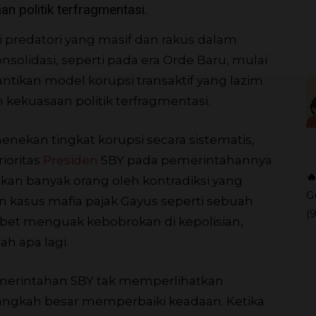
an politik terfragmentasi.
i predatori yang masif dan rakus dalam
solidasi, seperti pada era Orde Baru, mulai
kan model korupsi transaktif yang lazim
n kekuasaan politik terfragmentasi.
menekan tingkat korupsi secara sistematis,
ioritas
Presiden
SBY pada pemerintahannya

ukan banyak orang oleh kontradiksi yang
G
 kasus mafia pajak Gayus seperti sebuah
(
mbet menguak kebobrokan di kepolisian,
ah apa lagi.
emerintahan SBY tak memperlihatkan
angkah besar memperbaiki keadaan. Ketika