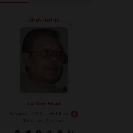
🎈
🎉
Ultah Hari Ini
🎊
La Ode Sirad
8 Agustus 1940
86 tahun
🎂
Zodiak: Leo ‿ Shio: Naga