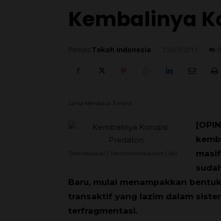
Kembalinya Ko
Penulis
Tokoh Indonesia
-
15/07/2011
Lama Membaca:
3
menit
[OPIN
kemba
masif
Teten Masduki | TokohIndonesia.com | Rpr
sudah
Baru, mulai menampakkan bentuk
transaktif yang lazim dalam siste
terfragmentasi.