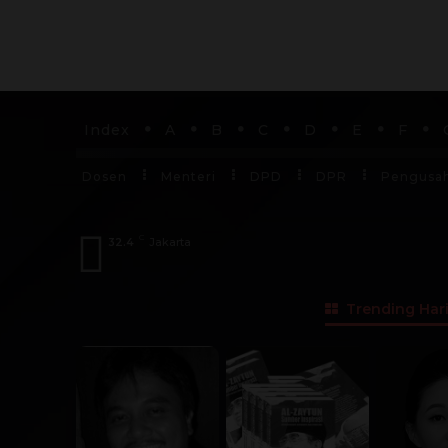
Index
A
B
C
D
E
F
Dosen
Menteri
DPD
DPR
Pengusa
C
32.4
Jakarta
Trending Hari