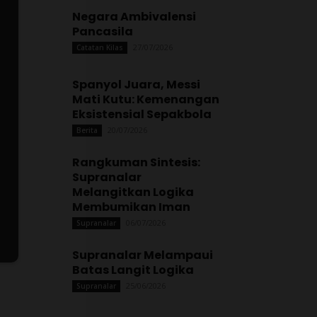
Negara Ambivalensi
Pancasila
27/07/2026
Catatan Kilas
Spanyol Juara, Messi
Mati Kutu: Kemenangan
Eksistensial Sepakbola
20/07/2026
Berita
Rangkuman Sintesis:
Supranalar
Melangitkan Logika
Membumikan Iman
06/07/2026
Supranalar
Supranalar Melampaui
Batas Langit Logika
25/06/2026
Supranalar