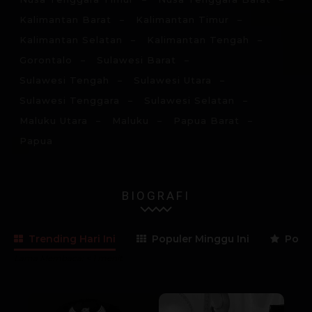
Kalimantan Barat
Kalimantan Timur
Kalimantan Selatan
Kalimantan Tengah
Gorontalo
Sulawesi Barat
Sulawesi Tengah
Sulawesi Utara
Sulawesi Tenggara
Sulawesi Selatan
Maluku Utara
Maluku
Papua Barat
Papua
BIOGRAFI
Trending Hari Ini
Populer Minggu Ini
Popul
Lama Membaca:
< 1
menit