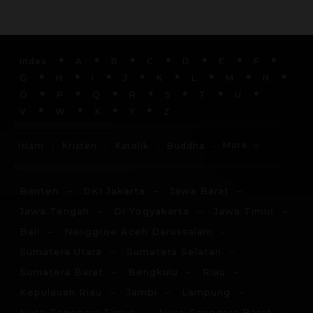
Index
A
B
C
D
E
F
G
H
I
J
K
L
M
N
O
P
Q
R
S
T
U
V
W
X
Y
Z
More
Islam
Kristen
Katolik
Buddha
Banten
DKI Jakarta
Jawa Barat
Jawa Tengah
DI Yogyakarta
Jawa Timur
Bali
Nanggroe Aceh Darussalam
Sumatera Utara
Sumatera Selatan
Sumatera Barat
Bengkulu
Riau
Kepulauan Riau
Jambi
Lampung
Nusa Tenggara Timur
Nusa Tenggara Barat