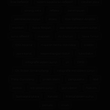
Esai Reflektif
sistem kesadaran reflektif
catatan jiwa
lorong kata
refleksi
perempuan
pembacaan sunyi
dosen
Esai Reflektif-Analitis
menteri
Jawa Tengah
esai resonansi sistem sunyi
zona reflektif
majalah
Al-Zaytun
Jawa Timur
DKI Jakarta
majalah berita indonesia
kristen
jawa barat
keseimbangan batin
luka batin
infografik sistem sunyi
UI
DPR
Ch. Robin Simanullang
infografik inti sistem sunyi
Panji Gumilang
proses diam
pengusaha
dpd
politisi
inti sistem sunyi
guru besar
hukum
Sumatera Utara
Katolik
fraktal sistem sunyi
penulis
iman