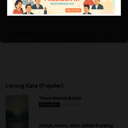
🔥 Teratas:
Habibie (23.2%), Jokowi (19.3%), Gusdur
(16.3%), Megawati (10.5%), Soeharto (9.2%)
Lorong Kata (Populer)
Teori Gema Batin
13/10/2025
Lorong Kata
Sunyi, Iman, dan Jalan Pulang