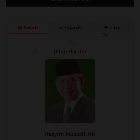
🎂 Tokoh
📜 Sejarah
💬 Kilas
🎊
Ultah Hari Ini
🎈
🎉
Hasyim Muzadi, KH