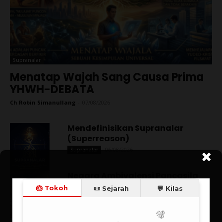
Supranalar
Menatap Wajah Sang Causa Prima
YHWH-DEBATA
Ch Robin Simanullang
-
07/08/2026
Mendefinisikan Supranalar
(Superreason)
06/08/2026
Supranalar
Negara Ambivalensi Pancasila
27/07/2026
Catatan Kilas