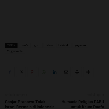
TOPIK
duafa
guru
Islam
Laki-laki
yayasan
Yogyakarta
Artikulli paraprak
Artikulli tjetër
Ganjar Pranowo Tolak
Humanis Religius PABU
Israel Bermain di Indonesia
untuk Kaum Duafa