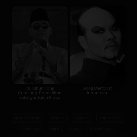
79 Tahun Panji
Sang Mentalist
Gumilang: Pendidikan
Indonesia
sebagai Jalan Hidup
Atur Lorielcide
Rielniro
Riel Niro
sistem sunyi
Laki-laki
Islam
sunyi
refleksi sunyi