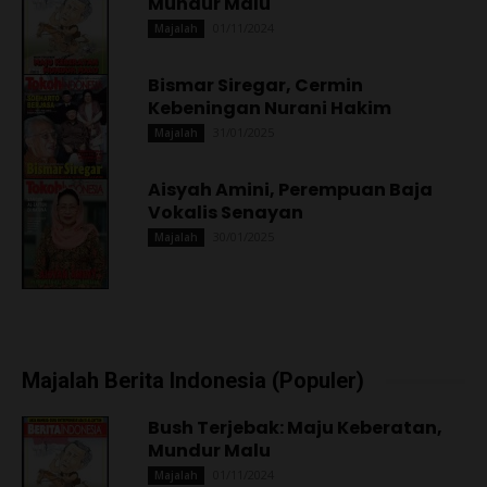
Mundur Malu
01/11/2024
Majalah
Bismar Siregar, Cermin
Kebeningan Nurani Hakim
31/01/2025
Majalah
Aisyah Amini, Perempuan Baja
Vokalis Senayan
30/01/2025
Majalah
Majalah Berita Indonesia (Populer)
Bush Terjebak: Maju Keberatan,
Mundur Malu
01/11/2024
Majalah