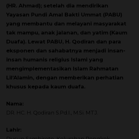
(HR. Ahmad); setelah dia mendirikan
Yayasan Pundi Amal Bakti Ummat (PABU)
yang membantu dan melayani masyarakat
tak mampu, anak jalanan, dan yatim
(Kaum
Duafa). Lewat PABU, H. Qodiran dan para
eksponen dan sahabatnya menjadi insan-
insan humanis religius Islami yang
mengimplementasikan Islam Rahmatan
Lil’Alamin, dengan memberikan perhatian
khusus kepada kaum duafa.
Nama:
DR. HC. H. Qodiran S.Pd.I., M.Si. MTJ.
Lahir:
Dusun Sambiroto, Kelurahan Pengkok,