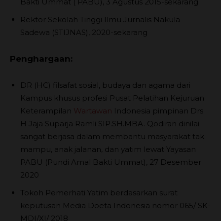
Bakti Ummat ( PABU), 3 Agustus 2015-sekarang
Rektor Sekolah Tinggi Ilmu Jurnalis Nakula
Sadewa (STIJNAS), 2020-sekarang
Penghargaan:
DR (HC) filsafat sosial, budaya dan agama dari
Kampus khusus profesi Pusat Pelatihan Kejuruan
Keterampilan
Wartawan
Indonesia pimpinan Drs
H Jaja Suparja Ramli SIP.SH.MBA. Qodiran dinilai
sangat berjasa dalam membantu masyarakat tak
mampu, anak jalanan, dan yatim lewat Yayasan
PABU (Pundi Amal Bakti Ummat), 27 Desember
2020
Tokoh Pemerhati Yatim berdasarkan surat
keputusan Media Doeta Indonesia nomor 065/ SK-
MDI/XI/ 2018