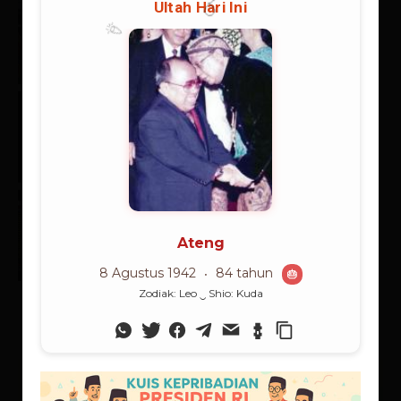
Spanyol Juara, Messi Mati Kutu:
Kemenangan Eksistensial
Sepakbola
20/07/2026
Berita
Rangkuman Sintesis: Supranalar
Melangitkan Logika
Membumikan Iman
06/07/2026
Supranalar
Supranalar Melampaui Batas
Langit Logika
25/06/2026
Supranalar