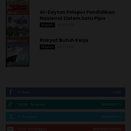
Al-Zaytun Pelopor Pendidikan
Nasional Sistem Satu Pipa
18/10/2024
Majalah
Rakyat Butuh Kerja
05/11/2024
Majalah
0
Fans
SUKA
50,300
Pengikut
MENGIKUTI
0
Pengikut
MENGIKUTI
2,674
Pelanggan
BERLANGGANAN