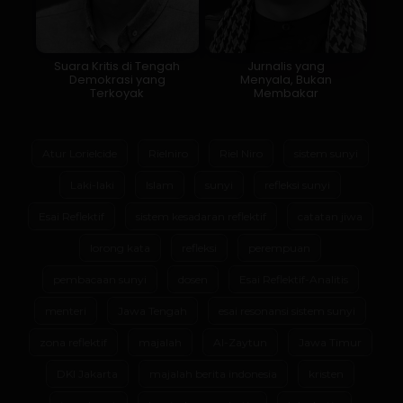
Suara Kritis di Tengah
Jurnalis yang
Demokrasi yang
Menyala, Bukan
Terkoyak
Membakar
Atur Lorielcide
Rielniro
Riel Niro
sistem sunyi
Laki-laki
Islam
sunyi
refleksi sunyi
Esai Reflektif
sistem kesadaran reflektif
catatan jiwa
lorong kata
refleksi
perempuan
pembacaan sunyi
dosen
Esai Reflektif-Analitis
menteri
Jawa Tengah
esai resonansi sistem sunyi
zona reflektif
majalah
Al-Zaytun
Jawa Timur
DKI Jakarta
majalah berita indonesia
kristen