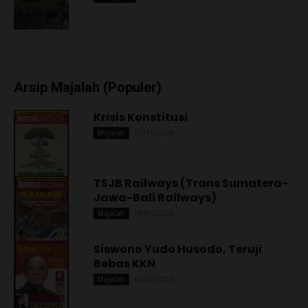
Arsip Majalah (Populer)
Krisis Konstitusi
07/11/2024
Majalah
TSJB Railways (Trans Sumatera-
Jawa-Bali Railways)
09/01/2025
Majalah
Siswono Yudo Husodo, Teruji
Bebas KKN
04/02/2025
Majalah