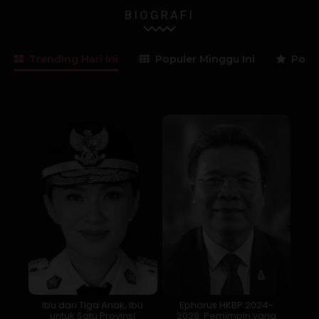
BIOGRAFI
Trending Hari Ini
Populer Minggu Ini
Popul
Lama Membaca:
< 1
menit
Ibu dari Tiga Anak, Ibu
Ephorus HKBP 2024-
untuk Satu Provinsi
2028: Pemimpin yang