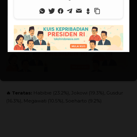
15/06/2026
Berita Tokoh
🔥 Teratas:
Habibie (23.2%), Jokowi (19.3%), Gusdur
(16.3%), Megawati (10.5%), Soeharto (9.2%)