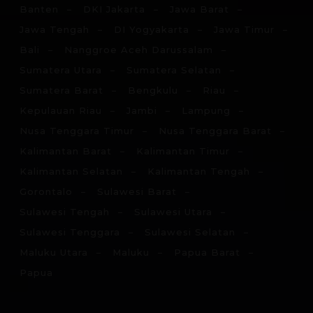
Banten
DKI Jakarta
Jawa Barat
Jawa Tengah
DI Yogyakarta
Jawa Timur
Bali
Nanggroe Aceh Darussalam
Sumatera Utara
Sumatera Selatan
Sumatera Barat
Bengkulu
Riau
Kepulauan Riau
Jambi
Lampung
Nusa Tenggara Timur
Nusa Tenggara Barat
Kalimantan Barat
Kalimantan Timur
Kalimantan Selatan
Kalimantan Tengah
Gorontalo
Sulawesi Barat
Sulawesi Tengah
Sulawesi Utara
Sulawesi Tenggara
Sulawesi Selatan
Maluku Utara
Maluku
Papua Barat
Papua