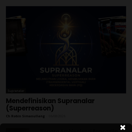
Supranalar
Mendefinisikan Supranalar
(Superreason)
Ch Robin Simanullang
-
06/08/2026
Negara Ambivalensi Pancasila