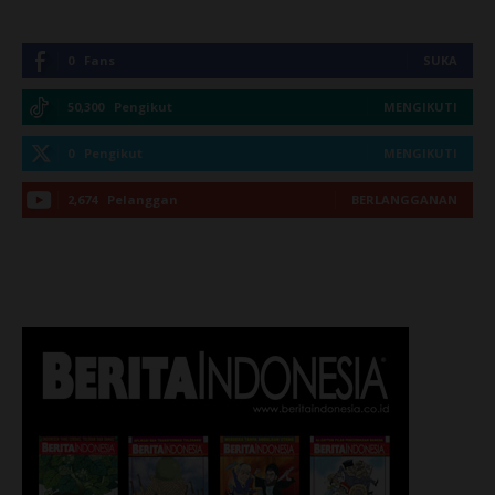
0
Fans
SUKA
50,300
Pengikut
MENGIKUTI
0
Pengikut
MENGIKUTI
2,674
Pelanggan
BERLANGGANAN