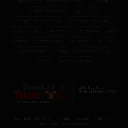
jawa barat
keseimbangan batin
luka batin
infografik sistem sunyi
UI
DPR
infografik inti sistem sunyi
Ch. Robin Simanullang
Panji Gumilang
proses diam
pengusaha
dpd
politisi
inti sistem sunyi
guru besar
hukum
Sumatera Utara
Katolik
fraktal sistem sunyi
penulis
orbit psikospiritual
ENSIKLOPEDI
TOKOH INDONESIA
Copyright 2002-2026 - TokohIndonesia.com
Tokoh.ID
Ensiklopedi Tokoh Indonesia