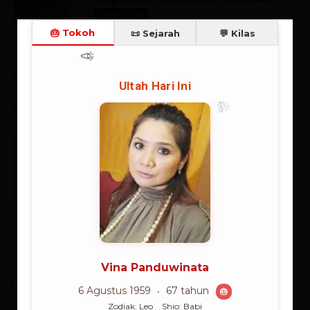
27/07/2026
Catatan Kilas
Spanyol Juara, Messi Mati Kutu:
Kemenangan Eksistensial
Sepakbola
20/07/2026
Berita
Rangkuman Sintesis: Supranalar
Melangitkan Logika
Membumikan Iman
06/07/2026
Supranalar
Supranalar Melampaui Batas
Langit Logika
25/06/2026
Supranalar
In Memoriam Ustad Abdul Halim:
Jembatan Emas yang Berpulang