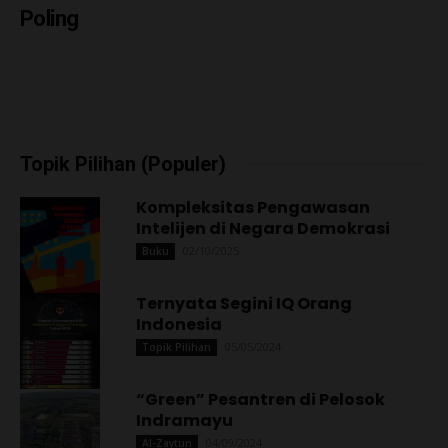
Poling
Topik Pilihan (Populer)
Kompleksitas Pengawasan
Intelijen di Negara Demokrasi
02/10/2025
Buku
Ternyata Segini IQ Orang
Indonesia
05/05/2024
Topik Pilihan
“Green” Pesantren di Pelosok
Indramayu
04/09/2024
Al-Zaytun