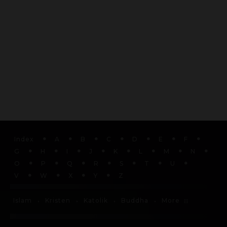
Index
A
B
C
D
E
F
G
H
I
J
K
L
M
N
O
P
Q
R
S
T
U
V
W
X
Y
Z
More
Islam
Kristen
Katolik
Buddha