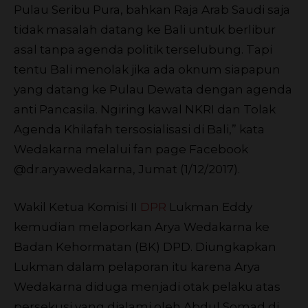
Pulau Seribu Pura, bahkan Raja Arab Saudi saja
tidak masalah datang ke Bali untuk berlibur
asal tanpa agenda politik terselubung. Tapi
tentu Bali menolak jika ada oknum siapapun
yang datang ke Pulau Dewata dengan agenda
anti Pancasila. Ngiring kawal NKRI dan Tolak
Agenda Khilafah tersosialisasi di Bali,” kata
Wedakarna melalui fan page Facebook
@dr.aryawedakarna, Jumat (1/12/2017).
Wakil Ketua Komisi II
DPR
Lukman Eddy
kemudian melaporkan Arya Wedakarna ke
Badan Kehormatan (BK) DPD. Diungkapkan
Lukman dalam pelaporan itu karena Arya
Wedakarna diduga menjadi otak pelaku atas
persekusi yang dialami oleh Abdul Somad di