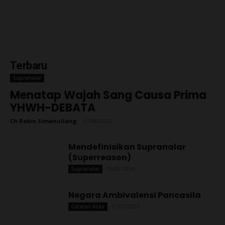
Terbaru
Supranalar
Menatap Wajah Sang Causa Prima
YHWH-DEBATA
Ch Robin Simanullang
-
07/08/2026
Mendefinisikan Supranalar
(Superreason)
06/08/2026
Supranalar
Negara Ambivalensi Pancasila
27/07/2026
Catatan Kilas