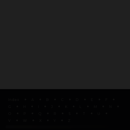
Index
A
B
C
D
E
F
G
H
I
J
K
L
M
N
O
P
Q
R
S
T
U
V
W
X
Y
Z