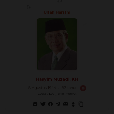
🎊
🎈
Ultah Hari Ini
🎉
Hasyim Muzadi, KH
8 Agustus 1944
82 tahun
🎂
Zodiak: Leo ‿ Shio: Monyet