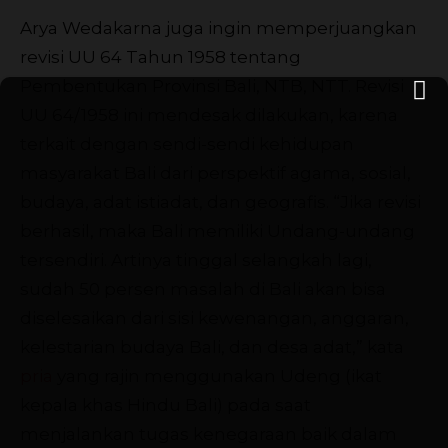
Arya Wedakarna juga ingin memperjuangkan
revisi UU 64 Tahun 1958 tentang
Pembentukan Provinsi Bali, NTB, NTT. Revisi
UU 64/1958 ini mendesak dilakukan, karena
terkait dengan sendi-sendi kehidupan
masyarakat Bali dari perspektif agama, sosial,
budaya, adat istiadat, dan geografis. “Jika revisi
berhasil, maka Bali memiliki Undang-undang
tersendiri. Artinya tinggal selangkah lagi,
sudah 50 persen masalah di Bali akan bisa
diselesaikan dari sisi kewenangan, anggaran,
kelestarian budaya Bali, dan desa adat,” kata
pria
yang rajin menggunakan Udeng (ikat
kepala khas Hindu Bali) pada saat
menjalankan tugas kenegaraan baik dalam