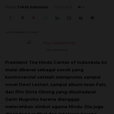
Penulis
Tokoh Indonesia
-
18/07/2018
0
Lama Membaca:
4
menit
Arya Wedakarna
President The Hindu Center of Indonesia ini
mulai dikenal sebagai sosok yang
kontroversial setelah memprotes sampul
novel Dewi Lestari, sampul album Iwan Fals,
dan film Sinta Obong yang disutradarai
Garin Nugroho karena dianggap
melecehkan simbol agama Hindu. Dia juga
dipandang radikal dan intoleran karena