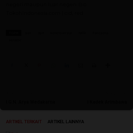
negeri maupun luar negeri.
Bio
TokohIndonesia.com | cid, red
TOPIK
bali
dpd
kontroversial
NKRI
Pancasila
senator
Artikulli paraprak
Artikulli tjetër
I.G.N. Arya Wedakarna
I Kadek Arimbawa
ARTIKEL TERKAIT
ARTIKEL LAINNYA