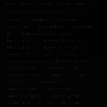
More
Islam
Kristen
Katolik
Buddha
Banten
DKI Jakarta
Jawa Barat
Jawa Tengah
DI Yogyakarta
Jawa Timur
Bali
Nanggroe Aceh Darussalam
Sumatera Utara
Sumatera Selatan
Sumatera Barat
Bengkulu
Riau
Kepulauan Riau
Jambi
Lampung
Nusa Tenggara Timur
Nusa Tenggara Barat
Kalimantan Barat
Kalimantan Timur
Kalimantan Selatan
Kalimantan Tengah
Gorontalo
Sulawesi Barat
Sulawesi Tengah
Sulawesi Utara
Sulawesi Tenggara
Sulawesi Selatan
Maluku Utara
Maluku
Papua Barat