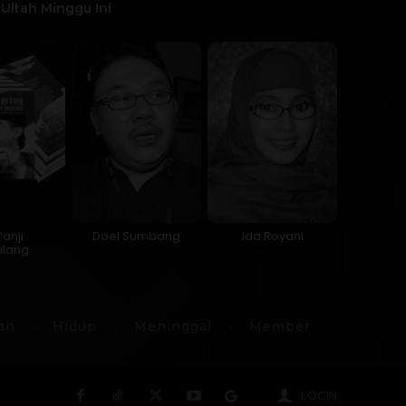
Ultah Minggu Ini
Panji
Doel Sumbang
Ida Royani
ilang
an
Hidup
Meninggal
Member
LOGIN