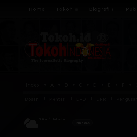
Home
Tokoh
Biografi
Publ
Index
A
B
C
D
E
F
Dosen
Menteri
DPD
DPR
Pengusa
C
29.4
Jakarta
Ringkas