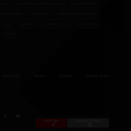
ngah
esai resonansi sistem sunyi
zona reflektif
angan batin
luka batin
infografik sistem sunyi
dpd
politisi
inti sistem sunyi
guru besar
iman
Hubungi
Store
Unduh
Nama Bayi
Kirim Bio
Support Penulis