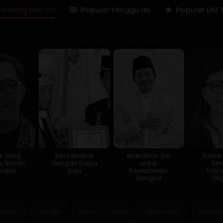
ending Hari Ini
Populer Minggu Ini
Populer (All 
is yang
Bersahabat
Wakafkan Diri
Suara K
, Bukan
dengan Siapa
untuk
Te
akar
Saja
Kedamaian
Kep
Bangsa
Oli
m sunyi
Laki-laki
Islam
sunyi
refleksi sunyi
Esai Refl