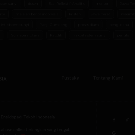
aan sunyi
dosen
Esai Reflektif-Analitis
menteri
Jawa Te
rta
majalah berita indonesia
kristen
jawa barat
keseimb
 inti sistem sunyi
Panji Gumilang
proses diam
pengusaha
m
Sumatera Utara
Katolik
fraktal sistem sunyi
penulis
Pustaka
Tentang Kami
SIA
Ensiklopedi Tokoh Indonesia
tabase online terlengkap yang tengah