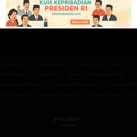
G
H
I
J
K
L
M
N
du
Kepercayaan
Laki-laki
Perempuan
Hidup
a Tengah
DI Yogyakarta
Jawa Timur
Bali
N
tera Barat
Bengkulu
Riau
Kepulauan Riau
Kalimantan Timur
Kalimantan Selatan
Kalimantan 
si Tenggara
Sulawesi Selatan
Maluku Utara
Ma
BIOGRAFI