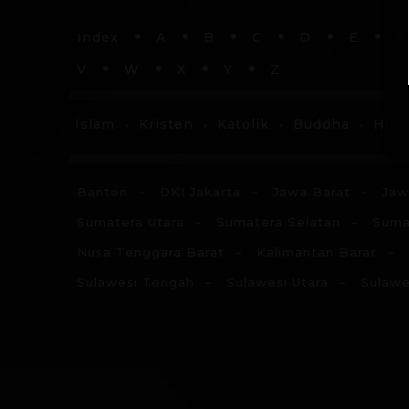
Index
A
B
C
D
E
F
V
W
X
Y
Z
Islam
Kristen
Katolik
Buddha
Hin
Banten
DKI Jakarta
Jawa Barat
Jaw
Sumatera Utara
Sumatera Selatan
Suma
Nusa Tenggara Barat
Kalimantan Barat
Sulawesi Tengah
Sulawesi Utara
Sulawe