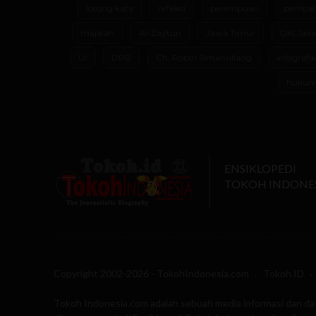
lorong kata
refleksi
perempuan
pembac
majalah
Al-Zaytun
Jawa Timur
DKI Jaka
UI
DPR
Ch. Robin Simanullang
infografik
huku
ENSIKLOPEDI
TOKOH INDONE
Copyright 2002-2026 - TokohIndonesia.com
Tokoh.ID
Tokoh Indonesia.com adalah sebuah media informasi dan da