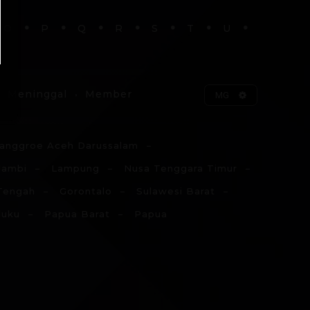
O
P
Q
R
S
T
U
Meninggal
Member
MG
anggroe Aceh Darussalam
Jambi
Lampung
Nusa Tenggara Timur
Tengah
Gorontalo
Sulawesi Barat
luku
Papua Barat
Papua