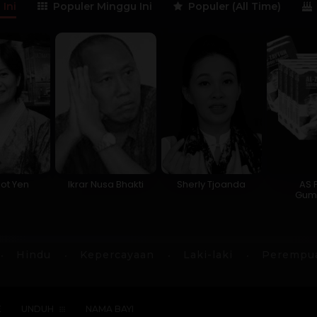
 Ini
Populer Minggu Ini
Populer (All Time)
ot Yen
Ikrar Nusa Bhakti
Sherly Tjoanda
AS 
Gum
Hindu
Kepercayaan
Laki-laki
Perempu
E
UNDUH
NAMA BAYI