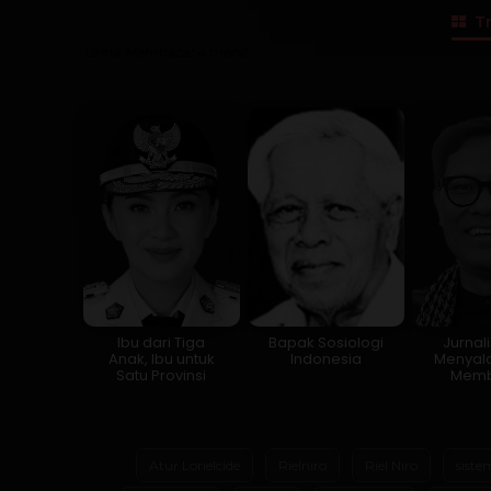
Tr
Lama Membaca:
4
menit
Ibu dari Tiga
Bapak Sosiologi
Jurnal
Anak, Ibu untuk
Indonesia
Menyala
Satu Provinsi
Memb
Atur Lorielcide
Rielniro
Riel Niro
siste