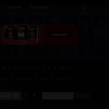
Literasi
Pustaka
Q
R
S
T
U
More
ektur
Gubernur
CEO
More
Search
Penulis
MG
Soekarno