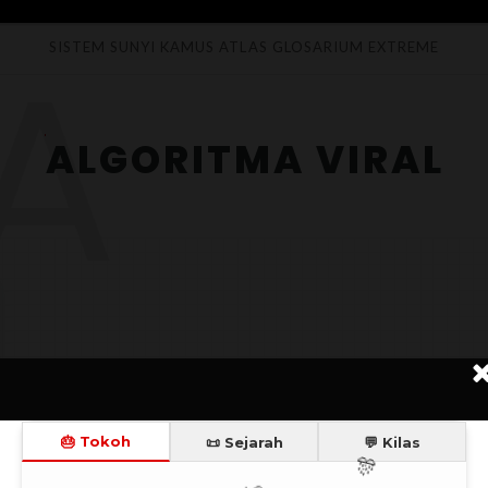
A
SISTEM SUNYI
KAMUS
ATLAS
GLOSARIUM
EXTREME
ALGORITMA VIRAL