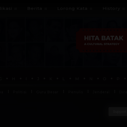
ikasi
Berita
Lorong Kata
History
G
H
I
J
K
L
M
N
O
P
ha
Politisi
Guru Besar
Penulis
Jenderal
Dir
Support 