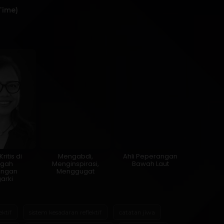
Time)
ritis di
Mengabdi,
Ahli Peperangan
ngah
Menginspirasi,
Bawah Laut
ungan
Menggugat
garki
ektif
sistem kesadaran reflektif
catatan jiwa