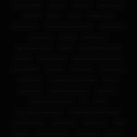
Atur Lorielcide
Rielniro
Riel Niro
sistem sunyi
Laki-laki
Islam
sunyi
refleksi sunyi
Esai Reflektif
sistem kesadaran reflektif
catatan jiwa
lorong kata
refleksi
perempuan
pembacaan sunyi
dosen
Esai Reflektif-Analitis
menteri
Jawa Tengah
esai resonansi sistem sunyi
zona reflektif
majalah
Al-Zaytun
Jawa Timur
DKI Jakarta
majalah berita indonesia
kristen
jawa barat
keseimbangan batin
luka batin
infografik sistem sunyi
UI
DPR
Ch. Robin Simanullang
infografik inti sistem sunyi
Panji Gumilang
proses diam
pengusaha
dpd
politisi
inti sistem sunyi
guru besar
hukum