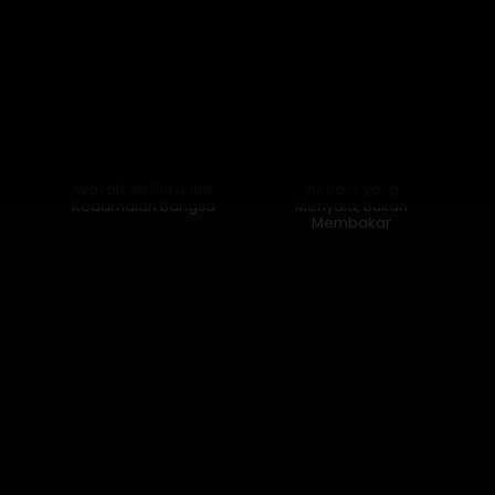
Wakafkan Diri untuk
Jurnalis yang
Kedamaian Bangsa
Menyala, Bukan
Membakar