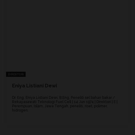
DIREKTORI
Eniya Listiani Dewi
Dr. Eng. Eniya Listiani Dewi, B.Eng, Peneliti sel bahan bakar /
Rekayasawati Teknologi Fuel Cell | 14 Jun 1974 | Direktori | E |
Perempuan, Islam, Jawa Tengah, peneliti, riset, polimer,
hidrogen