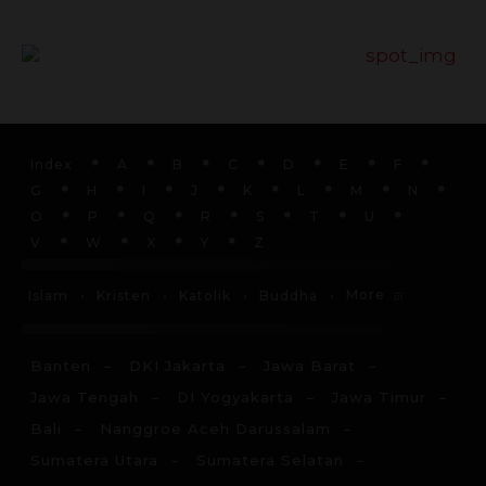
Advertisement
Index
A
B
C
D
E
F
G
H
I
J
K
L
M
N
O
P
Q
R
S
T
U
V
W
X
Y
Z
More
Islam
Kristen
Katolik
Buddha
Banten
DKI Jakarta
Jawa Barat
Jawa Tengah
DI Yogyakarta
Jawa Timur
Bali
Nanggroe Aceh Darussalam
Sumatera Utara
Sumatera Selatan