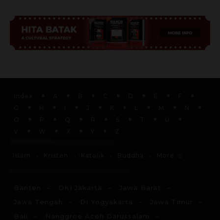
Advertisement
Index
A
B
C
D
E
F
G
H
I
J
K
L
M
N
O
P
Q
R
S
T
U
V
W
X
Y
Z
More
Islam
Kristen
Katolik
Buddha
Banten
DKI Jakarta
Jawa Barat
Jawa Tengah
DI Yogyakarta
Jawa Timur
Bali
Nanggroe Aceh Darussalam