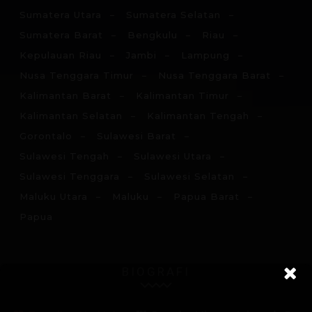
Sumatera Utara
Sumatera Selatan
Sumatera Barat
Bengkulu
Riau
Kepulauan Riau
Jambi
Lampung
Nusa Tenggara Timur
Nusa Tenggara Barat
Kalimantan Barat
Kalimantan Timur
Kalimantan Selatan
Kalimantan Tengah
Gorontalo
Sulawesi Barat
Sulawesi Tengah
Sulawesi Utara
Sulawesi Tenggara
Sulawesi Selatan
Maluku Utara
Maluku
Papua Barat
Papua
BIOGRAFI