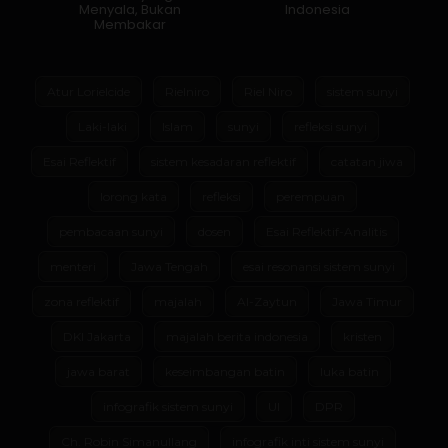
Menyala, Bukan
Indonesia
Membakar
Atur Lorielcide
Rielniro
Riel Niro
sistem sunyi
Laki-laki
Islam
sunyi
refleksi sunyi
Esai Reflektif
sistem kesadaran reflektif
catatan jiwa
lorong kata
refleksi
perempuan
pembacaan sunyi
dosen
Esai Reflektif-Analitis
menteri
Jawa Tengah
esai resonansi sistem sunyi
zona reflektif
majalah
Al-Zaytun
Jawa Timur
DKI Jakarta
majalah berita indonesia
kristen
jawa barat
keseimbangan batin
luka batin
infografik sistem sunyi
UI
DPR
Ch. Robin Simanullang
infografik inti sistem sunyi