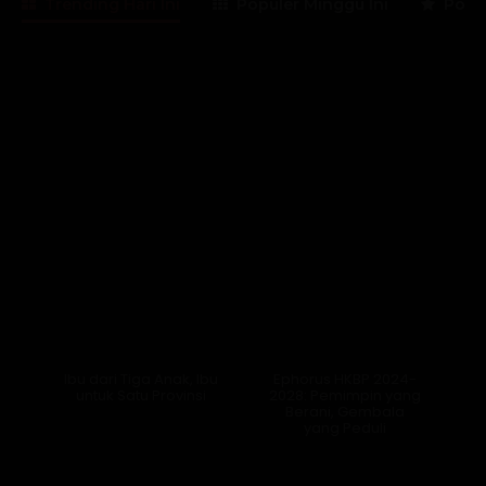
Trending Hari Ini
Populer Minggu Ini
Popul
Lama Membaca:
3
menit
Ibu dari Tiga Anak, Ibu
Ephorus HKBP 2024-
untuk Satu Provinsi
2028: Pemimpin yang
Berani, Gembala
yang Peduli