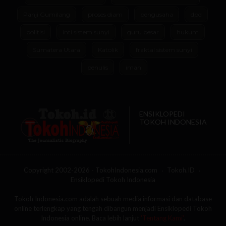
Panji Gumilang
proses diam
pengusaha
dpd
politisi
inti sistem sunyi
guru besar
hukum
Sumatera Utara
Katolik
fraktal sistem sunyi
penulis
iman
ENSIKLOPEDI
TOKOH INDONESIA
Copyright 2002-2026 - TokohIndonesia.com
Tokoh.ID
Ensiklopedi Tokoh Indonesia
Tokoh Indonesia.com adalah sebuah media informasi dan database
online terlengkap yang tengah dibangun menjadi Ensiklopedi Tokoh
Indonesia online. Baca lebih lanjut
'Tentang Kami'
.