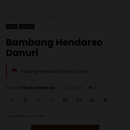
Beranda
Tokoh
Direktori
Tokoh
Direktori
Bambang Hendarso
Danuri
Kurang Berhasil Penuhi Janji
Penulis
Tokoh Indonesia
-
02/12/2008
0
Lama Membaca:
< 1
menit