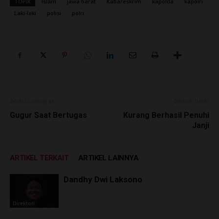
TOPIK
Islam
jawa barat
Kabareskrim
kapolda
kapolri
Laki-laki
polisi
polri
Artikulli paraprak
Artikulli tjetër
Gugur Saat Bertugas
Kurang Berhasil Penuhi
Janji
ARTIKEL TERKAIT
ARTIKEL LAINNYA
Dandhy Dwi Laksono
Direktori