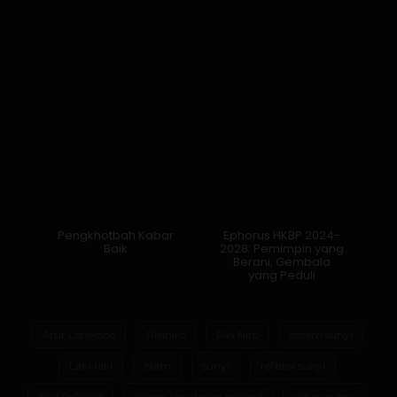
Pengkhotbah Kabar
Ephorus HKBP 2024-
Baik
2028: Pemimpin yang
Berani, Gembala
yang Peduli
Atur Lorielcide
Rielniro
Riel Niro
sistem sunyi
Laki-laki
Islam
sunyi
refleksi sunyi
Esai Reflektif
sistem kesadaran reflektif
catatan jiwa