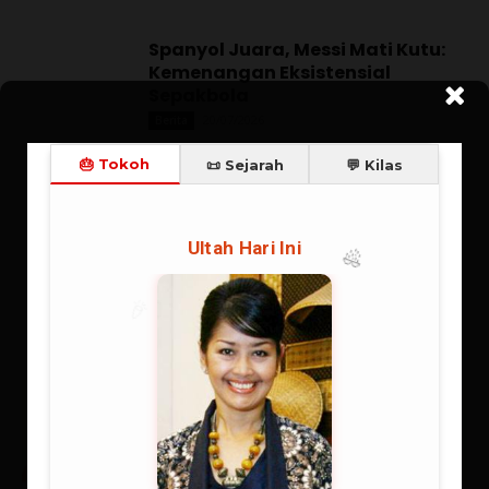
Spanyol Juara, Messi Mati Kutu:
Kemenangan Eksistensial
Sepakbola
20/07/2026
Berita
Rangkuman Sintesis: Supranalar
Melangitkan Logika
Membumikan Iman
06/07/2026
Supranalar