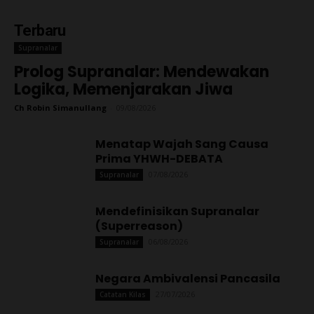
Terbaru
Supranalar
Prolog Supranalar: Mendewakan
Logika, Memenjarakan Jiwa
Ch Robin Simanullang
-
09/08/2026
Menatap Wajah Sang Causa
Prima YHWH-DEBATA
07/08/2026
Supranalar
Mendefinisikan Supranalar
(Superreason)
06/08/2026
Supranalar
Negara Ambivalensi Pancasila
27/07/2026
Catatan Kilas