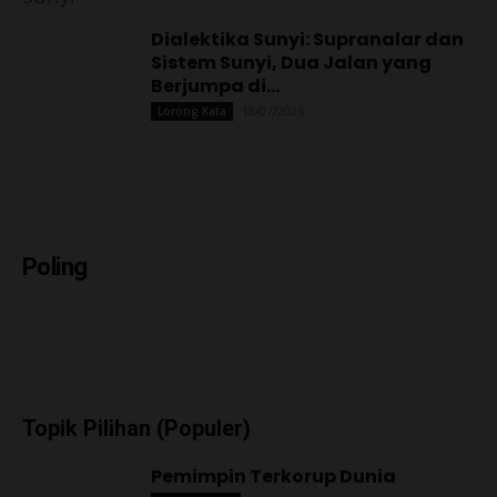
Dialektika Sunyi: Supranalar dan
Sistem Sunyi, Dua Jalan yang
Berjumpa di...
18/07/2026
Lorong Kata
Poling
Topik Pilihan (Populer)
Pemimpin Terkorup Dunia