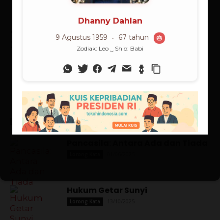
🔥 Teratas:
Habibie (23.2%), Jokowi (19.3%), Gusdur
(16.3%), Megawati (10.5%), Soeharto (9.2%)
Lorong Kata (Populer)
Pancasila: Antara Ada dan Tiada
01/06/2025
Lorong Kata
Hukum Getar Sunyi
13/10/2025
Lorong Kata