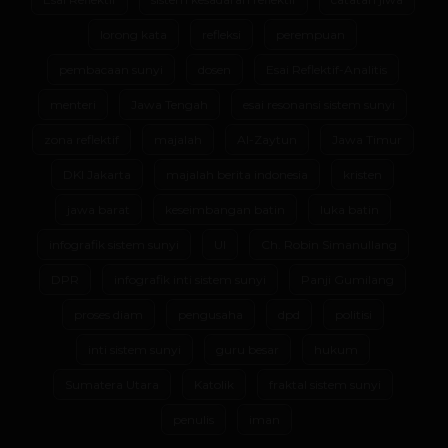
lorong kata
refleksi
perempuan
pembacaan sunyi
dosen
Esai Reflektif-Analitis
menteri
Jawa Tengah
esai resonansi sistem sunyi
zona reflektif
majalah
Al-Zaytun
Jawa Timur
DKI Jakarta
majalah berita indonesia
kristen
jawa barat
keseimbangan batin
luka batin
infografik sistem sunyi
UI
Ch. Robin Simanullang
DPR
infografik inti sistem sunyi
Panji Gumilang
proses diam
pengusaha
dpd
politisi
inti sistem sunyi
guru besar
hukum
Sumatera Utara
Katolik
fraktal sistem sunyi
penulis
iman