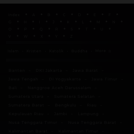
Index
A
B
C
D
E
F
G
H
I
J
K
L
M
N
O
P
Q
R
S
T
U
V
W
X
Y
Z
More
Islam
Kristen
Katolik
Buddha
Banten
DKI Jakarta
Jawa Barat
Jawa Tengah
DI Yogyakarta
Jawa Timur
Bali
Nanggroe Aceh Darussalam
Sumatera Utara
Sumatera Selatan
Sumatera Barat
Bengkulu
Riau
Kepulauan Riau
Jambi
Lampung
Nusa Tenggara Timur
Nusa Tenggara Barat
Kalimantan Barat
Kalimantan Timur