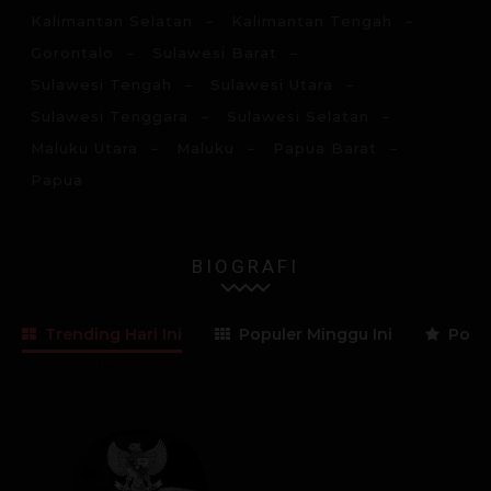
Kalimantan Selatan
Kalimantan Tengah
Gorontalo
Sulawesi Barat
Sulawesi Tengah
Sulawesi Utara
Sulawesi Tenggara
Sulawesi Selatan
Maluku Utara
Maluku
Papua Barat
Papua
BIOGRAFI
Trending Hari Ini
Populer Minggu Ini
Popul
Lama Membaca:
< 1
menit