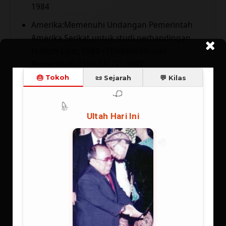
1984
Amerika:Memenuhi Undangan Pemerintah
Amerika Serikat untuk studi perbandingan
Hukum Laut, 1984 =Thailand:Utusan
Pemerintah RI ke AALCC, 1987
Singapura:Utusan Pemerintah RI pada
Konferensi AALCC, 1987
New York:Sidang ke-28 Sub Komite Hukum
Komite PBB Tentang Penggunaan Antariksa
Untuk Maksud-maksud Damai (UNCOPUOS/
United Nations Committee on Peaceful Uses of
Outer Space ),1989
Geneva: Mengikuti 1st World Electronic Media
Symposium yang diselenggarakan oleh ITU
(International Telecommunication Union),
1989