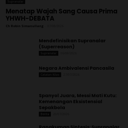
Supranalar
Menatap Wajah Sang Causa Prima
YHWH-DEBATA
Ch Robin Simanullang
-
07/08/2026
Mendefinisikan Supranalar
(Superreason)
06/08/2026
Supranalar
Negara Ambivalensi Pancasila
27/07/2026
Catatan Kilas
Spanyol Juara, Messi Mati Kutu:
Kemenangan Eksistensial
Sepakbola
20/07/2026
Berita
Rangkuman Sintesis: Supranalar