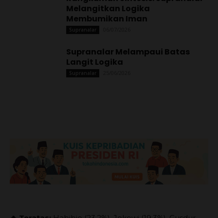
Melangitkan Logika
Membumikan Iman
06/07/2026
Supranalar
Supranalar Melampaui Batas
Langit Logika
25/06/2026
Supranalar
🔥 Teratas:
Habibie (23.2%), Jokowi (19.3%), Gusdur