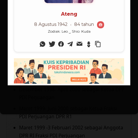
Sidang ke-29 Sub Komite Hukum Komite PBB
Tentang Penggunaan Antariksa Untuk
Maksud Damai, 1990
Washington: Sidang World Space Congress,
1992
Pengalaman Organisasi:
Desember 1998- April 2000 sebagai Ketua DPP
PDI Perjuangan
Maret 1999- Juni 2000 sebagai Ketua Fraksi
PDI Perjuangan DPR R1
Maret 1999 -3 Februari 2002 sebagai Anggota
DPR RI Fraksi PDI Perjuangan