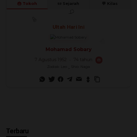
🎂 Tokoh
📜 Sejarah
💬 Kilas
🎊
🎈
Ultah Hari Ini
🎉
Mohamad Sobary
7 Agustus 1952
74 tahun
🎂
Zodiak: Leo ‿ Shio: Naga
Terbaru