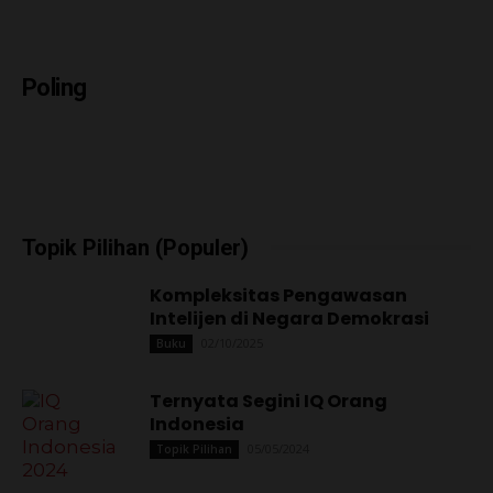
02/10/2025
Buku
Ternyata Segini IQ Orang
Indonesia
05/05/2024
Topik Pilihan
“Green” Pesantren di Pelosok
Indramayu
04/09/2024
Al-Zaytun
Arsip Majalah (Populer)
Krisis Konstitusi
07/11/2024
Majalah