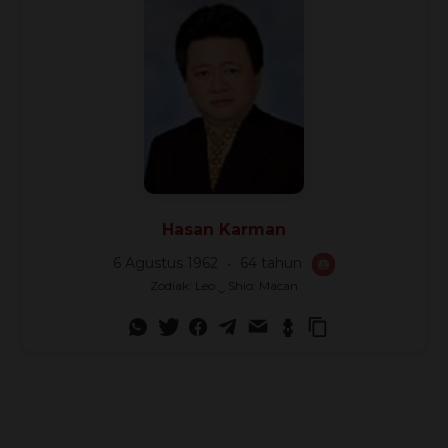
🎉
Hasan Karman
6 Agustus 1962
64 tahun
🎂
Zodiak: Leo ‿ Shio: Macan