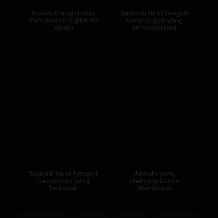
Suara Kritis di Tengah
Jurnalis yang
Demokrasi yang
Menyala, Bukan
Terkoyak
Membakar
Atur Lorielcide
Rielniro
Riel Niro
sistem sunyi
Laki-laki
Islam
sunyi
refleksi sunyi
Esai Reflektif
sistem kesadaran reflektif
catatan jiwa
lorong kata
refleksi
perempuan
pembacaan sunyi
dosen
Esai Reflektif-Analitis
menteri
Jawa Tengah
esai resonansi sistem sunyi
zona reflektif
majalah
Al-Zaytun
Jawa Timur
DKI Jakarta
majalah berita indonesia
kristen
jawa barat
keseimbangan batin
luka batin