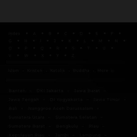
Jawa Tengah
DI Yogyakarta
Jawa Timur
Bali
Nanggroe Aceh Darussalam
Sumatera Utara
Sumatera Selatan
Sumatera Barat
Bengkulu
Riau
Kepulauan Riau
Jambi
Lampung
Nusa Tenggara Timur
Nusa Tenggara Barat
Kalimantan Barat
Kalimantan Timur
Kalimantan Selatan
Kalimantan Tengah
Gorontalo
Sulawesi Barat
Sulawesi Tengah
Sulawesi Utara
Sulawesi Tenggara
Sulawesi Selatan
Maluku Utara
Maluku
Papua Barat
Papua