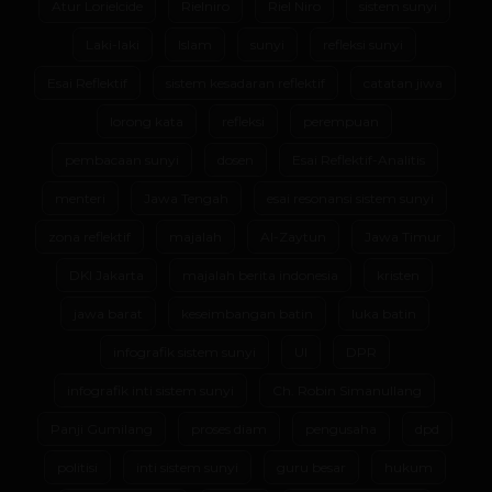
infografik sistem sunyi
UI
DPR
infografik inti sistem sunyi
Ch. Robin Simanullang
Panji Gumilang
proses diam
pengusaha
dpd
politisi
inti sistem sunyi
guru besar
hukum
Sumatera Utara
Katolik
fraktal sistem sunyi
penulis
orbit psikospiritual
ENSIKLOPEDI
TOKOH INDONESIA
Copyright 2002-2026 - TokohIndonesia.com
Tokoh.ID
Ensiklopedi Tokoh Indonesia