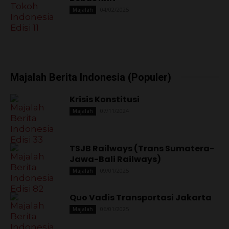
Jawa-Bali Railways)
09/01/2025
Majalah
Quo Vadis Transportasi Jakarta
06/01/2025
Majalah
0
Fans
SUKA
50,300
Pengikut
MENGIKUTI
0
Pengikut
MENGIKUTI
2,674
Pelanggan
BERLANGGANAN