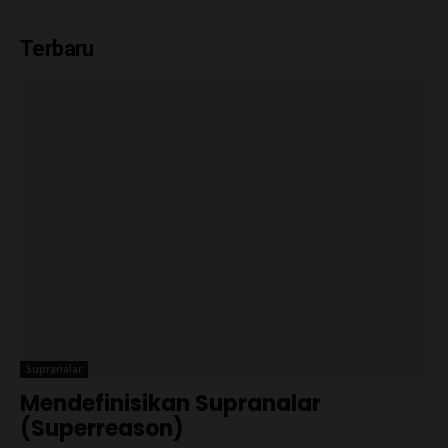
Terbaru
Supranalar
Mendefinisikan Supranalar
(Superreason)
Ch Robin Simanullang
-
06/08/2026
Negara Ambivalensi Pancasila
27/07/2026
Catatan Kilas
Spanyol Juara, Messi Mati Kutu:
Kemenangan Eksistensial
Sepakbola
20/07/2026
Berita
Rangkuman Sintesis: Supranalar
Melangitkan Logika