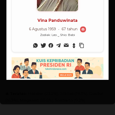
🔥 Teratas:
Habibie (23.2%), Jokowi (19.3%), Gusdur
(16.3%), Megawati (10.5%), Soeharto (9.2%)
Lorong Kata (Populer)
Pancasila: Antara Ada dan Tiada
01/06/2025
Lorong Kata
Sistem Sunyi di Persimpangan
Disiplin
13/10/2025
Lorong Kata