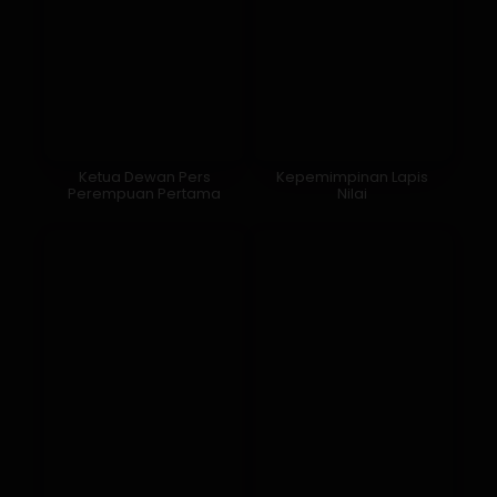
Arsitek Transformasi
Suara Kritis di Tengah
Pemasaran Digital KG
Kecurangan yang
Media
Dinormalisasi