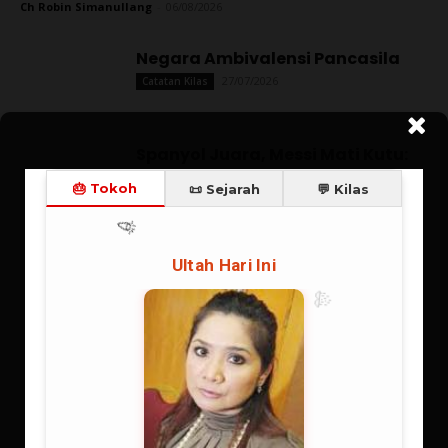
Membumikan Iman
06/07/2026
Supranalar
Supranalar Melampaui Batas
Langit Logika
25/06/2026
Supranalar
In Memoriam Ustad Abdul Halim:
Jembatan Emas yang Berpulang
15/06/2026
Berita Tokoh