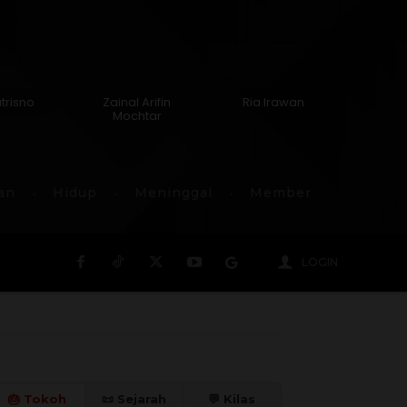
utrisno
Zainal Arifin
Ria Irawan
Mochtar
an
Hidup
Meninggal
Member
LOGIN
🎂 Tokoh
📜 Sejarah
💬 Kilas