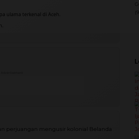
G
(
a ulama terkenal di Aceh.
h.
L
Advertisement
n perjuangan mengusir kolonial Belanda