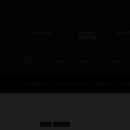
Roy Suryo
AS Panji
Sherly 
Gumilang
Islam
Kristen
Katolik
Buddha
PUSTAKA
TENTANG KAMI
HUBUNGI
STOR
Beranda
Tokoh
Pahlawan
Cik di Tiro
Tokoh
Pahlawan