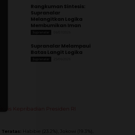
Rangkuman Sintesis:
Supranalar
Melangitkan Logika
Membumikan Iman
06/07/2026
Supranalar
Supranalar Melampaui
Batas Langit Logika
25/06/2026
Supranalar
 Teratas:
Habibie (23.2%), Jokowi (19.3%),