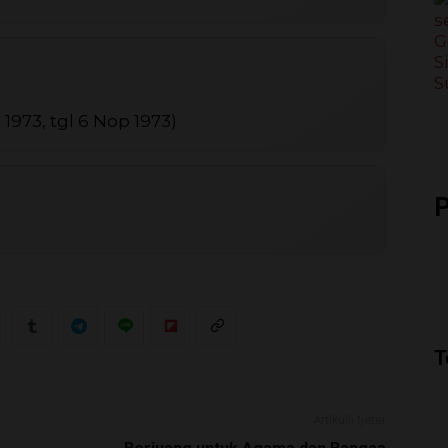
973, tgl 6 Nop 1973)
P
T
Artikulli tjetër