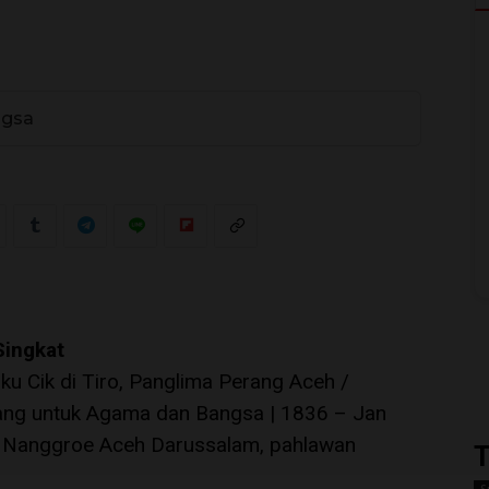
ngsa
0
Singkat
ku Cik di Tiro, Panglima Perang Aceh /
ang untuk Agama dan Bangsa | 1836 – Jan
am, Nanggroe Aceh Darussalam, pahlawan
T
S