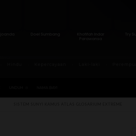
Tjoanda
Doel Sumbang
Khofifah Indar
Try S
Parawansa
Hindu
Kepercayaan
Laki-laki
Perempu
E
UNDUH
NAMA BAYI
SISTEM SUNYI
KAMUS
ATLAS
GLOSARIUM
EXTREME