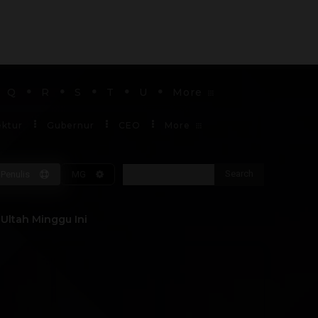
Q
R
S
T
U
More
ektur
Gubernur
CEO
More
Search
Penulis
MG
Soekarno
Ultah Minggu Ini