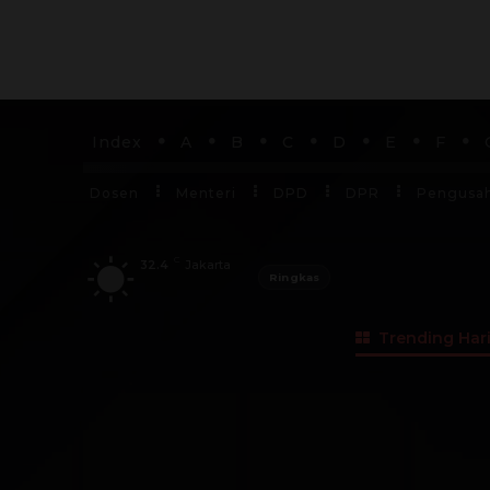
Index
A
B
C
D
E
F
Dosen
Menteri
DPD
DPR
Pengusa
C
32.4
Jakarta
Ringkas
Trending Hari