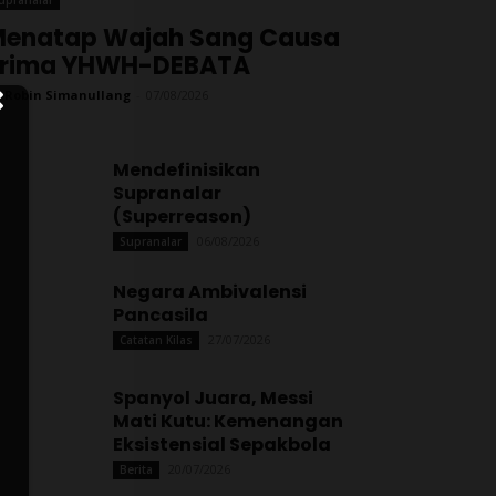
enatap Wajah Sang Causa
Prima YHWH-DEBATA
 Robin Simanullang
-
07/08/2026
Mendefinisikan
Supranalar
(Superreason)
06/08/2026
Supranalar
Negara Ambivalensi
Pancasila
27/07/2026
Catatan Kilas
Spanyol Juara, Messi
Mati Kutu: Kemenangan
Eksistensial Sepakbola
20/07/2026
Berita