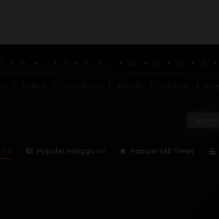
G
H
I
J
K
L
M
N
O
P
ha
Politisi
Guru Besar
Penulis
Jenderal
Dir
Support 
 Ini
Populer Minggu Ini
Populer (All Time)