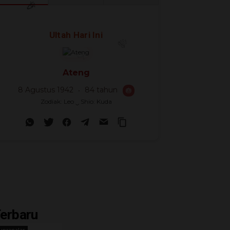
🎈
🎉
Ultah Hari Ini
🎊
Ateng
8 Agustus 1942
84 tahun
🎂
Zodiak: Leo ‿ Shio: Kuda
erbaru
upranalar