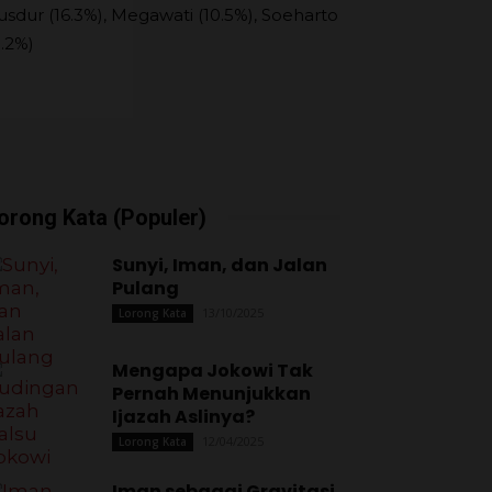
usdur (16.3%), Megawati (10.5%), Soeharto
9.2%)
orong Kata (Populer)
Sunyi, Iman, dan Jalan
Pulang
13/10/2025
Lorong Kata
Mengapa Jokowi Tak
Pernah Menunjukkan
Ijazah Aslinya?
12/04/2025
Lorong Kata
Iman sebagai Gravitasi