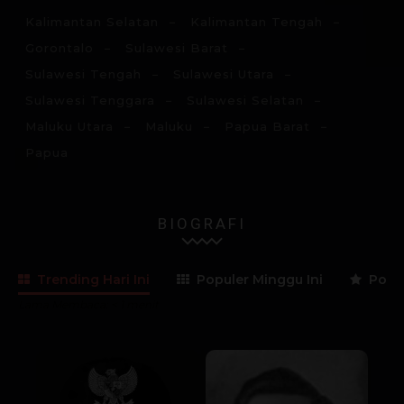
Kalimantan Selatan
Kalimantan Tengah
Gorontalo
Sulawesi Barat
Sulawesi Tengah
Sulawesi Utara
Sulawesi Tenggara
Sulawesi Selatan
Maluku Utara
Maluku
Papua Barat
Papua
BIOGRAFI
Trending Hari Ini
Populer Minggu Ini
Popul
Lama Membaca:
< 1
menit