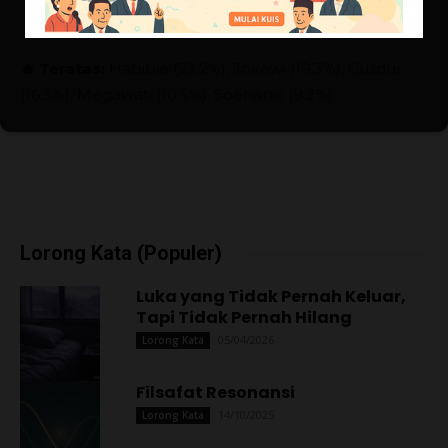
🔥 Teratas:
Habibie (23.2%), Jokowi (19.3%), Gusdur
(16.3%), Megawati (10.5%), Soeharto (9.2%)
Lorong Kata (Populer)
Luka yang Tidak Pernah Keluar,
Tapi Tidak Pernah Hilang
05/04/2026
Lorong Kata
Filsafat Resonansi
14/10/2025
Lorong Kata