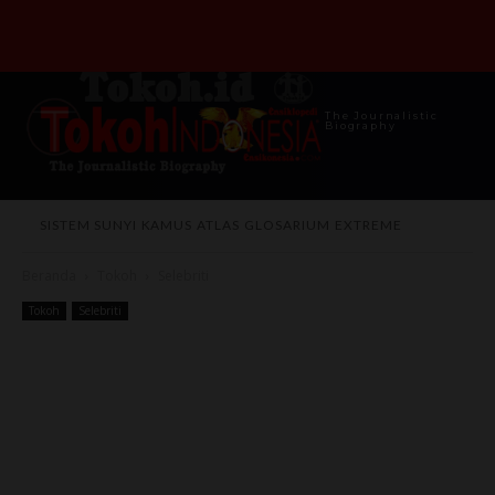
The Journalistic
Biography
SISTEM SUNYI
KAMUS
ATLAS
GLOSARIUM
EXTREME
Beranda
Tokoh
Selebriti
Tokoh
Selebriti