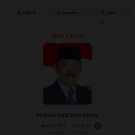
🎂 Tokoh
📜 Sejarah
💬 Kilas
Ultah Hari Ini
🎊
🎈
🎉
Mohammad Zain Katoe
7 Agustus 1945
81 tahun
🎂
Zodiak: Leo ‿ Shio: Ayam