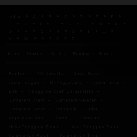
Index
A
B
C
D
E
F
G
H
I
J
K
L
M
N
O
P
Q
R
S
T
U
V
W
X
Y
Z
More
Islam
Kristen
Katolik
Buddha
Banten
DKI Jakarta
Jawa Barat
Jawa Tengah
DI Yogyakarta
Jawa Timur
Bali
Nanggroe Aceh Darussalam
Sumatera Utara
Sumatera Selatan
Sumatera Barat
Bengkulu
Riau
Kepulauan Riau
Jambi
Lampung
Nusa Tenggara Timur
Nusa Tenggara Barat
Kalimantan Barat
Kalimantan Timur