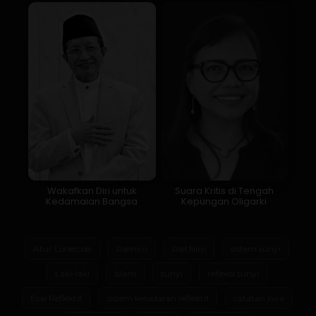
Wakafkan Diri untuk
Suara Kritis di Tengah
Kedamaian Bangsa
Kepungan Oligarki
Atur Lorielcide
Rielniro
Riel Niro
sistem sunyi
Laki-laki
Islam
sunyi
refleksi sunyi
Esai Reflektif
sistem kesadaran reflektif
catatan jiwa