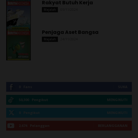
Rakyat Butuh Kerja
05/11/2024
Majalah
Penjaga Aset Bangsa
24/11/2024
Majalah
0
Fans
SUKA
50,300
Pengikut
MENGIKUTI
0
Pengikut
MENGIKUTI
2,674
Pelanggan
BERLANGGANAN