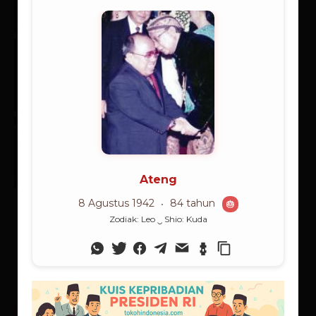
20/07/2026
Berita
Rangkuman Sintesis: Supranalar
Melangitkan Logika
Membumikan Iman
06/07/2026
Supranalar
Supranalar Melampaui Batas
Langit Logika
25/06/2026
Supranalar