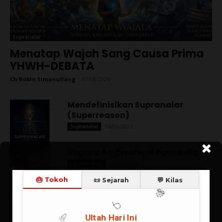
Supranalar
Menatap Wajah Sang Causa Prima
YHWH-DEBATA
Ch Robin Simanullang
-
07/08/2026
Mendefinisikan Supranalar
(Superreason)
06/08/2026
Supranalar
Negara Ambivalensi Pancasila
27/07/2026
Catatan Kilas
Spanyol Juara, Messi Mati Kutu:
Kemenangan Eksistensial
Sepakbola