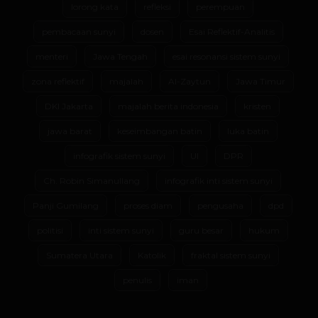
lorong kata
refleksi
perempuan
pembacaan sunyi
dosen
Esai Reflektif-Analitis
menteri
Jawa Tengah
esai resonansi sistem sunyi
zona reflektif
majalah
Al-Zaytun
Jawa Timur
DKI Jakarta
majalah berita indonesia
kristen
jawa barat
keseimbangan batin
luka batin
infografik sistem sunyi
UI
DPR
Ch. Robin Simanullang
infografik inti sistem sunyi
Panji Gumilang
proses diam
pengusaha
dpd
politisi
inti sistem sunyi
guru besar
hukum
Sumatera Utara
Katolik
fraktal sistem sunyi
penulis
iman