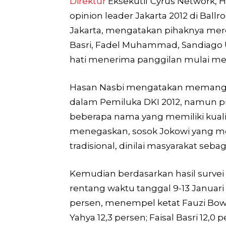
Direktur
Eksekutif Cyrus Network, 
opinion leader Jakarta 2012 di Ball
Jakarta, mengatakan pihaknya mer
Basri, Fadel Muhammad, Sandiago
hati menerima panggilan mulai mem
Hasan Nasbi mengatakan memang 
dalam Pemiluka DKI 2012, namun 
beberapa nama yang memiliki kualifik
menegaskan, sosok Jokowi yang 
tradisional, dinilai masyarakat seba
Kemudian berdasarkan hasil survei
rentang waktu tanggal 9-13 Januari 2
persen, menempel ketat Fauzi Bowo
Yahya 12,3 persen; Faisal Basri 12,