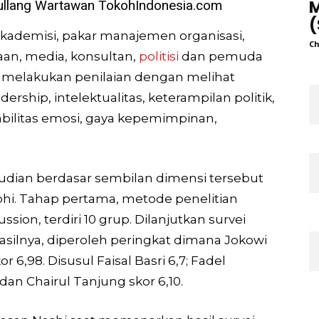
M
ullang Wartawan TokohIndonesia.com
(
kademisi, pakar manajemen organisasi,
Ch
aan, media, konsultan,
politisi
dan pemuda
u melakukan penilaian dengan melihat
dership, intelektualitas, keterampilan politik,
tabilitas emosi, gaya kepemimpinan,
dian berdasar sembilan dimensi tersebut
phi. Tahap pertama, metode penelitian
sion, terdiri 10 grup. Dilanjutkan survei
asilnya, diperoleh peringkat dimana Jokowi
 6,98. Disusul Faisal Basri 6,7; Fadel
an Chairul Tanjung skor 6,10.