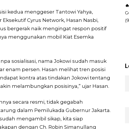

isisi kedua menggeser Tantowi Yahya,
G
r Eksekutif Cyrus Network, Hasan Nasbi,
(
erus bergerak naik mengingat respon positif
nnya menggunakan mobil Kiat Esemka
npa sosialisasi, nama Jokowi sudah masuk
L
tar enam persen. Hasan melihat tren posisi
 pendapat kontra atas tindakan Jokowi tentang
akin melambungkan posisinya,” ujar Hasan.
nnya secara resmi, tidak gegabah
tarung dalam Pemilukada Gubernur Jakarta.
ai sudah mengambil sikap, kita siap
cakapan dengan Ch. Robin Simanullang