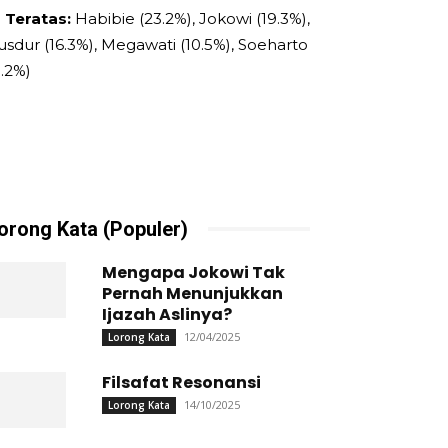
 Teratas:
Habibie (23.2%), Jokowi (19.3%),
usdur (16.3%), Megawati (10.5%), Soeharto
9.2%)
orong Kata (Populer)
Mengapa Jokowi Tak
Pernah Menunjukkan
Ijazah Aslinya?
12/04/2025
Lorong Kata
Filsafat Resonansi
14/10/2025
Lorong Kata