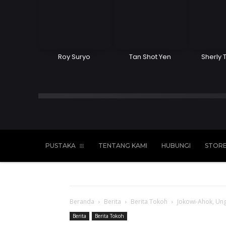
Roy Suryo
Tan Shot Yen
Sherly 
Islam
Kristen
Katolik
Buddha
PUSTAKA
TENTANG KAMI
HUBUNGI
STOR
Beranda
Berita
Berita Tokoh
Jokowi-Ahok, Ung
Berita
Berita Tokoh