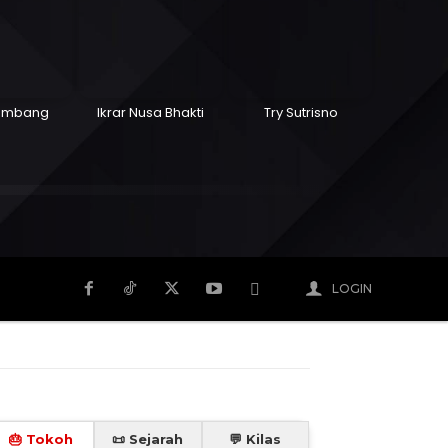
Sumbang
Ikrar Nusa Bhakti
Try Sutrisno
mpuan
Hidup
Meninggal
Member
Mo
LOGIN
🎂 Tokoh
📜 Sejarah
💬 Kilas