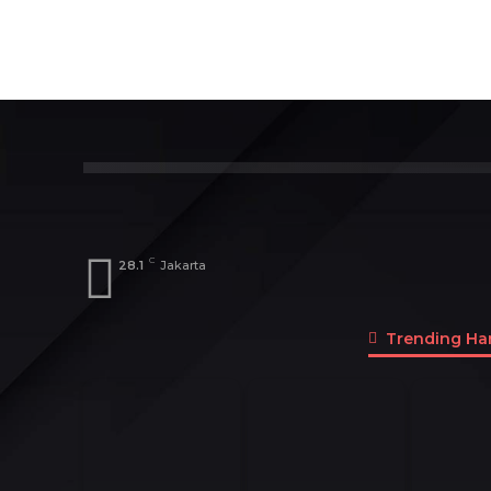
Index
A
B
C
D
E
F
Dosen
Menteri
DPD
DPR
Pen
C
28.1
Jakarta
Trending Hari