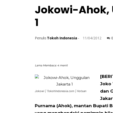
Jokowi-Ahok,
1
Penulis
Tokoh Indonesia
-
11/04/2012
Lama Membaca:
4
menit
[BERI
Joko 
dan G
Jokowi | TokohIndonesia.com | Hotsan
Jakar
Purnama (Ahok), mantan Bupati B
yang menghendaki pemimpin bija