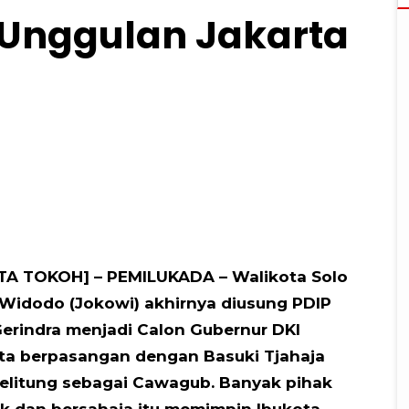
 Unggulan Jakarta
0
TA TOKOH] – PEMILUKADA – Walikota Solo
Widodo (Jokowi) akhirnya diusung PDIP
erindra menjadi Calon Gubernur DKI
ta berpasangan dengan Basuki Tjahaja
elitung sebagai Cawagub. Banyak pihak
k dan bersahaja itu memimpin Ibukota