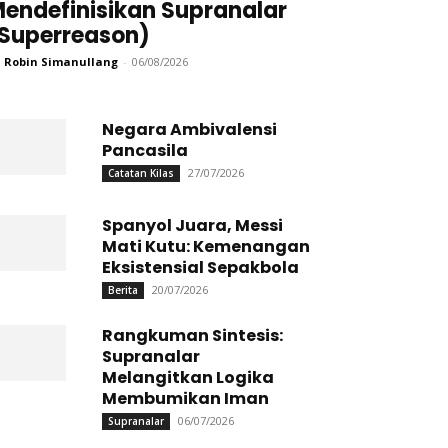
endefinisikan Supranalar
Superreason)
 Robin Simanullang
-
06/08/2026
Negara Ambivalensi
Pancasila
27/07/2026
Catatan Kilas
Spanyol Juara, Messi
Mati Kutu: Kemenangan
Eksistensial Sepakbola
20/07/2026
Berita
Rangkuman Sintesis:
Supranalar
Melangitkan Logika
Membumikan Iman
06/07/2026
Supranalar