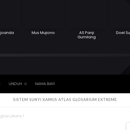
Tjoanda
Mus Mujiono
AS Panji
Doel 
Gumilang
Hindu
Kepercayaan
Laki-laki
Pere
E
UNDUH
NAMA BAYI
SISTEM SUNYI
KAMUS
ATLAS
GLOSARIUM
EXTREME
gulan Jakarta 1