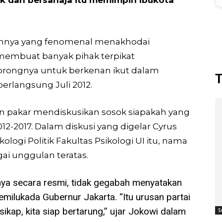
nnya yang fenomenal menakhodai
 membuat banyak pihak terpikat
ongnya untuk berkenan ikut dalam
T
erlangsung Juli 2012.
an pakar mendiskusikan sosok siapakah yang
2-2017. Dalam diskusi yang digelar Cyrus
ogi Politik Fakultas Psikologi UI itu, nama
ai unggulan teratas.
nya secara resmi, tidak gegabah menyatakan
milukada Gubernur Jakarta. “Itu urusan partai
ikap, kita siap bertarung,” ujar Jokowi dalam
S