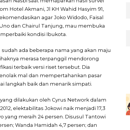
Hasan Nasbi saat memaparkan hasil survei
room Hotel Akmani, Jl KH Wahid Hasyim 91,
ekomendasikan agar Joko Widodo, Faisal
 Uno dan Chairul Tanjung, mau membuka
perbaiki kondisi Ibukota.
sudah ada beberapa nama yang akan maju
pihaknya merasa terpanggil mendorong
asi terbaik versi riset tersebut. Dia
menolak mal dan mempertahankan pasar
gai langkah baik dan menarik simpati.
 yang dilakukan oleh Cyrus Network dalam
012, elektabilitas Jokowi naik menjadi 17,3
 yang meraih 24 persen. Disusul Tantowi
0 persen; Wanda Hamidah 4,7 persen; dan