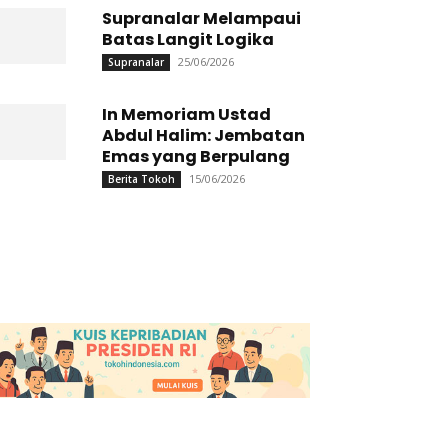
Supranalar Melampaui
Batas Langit Logika
25/06/2026
Supranalar
In Memoriam Ustad
Abdul Halim: Jembatan
Emas yang Berpulang
15/06/2026
Berita Tokoh