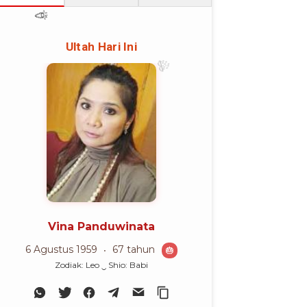
🎈
🎉
Ultah Hari Ini
🎊
Vina Panduwinata
6 Agustus 1959
67 tahun
🎂
Zodiak: Leo ‿ Shio: Babi