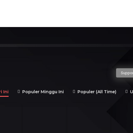
G
H
I
J
K
L
M
N
O
gusaha
Politisi
Guru Besar
Penulis
Jender
Suppor
 Ini
Populer Minggu Ini
Populer (All Time)
U