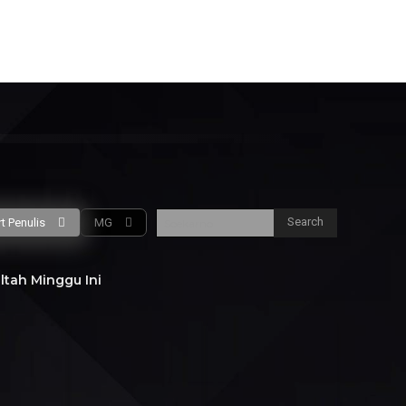
P
Q
R
S
T
U
V
W
X
al
Direktur
Gubernur
CEO
Wartawan
Search
t Penulis
MG
Soekarno
ltah Minggu Ini