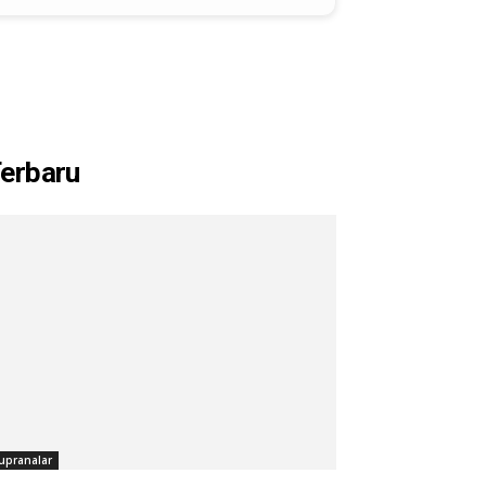
erbaru
upranalar