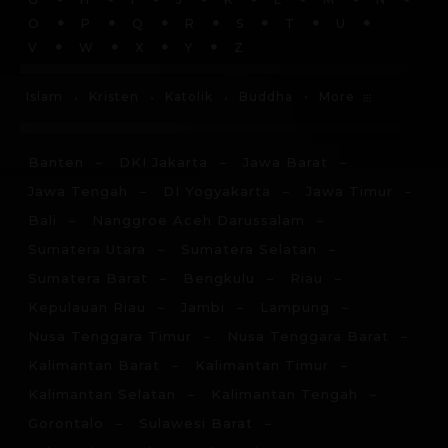
O
P
Q
R
S
T
U
V
W
X
Y
Z
More
Islam
Kristen
Katolik
Buddha
Banten
DKI Jakarta
Jawa Barat
Jawa Tengah
DI Yogyakarta
Jawa Timur
Bali
Nanggroe Aceh Darussalam
Sumatera Utara
Sumatera Selatan
Sumatera Barat
Bengkulu
Riau
Kepulauan Riau
Jambi
Lampung
Nusa Tenggara Timur
Nusa Tenggara Barat
Kalimantan Barat
Kalimantan Timur
Kalimantan Selatan
Kalimantan Tengah
Gorontalo
Sulawesi Barat