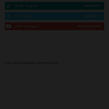
50,300
Pengikut
MENGIKUTI
0
Pengikut
MENGIKUTI
2,674
Pelanggan
BERLANGGANAN
https://tokoh.id/majalah-berita-indonesia/