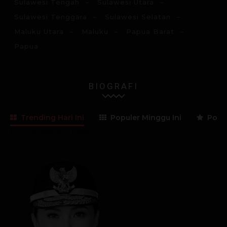
Sulawesi Tengah
Sulawesi Utara
Sulawesi Tenggara
Sulawesi Selatan
Maluku Utara
Maluku
Papua Barat
Papua
BIOGRAFI
Trending Hari Ini
Populer Minggu Ini
Popul
Lama Membaca:
< 1
menit