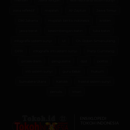
menteri
Jawa Tengah
esai resonansi sistem sunyi
zona reflektif
majalah
Al-Zaytun
Jawa Timur
DKI Jakarta
majalah berita indonesia
kristen
jawa barat
keseimbangan batin
luka batin
infografik sistem sunyi
UI
Ch. Robin Simanullang
DPR
infografik inti sistem sunyi
Panji Gumilang
proses diam
pengusaha
dpd
politisi
inti sistem sunyi
guru besar
hukum
Sumatera Utara
Katolik
fraktal sistem sunyi
penulis
iman
ENSIKLOPEDI
TOKOH INDONESIA