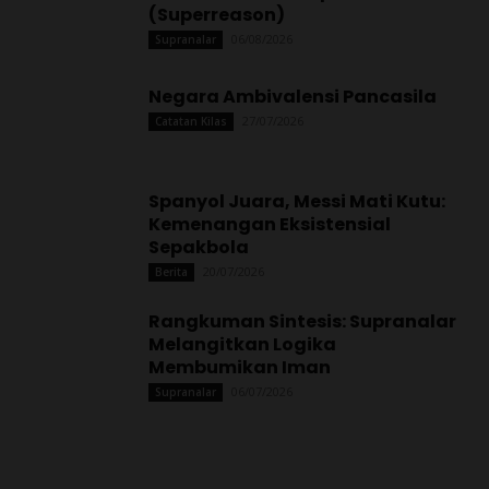
(Superreason)
06/08/2026
Supranalar
Negara Ambivalensi Pancasila
27/07/2026
Catatan Kilas
Spanyol Juara, Messi Mati Kutu:
Kemenangan Eksistensial
Sepakbola
20/07/2026
Berita
Rangkuman Sintesis: Supranalar
Melangitkan Logika
Membumikan Iman
06/07/2026
Supranalar