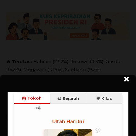
🔥 Teratas:
Habibie (23.2%), Jokowi (19.3%), Gusdur
(16.3%), Megawati (10.5%), Soeharto (9.2%)
Lorong Kata (Populer)
Pancasila: Antara Ada dan Tiada