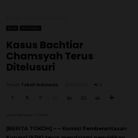
Beranda
Berita
Berita Tokoh
Berita
Berita Tokoh
Kasus Bachtiar
Chamsyah Terus
Ditelusuri
Penulis
Tokoh Indonesia
-
26/03/2010
0
Lama Membaca:
< 1
menit
[BERITA TOKOH] – – Komisi Pemberantasan
Korupsi (KPK) terus mendalami penyidikan