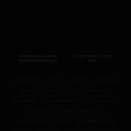
Wakafkan Diri untuk
Pengkhotbah Kabar
Kedamaian Bangsa
Baik
Atur Lorielcide
Rielniro
Riel Niro
sistem sunyi
Laki-laki
Islam
sunyi
refleksi sunyi
Esai Reflektif
sistem kesadaran reflektif
catatan jiwa
lorong kata
refleksi
perempuan
pembacaan sunyi
dosen
Esai Reflektif-Analitis