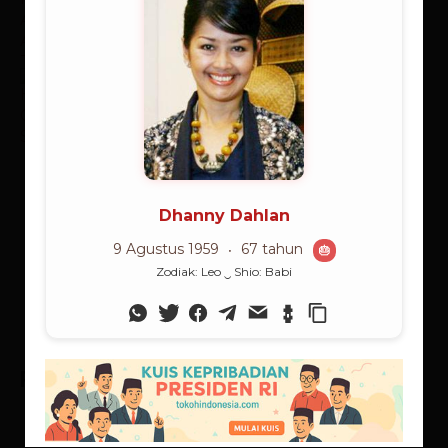
01/06/2025
Lorong Kata
Hukum Getar Sunyi
13/10/2025
Lorong Kata
Dialektika Sunyi: Supranalar dan
Sistem Sunyi, Dua Jalan yang
Berjumpa di...
18/07/2026
Lorong Kata
Poling