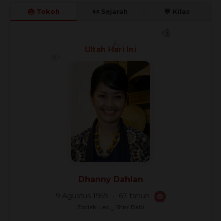
🎂 Tokoh
📜 Sejarah
💬 Kilas
🎊
Ultah Hari Ini
🎈
🎉
Dhanny Dahlan
9 Agustus 1959
67 tahun
🎂
Zodiak: Leo ‿ Shio: Babi