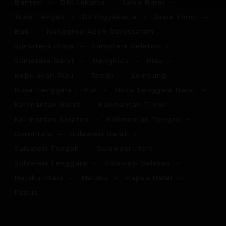
Banten
DKI Jakarta
Jawa Barat
Jawa Tengah
DI Yogyakarta
Jawa Timur
Bali
Nanggroe Aceh Darussalam
Sumatera Utara
Sumatera Selatan
Sumatera Barat
Bengkulu
Riau
Kepulauan Riau
Jambi
Lampung
Nusa Tenggara Timur
Nusa Tenggara Barat
Kalimantan Barat
Kalimantan Timur
Kalimantan Selatan
Kalimantan Tengah
Gorontalo
Sulawesi Barat
Sulawesi Tengah
Sulawesi Utara
Sulawesi Tenggara
Sulawesi Selatan
Maluku Utara
Maluku
Papua Barat
Papua