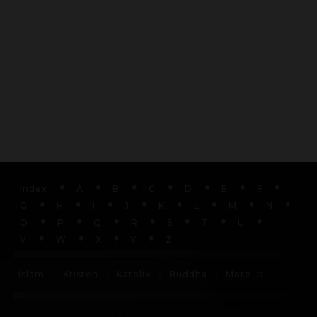
Index
A
B
C
D
E
F
G
H
I
J
K
L
M
N
O
P
Q
R
S
T
U
V
W
X
Y
Z
More
Islam
Kristen
Katolik
Buddha