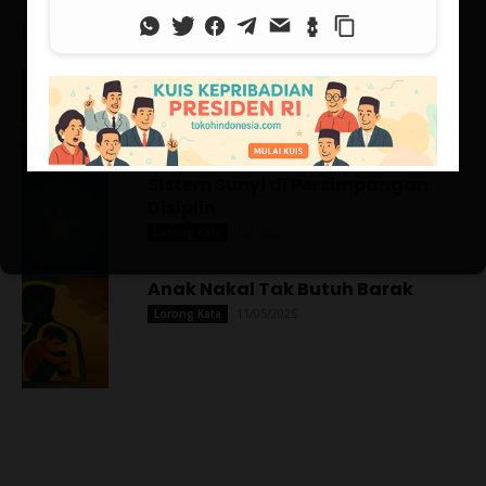
Lorong Kata (Populer)
Pancasila: Antara Ada dan Tiada
01/06/2025
Lorong Kata
Sistem Sunyi di Persimpangan
Disiplin
13/10/2025
Lorong Kata
Anak Nakal Tak Butuh Barak
11/05/2025
Lorong Kata