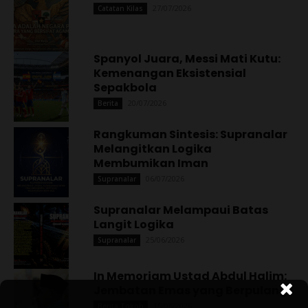
27/07/2026
Catatan Kilas
Spanyol Juara, Messi Mati Kutu:
Kemenangan Eksistensial
Sepakbola
20/07/2026
Berita
Rangkuman Sintesis: Supranalar
Melangitkan Logika
Membumikan Iman
06/07/2026
Supranalar
Supranalar Melampaui Batas
Langit Logika
25/06/2026
Supranalar
In Memoriam Ustad Abdul Halim:
Jembatan Emas yang Berpulang
15/06/2026
Berita Tokoh