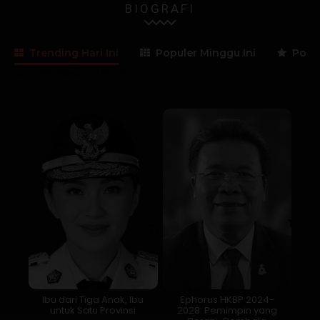
BIOGRAFI
Trending Hari Ini
Populer Minggu Ini
Popul
Lama Membaca:
< 1
menit
Ibu dari Tiga Anak, Ibu
Ephorus HKBP 2024-
untuk Satu Provinsi
2028: Pemimpin yang