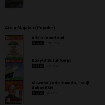
Arsip Majalah (Populer)
Krisis Konstitusi
07/11/2024
Majalah
Rakyat Butuh Kerja
05/11/2024
Majalah
Siswono Yudo Husodo, Teruji
Bebas KKN
04/02/2025
Majalah