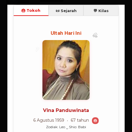
🔥 Teratas:
Habibie (23.2%), Jokowi (19.3%), Gusdur
(16.3%), Megawati (10.5%), Soeharto (9.2%)