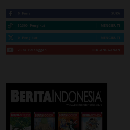
0
Fans
SUKA
50,300
Pengikut
MENGIKUTI
0
Pengikut
MENGIKUTI
2,674
Pelanggan
BERLANGGANAN