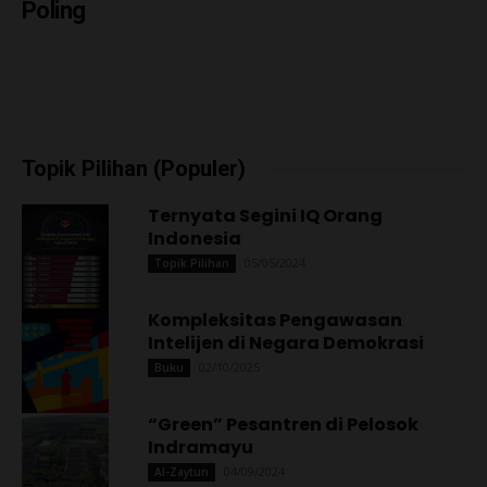
Poling
Topik Pilihan (Populer)
Ternyata Segini IQ Orang
Indonesia
05/05/2024
Topik Pilihan
Kompleksitas Pengawasan
Intelijen di Negara Demokrasi
02/10/2025
Buku
“Green” Pesantren di Pelosok
Indramayu
04/09/2024
Al-Zaytun