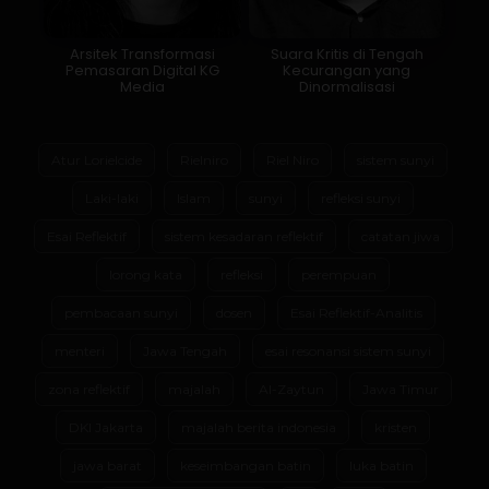
Arsitek Transformasi
Suara Kritis di Tengah
Pemasaran Digital KG
Kecurangan yang
Media
Dinormalisasi
Atur Lorielcide
Rielniro
Riel Niro
sistem sunyi
Laki-laki
Islam
sunyi
refleksi sunyi
Esai Reflektif
sistem kesadaran reflektif
catatan jiwa
lorong kata
refleksi
perempuan
pembacaan sunyi
dosen
Esai Reflektif-Analitis
menteri
Jawa Tengah
esai resonansi sistem sunyi
zona reflektif
majalah
Al-Zaytun
Jawa Timur
DKI Jakarta
majalah berita indonesia
kristen
jawa barat
keseimbangan batin
luka batin