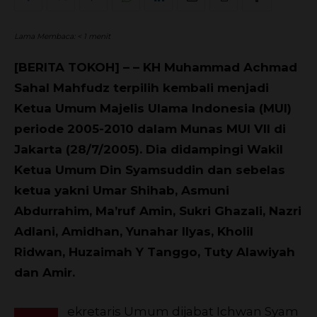
Lama Membaca:
< 1
menit
[BERITA TOKOH] – – KH Muhammad Achmad
Sahal Mahfudz terpilih kembali menjadi
Ketua Umum Majelis Ulama Indonesia (MUI)
periode 2005-2010 dalam Munas MUI VII di
Jakarta (28/7/2005). Dia didampingi Wakil
Ketua Umum Din Syamsuddin dan sebelas
ketua yakni Umar Shihab, Asmuni
Abdurrahim, Ma’ruf Amin, Sukri Ghazali, Nazri
Adlani, Amidhan, Yunahar Ilyas, Kholil
Ridwan, Huzaimah Y Tanggo, Tuty Alawiyah
dan Amir.
ekretaris Umum dijabat Ichwan Syam