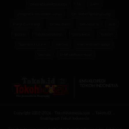
infografik sistem sunyi
UI
DPR
infografik inti sistem sunyi
Ch. Robin Simanullang
Panji Gumilang
proses diam
pengusaha
dpd
politisi
inti sistem sunyi
guru besar
hukum
Sumatera Utara
Katolik
fraktal sistem sunyi
penulis
orbit psikospiritual
ENSIKLOPEDI
TOKOH INDONESIA
Copyright 2002-2026 - TokohIndonesia.com
Tokoh.ID
Ensiklopedi Tokoh Indonesia