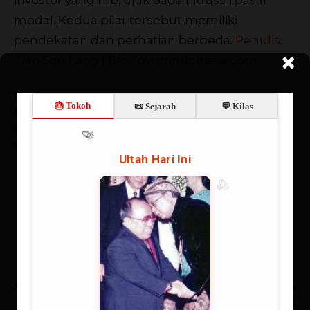
modal. Kedua pilar tersebut memiliki
pendekatan dan perhatian berbeda.
Penulis
:
Tian Son Lang | Bio TokohIndonesia.com
Data Singkat
Muliaman D Hadad, Ketua Dewan Komisioner OJK / Ketua
Dewan Komisioner OJK Pertama | Direktori | Dosen,
Doktor, UI, BI, OJK, Bankers
Artikulli paraprak
Artikulli tjetër
Muliaman D Hadad
Antara Intelijen dan
Perundang-undangan