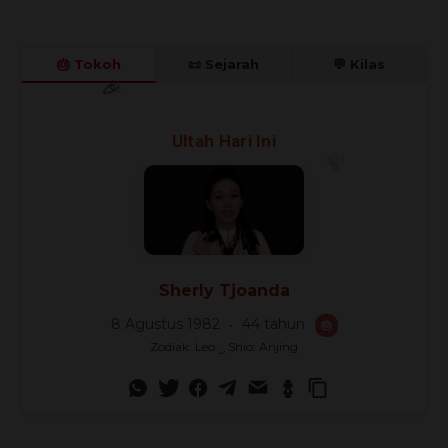
🎂 Tokoh
📜 Sejarah
💬 Kilas
🎈
🎉
Ultah Hari Ini
🎊
Sherly Tjoanda
8 Agustus 1982
44 tahun
🎂
Zodiak: Leo ‿ Shio: Anjing