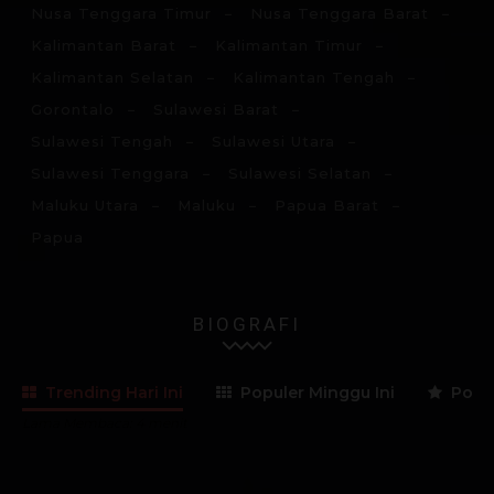
Nusa Tenggara Timur
Nusa Tenggara Barat
Kalimantan Barat
Kalimantan Timur
Kalimantan Selatan
Kalimantan Tengah
Gorontalo
Sulawesi Barat
Sulawesi Tengah
Sulawesi Utara
Sulawesi Tenggara
Sulawesi Selatan
Maluku Utara
Maluku
Papua Barat
Papua
BIOGRAFI
Trending Hari Ini
Populer Minggu Ini
Popul
Lama Membaca:
4
menit