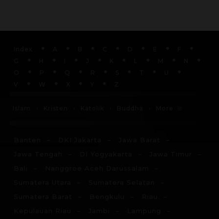
Index
A
B
C
D
E
F
G
H
I
J
K
L
M
N
O
P
Q
R
S
T
U
V
W
X
Y
Z
More
Islam
Kristen
Katolik
Buddha
Banten
DKI Jakarta
Jawa Barat
Jawa Tengah
DI Yogyakarta
Jawa Timur
Bali
Nanggroe Aceh Darussalam
Sumatera Utara
Sumatera Selatan
Sumatera Barat
Bengkulu
Riau
Kepulauan Riau
Jambi
Lampung