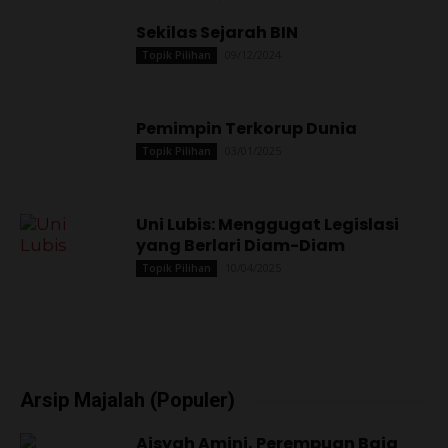
Sekilas Sejarah BIN
09/12/2024
Topik Pilihan
Pemimpin Terkorup Dunia
03/01/2025
Topik Pilihan
Uni Lubis: Menggugat Legislasi
yang Berlari Diam-Diam
10/04/2025
Topik Pilihan
Arsip Majalah (Populer)
Aisyah Amini, Perempuan Baja