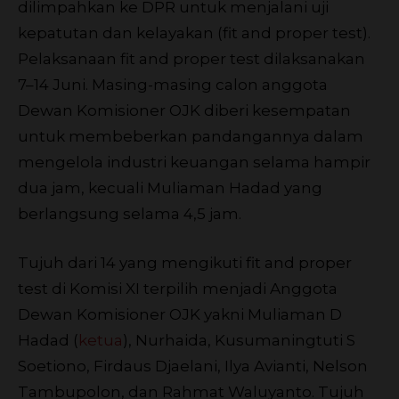
dilimpahkan ke DPR untuk menjalani uji
kepatutan dan kelayakan (fit and proper test).
Pelaksanaan fit and proper test dilaksanakan
7–14 Juni. Masing-masing calon anggota
Dewan Komisioner OJK diberi kesempatan
untuk membeberkan pandangannya dalam
mengelola industri keuangan selama hampir
dua jam, kecuali Muliaman Hadad yang
berlangsung selama 4,5 jam.
Tujuh dari 14 yang mengikuti fit and proper
test di Komisi XI terpilih menjadi Anggota
Dewan Komisioner OJK yakni Muliaman D
Hadad (
ketua
), Nurhaida, Kusumaningtuti S
Soetiono, Firdaus Djaelani, Ilya Avianti, Nelson
Tambupolon, dan Rahmat Waluyanto. Tujuh