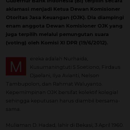
Gubernur Bank Indonesia (BI) terpilih secara
aklamasi menjadi Ketua Dewan Komisioner
Otoritas Jasa Keuangan (OJK). Dia diampingi
enam anggota Dewan Komisioner OJK yang
juga terpilih melalui pemungutan suara
(voting) oleh Komisi XI DPR (19/6/2012).
ereka adalah Nurhaida,
M
Kusumaningtuti S Soetiono, Firdaus
Djaelani, Ilya Avianti, Nelson
Tambupolon, dan Rahmat Waluyanto.
Kepemimpinan OJK bersifat kolektif kolegial
sehingga keputusan harus diambil bersama-
sama.
Muliaman D. Hadad, lahir di Bekasi, 3 April 1960.