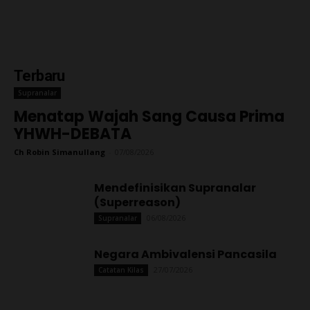
Terbaru
Supranalar
Menatap Wajah Sang Causa Prima
YHWH-DEBATA
Ch Robin Simanullang
-
07/08/2026
Mendefinisikan Supranalar
(Superreason)
06/08/2026
Supranalar
Negara Ambivalensi Pancasila
27/07/2026
Catatan Kilas