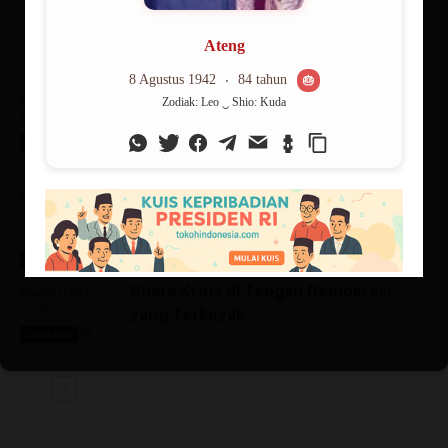
ARTIKEL TERKAIT
ARTIKEL LAINNYA
Jurnalis Anti-Mainstream di Balik
Sexy Killers dan Dirty Vote
Direktori
Suara Kritis di Tengah Kecurangan
yang Dinormalisasi
Direktori
Suara Kritis di Tengah Demokrasi
yang Terkoyak
Direktori