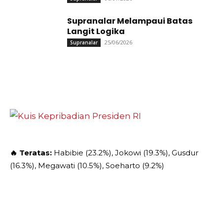
Supranalar Melampaui Batas
Langit Logika
25/06/2026
Supranalar
🔥 Teratas:
Habibie (23.2%), Jokowi (19.3%), Gusdur
(16.3%), Megawati (10.5%), Soeharto (9.2%)