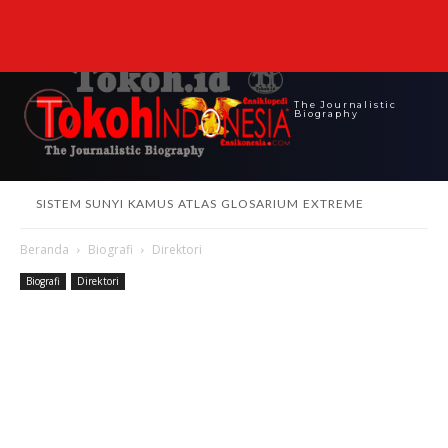
The Journalistic
Biography
SISTEM SUNYI
KAMUS
ATLAS
GLOSARIUM
EXTREME
Beranda
Biografi
Direktori
Biografi
Direktori