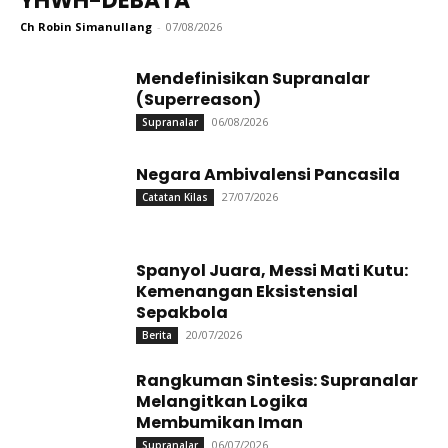
YHWH-DEBATA
Ch Robin Simanullang
-
07/08/2026
Mendefinisikan Supranalar
(Superreason)
06/08/2026
Supranalar
Negara Ambivalensi Pancasila
27/07/2026
Catatan Kilas
Spanyol Juara, Messi Mati Kutu:
Kemenangan Eksistensial
Sepakbola
20/07/2026
Berita
Rangkuman Sintesis: Supranalar
Melangitkan Logika
Membumikan Iman
06/07/2026
Supranalar