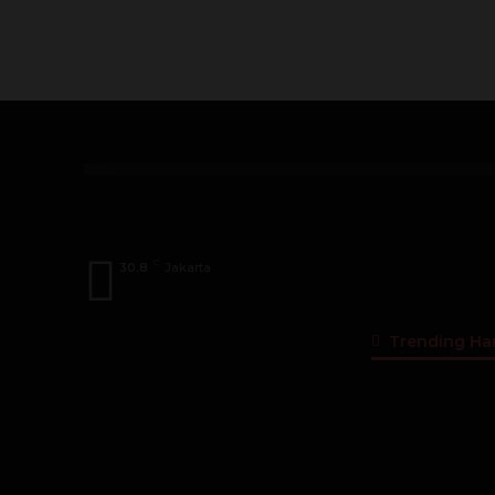
Index
A
B
C
D
E
F
G
Dosen
Menteri
DPD
DPR
Pen
C
30.8
Jakarta
Trending Hari