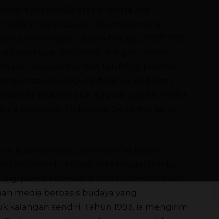
bentuk trio RSD atas prakarsa Ajie
kemudian meluncurkan album perdana,
ilanjutkan dengan album Bertiga (1997). RSD
a Sony Music Indonesia dengan merilis
ndalan, Kepadamu dan Tak Perlu Memiliki.
mengemas lagu-lagu terbaiknya ke dalam
dengan tambahan dua lagu baru, yakni Ketika
/Inno Daon dan Terlambat Bertemu, karya
m ia banyak dibicarakan orang karena
en Dee pernah dimuat di beberapa media.
 Gigi pernah dimuat di buletin seni terbitan
uah media berbasis budaya yang
k kalangan sendiri. Tahun 1993, ia mengirim