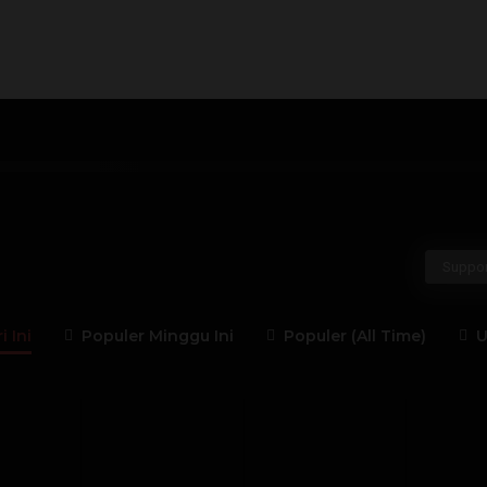
H
I
J
K
L
M
N
O
P
Q
gusaha
Politisi
Guru Besar
Penulis
Jender
Suppor
 Ini
Populer Minggu Ini
Populer (All Time)
U