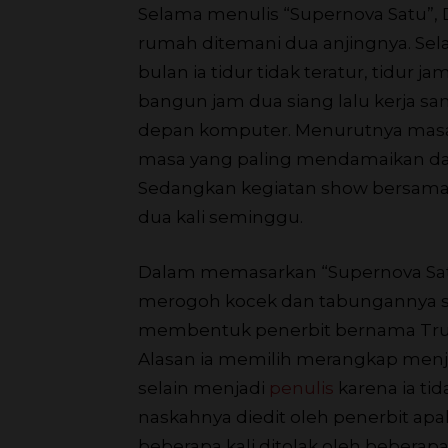
Selama menulis “Supernova Satu”,
rumah ditemani dua anjingnya. Se
bulan ia tidur tidak teratur, tidur j
bangun jam dua siang lalu kerja sa
depan komputer. Menurutnya masa
masa yang paling mendamaikan da
Sedangkan kegiatan show bersama 
dua kali seminggu.
Dalam memasarkan “Supernova Sat
merogoh kocek dan tabungannya se
membentuk penerbit bernama Tru
Alasan ia memilih merangkap menj
selain menjadi
penulis
karena ia tid
naskahnya diedit oleh penerbit apa
beberapa kali ditolak oleh beberap