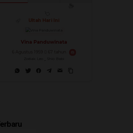
🎊
Ultah Hari Ini
🎈
🎉
Vina Panduwinata
6 Agustus 1959
67 tahun
🎂
Zodiak: Leo ‿ Shio: Babi
erbaru