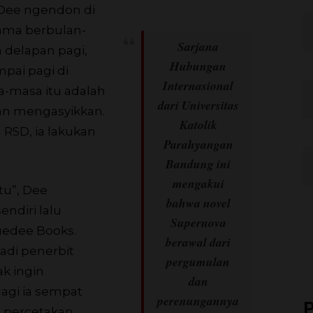
 Dee ngendon di
lama berbulan-
Sarjana
am delapan pagi,
Hubungan
mpai pagi di
Internasional
-masa itu adalah
dari Universitas
n mengasyikkan.
Katolik
RSD, ia lakukan
Parahyangan
Bandung ini
mengakui
u”, Dee
bahwa novel
ndiri lalu
Supernova
edee Books.
berawal dari
adi penerbit
pergumulan
ak ingin
dan
lagi ia sempat
perenungannya
P
a percetakan.