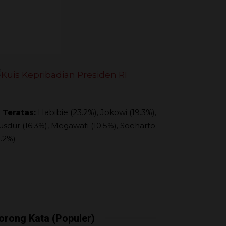
 Teratas:
Habibie (23.2%), Jokowi (19.3%),
usdur (16.3%), Megawati (10.5%), Soeharto
9.2%)
orong Kata (Populer)