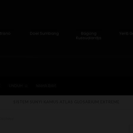
trisno
Doel Sumbang
Bagong
Yenti 
Kussudiardja
Hindu
Kepercayaan
Laki-laki
Perempua
E
UNDUH
NAMA BAYI
SISTEM SUNYI
KAMUS
ATLAS
GLOSARIUM
EXTREME
upernova