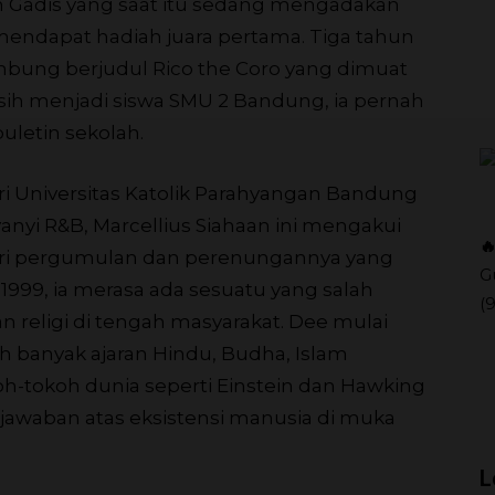
ah Gadis yang saat itu sedang mengadakan
mendapat hadiah juara pertama. Tiga tahun
ambung berjudul Rico the Coro yang dimuat
sih menjadi siswa SMU 2 Bandung, ia pernah
uletin sekolah.
ri Universitas Katolik Parahyangan Bandung
anyi R&B, Marcellius Siahaan ini mengakui

ari pergumulan dan perenungannya yang
G
r 1999, ia merasa ada sesuatu yang salah
(
religi di tengah masyarakat. Dee mulai
h banyak ajaran Hindu, Budha, Islam
h-tokoh dunia seperti Einstein dan Hawking
 jawaban atas eksistensi manusia di muka
L