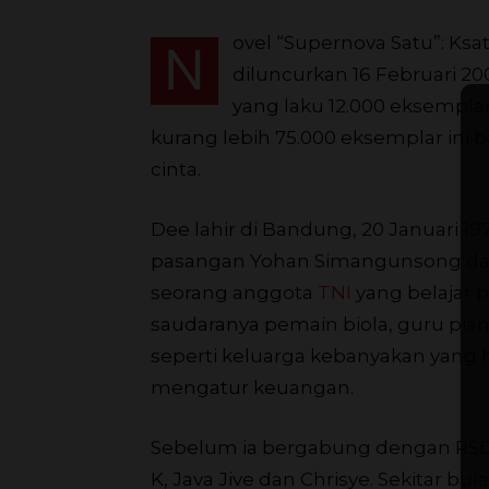
ovel “Supernova Satu”: Ksat
N
diluncurkan 16 Februari 200
yang laku 12.000 eksempla
kurang lebih 75.000 eksemplar ini 
cinta.
Dee lahir di Bandung, 20 Januari 19
pasangan Yohan Simangunsong dan 
seorang anggota
TNI
yang belajar 
saudaranya pemain biola, guru pian
seperti keluarga kebanyakan yang 
mengatur keuangan.
Sebelum ia bergabung dengan RSD
K, Java Jive dan Chrisye. Sekitar bu