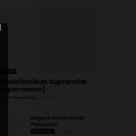
upranalar
endefinisikan Supranalar
Superreason)
 Robin Simanullang
-
06/08/2026
Negara Ambivalensi
Pancasila
27/07/2026
Catatan Kilas