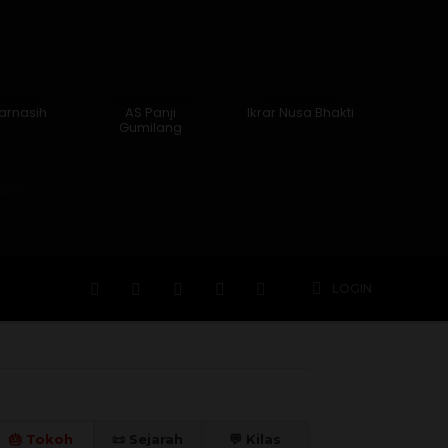
Garnasih
AS Panji
Ikrar Nusa Bhakti
Gumilang
n
Hidup
Meninggal
Member
More
LOGIN
🎂 Tokoh
📜 Sejarah
💬 Kilas