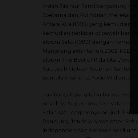
Indah Sita Nur Santi bergabung mem
Soetama dan Adi Adrian. Mereka 
Antara Kita (1995) yang kemudian d
kemudian berkibar di bawah bender
album Satu (1999) dengan nomor a
Menjelang akhir tahun 2002, RSD 
album The Best of Rida Sita Dewi 
Kau Jauh ciptaan Stephan Santoso
pentolan Kahitna, Yovie Widianto.
Tak banyak yang tahu bahwa sebelu
novelnya Supernova, ternyata cerp
Salah satu cerpennya berjudul Sikat
Bandung, Jendela Newsletter. Seb
independen dan berskala kecil untu