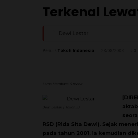
Terkenal Lewa
Dewi Lestari
Penulis
Tokoh Indonesia
-
28/08/2003
0
Lama Membaca:
5
menit
[DIRE
akrab
Dewi Lestari | Tokoh.ID
seora
RSD (Rida Sita Dewi). Sejak mene
pada tahun 2001, ia kemudian dike