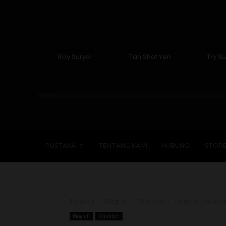
Roy Suryo
Tan Shot Yen
Try Su
Islam
Kristen
Katolik
Buddha
PUSTAKA
TENTANG KAMI
HUBUNGI
STOR
Beranda
Biografi
Direktori
Terkenal Lewat S
Biografi
Direktori