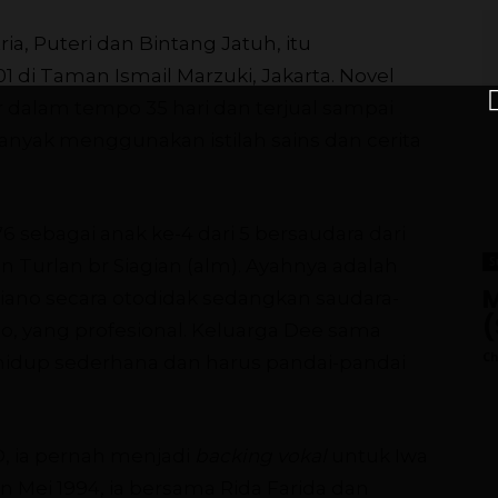
ria, Puteri dan Bintang Jatuh, itu
1 di Taman Ismail Marzuki, Jakarta. Novel
r dalam tempo 35 hari dan terjual sampai
banyak menggunakan istilah sains dan cerita
76 sebagai anak ke-4 dari 5 bersaudara dari
S
Turlan br Siagian (alm). Ayahnya adalah
M
piano secara otodidak sedangkan saudara-
(
o, yang profesional. Keluarga Dee sama
Ch
hidup sederhana dan harus pandai-pandai
, ia pernah menjadi
backing vokal
untuk Iwa
lan Mei 1994, ia bersama Rida Farida dan