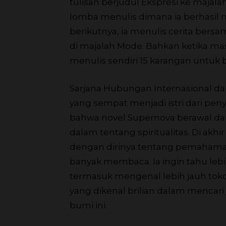
tulisan berjudul Ekspresi ke majal
lomba menulis dimana ia berhasil 
berikutnya, ia menulis cerita bers
di majalah Mode. Bahkan ketika ma
menulis sendiri 15 karangan untuk b
Sarjana Hubungan Internasional da
yang sempat menjadi istri dari peny
bahwa novel Supernova berawal d
dalam tentang spiritualitas. Di akhi
dengan dirinya tentang pemahaman 
banyak membaca. Ia ingin tahu lebi
termasuk mengenal lebih jauh toko
yang dikenal brilian dalam mencari
bumi ini.