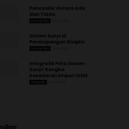
Pancasila: Antara Ada
dan Tiada
01/06/2025
Lorong Kata
Sistem Sunyi di
Persimpangan Disiplin
13/10/2025
Lorong Kata
Infografik Peta Sistem
Sunyi: Rangka
Kesadaran Empat Orbit
01/05/2026
Infografik
oling