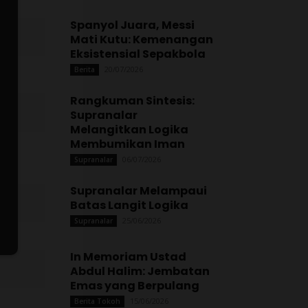
Spanyol Juara, Messi
Mati Kutu: Kemenangan
Eksistensial Sepakbola
20/07/2026
Berita
Rangkuman Sintesis:
Supranalar
Melangitkan Logika
Membumikan Iman
06/07/2026
Supranalar
Supranalar Melampaui
Batas Langit Logika
25/06/2026
Supranalar
In Memoriam Ustad
Abdul Halim: Jembatan
Emas yang Berpulang
15/06/2026
Berita Tokoh