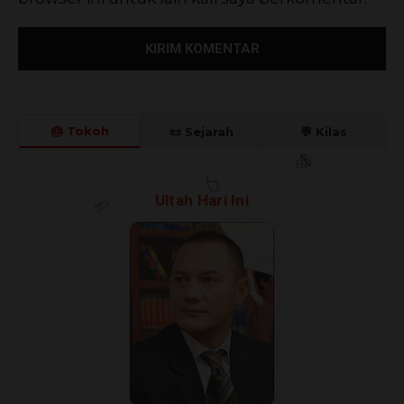
🎂 Tokoh
📜 Sejarah
💬 Kilas
Ultah Hari Ini
🎊
🎈
🎉