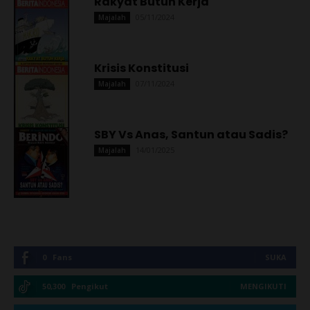
Rakyat Butuh Kerja
05/11/2024
Majalah
Krisis Konstitusi
07/11/2024
Majalah
SBY Vs Anas, Santun atau Sadis?
14/01/2025
Majalah
0
Fans
SUKA
50,300
Pengikut
MENGIKUTI