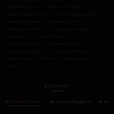
Kepulauan Riau
Jambi
Lampung
Nusa Tenggara Timur
Nusa Tenggara Barat
Kalimantan Barat
Kalimantan Timur
Kalimantan Selatan
Kalimantan Tengah
Gorontalo
Sulawesi Barat
Sulawesi Tengah
Sulawesi Utara
Sulawesi Tenggara
Sulawesi Selatan
Maluku Utara
Maluku
Papua Barat
Papua
BIOGRAFI
Trending Hari Ini
Populer Minggu Ini
Popul
Lama Membaca:
3
menit