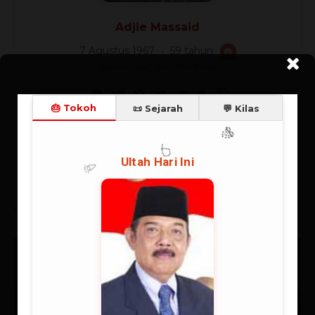
Adjie Massaid
7 Agustus 1967
59 tahun
🎂
Zodiak: Leo ‿ Shio: Kambing
Terbaru