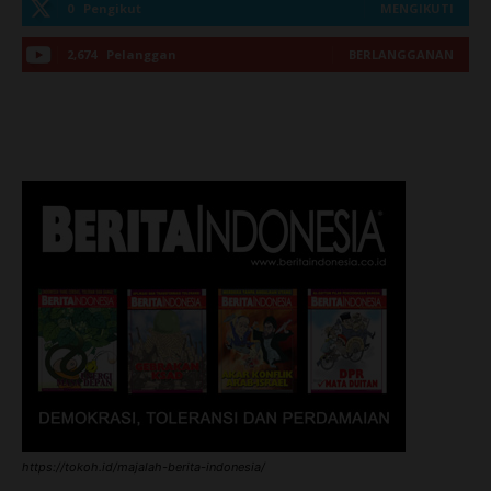
0
Pengikut
MENGIKUTI
2,674
Pelanggan
BERLANGGANAN
https://tokoh.id/majalah-berita-indonesia/