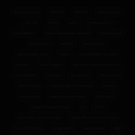
Atur Lorielcide
Rielniro
Riel Niro
sistem sunyi
Laki-laki
Islam
sunyi
refleksi sunyi
Esai Reflektif
sistem kesadaran reflektif
catatan jiwa
lorong kata
refleksi
perempuan
pembacaan sunyi
dosen
Esai Reflektif-Analitis
menteri
Jawa Tengah
esai resonansi sistem sunyi
zona reflektif
majalah
Al-Zaytun
Jawa Timur
DKI Jakarta
majalah berita indonesia
kristen
jawa barat
keseimbangan batin
luka batin
infografik sistem sunyi
UI
DPR
Ch. Robin Simanullang
infografik inti sistem sunyi
Panji Gumilang
proses diam
pengusaha
dpd