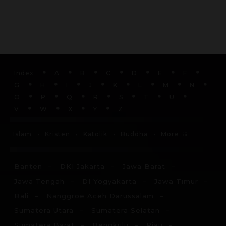
Index
A
B
C
D
E
F
G
H
I
J
K
L
M
N
O
P
Q
R
S
T
U
V
W
X
Y
Z
More
Islam
Kristen
Katolik
Buddha
Banten
DKI Jakarta
Jawa Barat
Jawa Tengah
DI Yogyakarta
Jawa Timur
Bali
Nanggroe Aceh Darussalam
Sumatera Utara
Sumatera Selatan
Sumatera Barat
Bengkulu
Riau