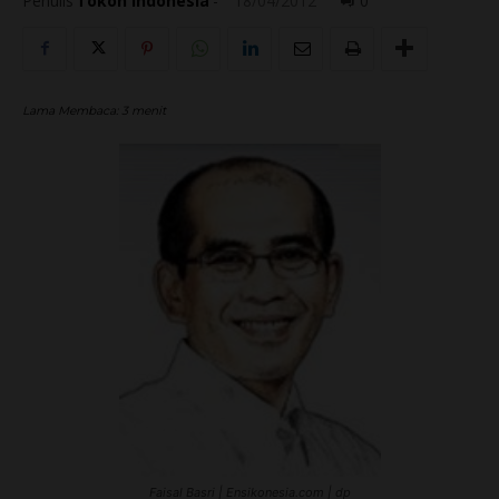
Penulis
Tokoh Indonesia
-
18/04/2012
0
Lama Membaca:
3
menit
Faisal Basri | Ensikonesia.com | dp