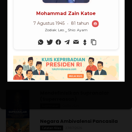
Supranalar
Menatap Wajah Sang Causa Prima
YHWH-DEBATA
Ch Robin Simanullang
-
07/08/2026
Mendefinisikan Supranalar
(Superreason)
06/08/2026
Supranalar
Negara Ambivalensi Pancasila
27/07/2026
Catatan Kilas