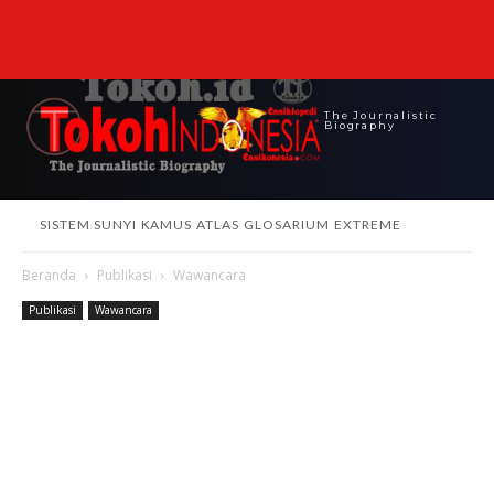
The Journalistic
Biography
SISTEM SUNYI
KAMUS
ATLAS
GLOSARIUM
EXTREME
Beranda
Publikasi
Wawancara
Publikasi
Wawancara