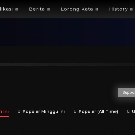
ikasi
Berita
Lorong Kata
History
H
I
J
K
L
M
N
O
P
Q
gusaha
Politisi
Guru Besar
Penulis
Jender
Suppor
 Ini
Populer Minggu Ini
Populer (All Time)
U