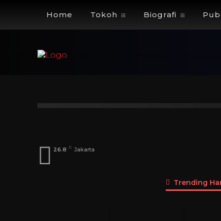
Home
Tokoh
Biografi
Publ
Index
A
B
C
D
E
F
G
Dosen
Menteri
DPD
DPR
Pen
C
26.8
Jakarta
Trending Hari