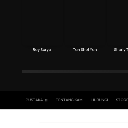
Roy Suryo
Tan Shot Yen
Sherly 
Islam
Kristen
Katolik
Buddha
PUSTAKA
TENTANG KAMI
HUBUNGI
STOR