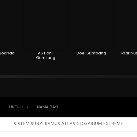
Tjoanda
AS Panji
Doel Sumbang
Ikrar Nu
Gumilang
Hindu
Kepercayaan
Laki-laki
Perempua
E
UNDUH
NAMA BAYI
SISTEM SUNYI
KAMUS
ATLAS
GLOSARIUM
EXTREME