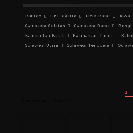
Banten
DKI Jakarta
Jawa Barat
Jawa 
Sumatera Selatan
Sumatera Barat
Bengk
Kalimantan Barat
Kalimantan Timur
Kali
Sulawesi Utara
Sulawesi Tenggara
Sulawe
T
Lama Membaca:
3
menit