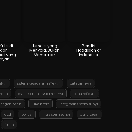
ritis di
Jurnalis yang
Pendiri
ngah
Menyala, Bukan
Hadassah of
asi yang
Membakar
Indonesia
koyak
ektif
sistem kesadaran reflektif
catatan jiwa
ngah
esai resonansi sistem sunyi
zona reflektif
angan batin
luka batin
infografik sistem sunyi
dpd
politisi
inti sistem sunyi
guru besar
iman