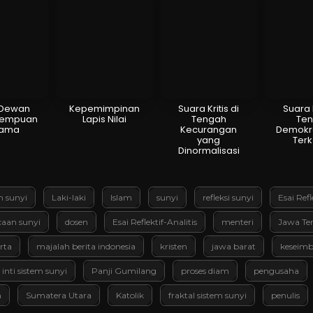
 Dewan
Kepemimpinan
Suara Kritis di
Suara K
rempuan
Lapis Nilai
Tengah
Te
tama
Kecurangan
Demokr
yang
Ter
Dinormalisasi
m sunyi
Laki-laki
Islam
sunyi
refleksi sunyi
Esai Refl
aan sunyi
dosen
Esai Reflektif-Analitis
menteri
Jawa Te
rta
majalah berita indonesia
kristen
jawa barat
keseimb
 inti sistem sunyi
Panji Gumilang
proses diam
pengusaha
m
Sumatera Utara
Katolik
fraktal sistem sunyi
penulis