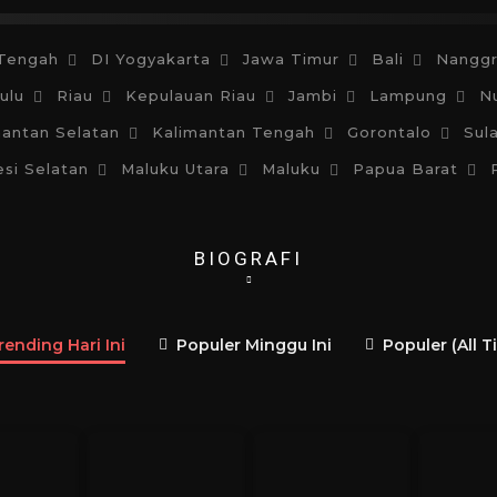
Tengah
DI Yogyakarta
Jawa Timur
Bali
Nanggr
ulu
Riau
Kepulauan Riau
Jambi
Lampung
N
mantan Selatan
Kalimantan Tengah
Gorontalo
Sul
si Selatan
Maluku Utara
Maluku
Papua Barat
BIOGRAFI
rending Hari Ini
Populer Minggu Ini
Populer (All T