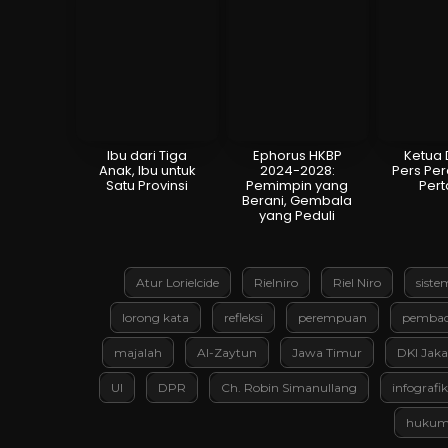
Ibu dari Tiga
Ephorus HKBP
Ketua
Anak, Ibu untuk
2024-2028:
Pers Pe
Satu Provinsi
Pemimpin yang
Per
Berani, Gembala
yang Peduli
Atur Lorielcide
Rielniro
Riel Niro
siste
lorong kata
refleksi
perempuan
pembac
majalah
Al-Zaytun
Jawa Timur
DKI Jaka
UI
DPR
Ch. Robin Simanullang
infografik
huku