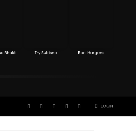
sa Bhakti
Try Sutrisno
Boni Hargens
n
Hidup
Meninggal
Member
More
LOGIN