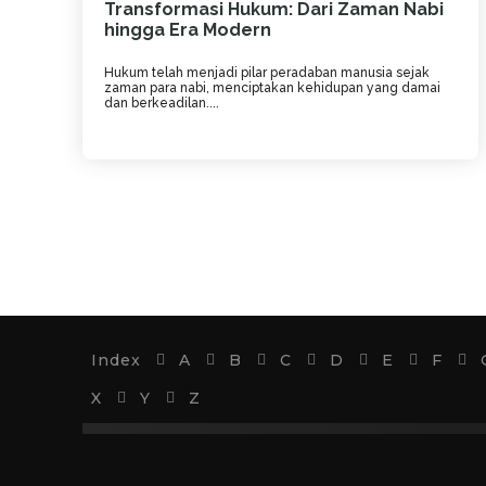
Transformasi Hukum: Dari Zaman Nabi
hingga Era Modern
Hukum telah menjadi pilar peradaban manusia sejak
zaman para nabi, menciptakan kehidupan yang damai
dan berkeadilan....
Index
A
B
C
D
E
F
X
Y
Z
Islam
Kristen
Katolik
Buddha
Hind