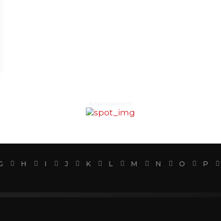
Advertisement
G
H
I
J
K
L
M
N
O
P
u
Kepercayaan
Laki-laki
Perempuan
Hidup