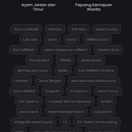
Ayam Jantan dari
Pejuang Kemajuan
Timur
Wanita
Atur Lorielcide
Rielniro
Riel Niro
sistem sunyi
Laki-laki
Islam
sunyi
refleksi sunyi
Esai Reflektif
sistem kesadaran reflektif
catatan jiwa
lorong kata
refleksi
perempuan
pembacaan sunyi
dosen
Esai Reflektif-Analitis
menteri
Jawa Tengah
esai resonansi sistem sunyi
zona reflektif
majalah
Al-Zaytun
Jawa Timur
DKI Jakarta
majalah berita indonesia
kristen
jawa barat
keseimbangan batin
luka batin
infografik sistem sunyi
UI
Ch. Robin Simanullang