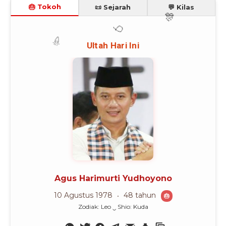
🎂 Tokoh
📜 Sejarah
💬 Kilas
🎊
🎈
Ultah Hari Ini
🎉
Agus Harimurti Yudhoyono
10 Agustus 1978
48 tahun
🎂
Zodiak: Leo ‿ Shio: Kuda