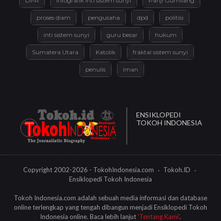
DPR
infografik inti sistem sunyi
Panji Gumilang
proses diam
pengusaha
dpd
politisi
inti sistem sunyi
guru besar
hukum
Sumatera Utara
Katolik
fraktal sistem sunyi
penulis
iman
ENSIKLOPEDI
TOKOH INDONESIA
Copyright 2002-2026 - TokohIndonesia.com
Tokoh.ID
Ensiklopedi Tokoh Indonesia
Tokoh Indonesia.com adalah sebuah media informasi dan database
online terlengkap yang tengah dibangun menjadi Ensiklopedi Tokoh
Indonesia online. Baca lebih lanjut
'Tentang Kami'
.