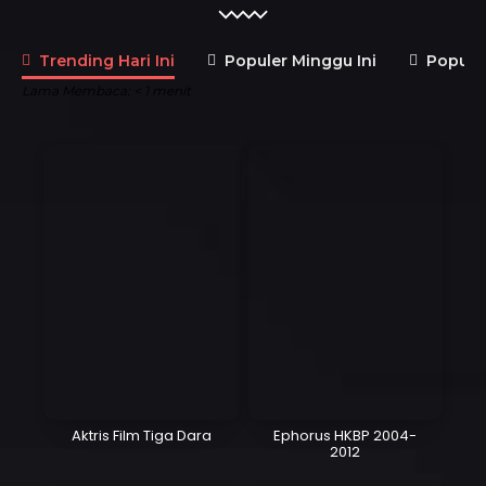
Trending Hari Ini
Populer Minggu Ini
Populer
Lama Membaca:
< 1
menit
Aktris Film Tiga Dara
Ephorus HKBP 2004-
2012