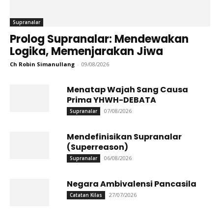
Supranalar
Prolog Supranalar: Mendewakan
Logika, Memenjarakan Jiwa
Ch Robin Simanullang
-
09/08/2026
Menatap Wajah Sang Causa
Prima YHWH-DEBATA
07/08/2026
Supranalar
Mendefinisikan Supranalar
(Superreason)
06/08/2026
Supranalar
Negara Ambivalensi Pancasila
27/07/2026
Catatan Kilas