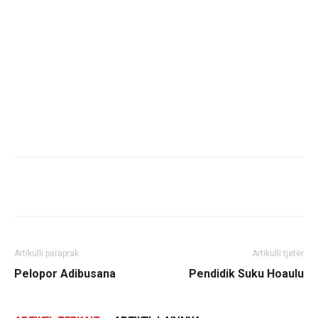
Artikulli paraprak
Artikulli tjetër
Pelopor Adibusana
Pendidik Suku Hoaulu