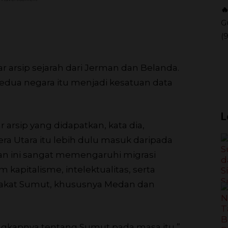

G
(
arsip sejarah dari Jerman dan Belanda.
edua negara itu menjadi kesatuan data
L
 arsip yang didapatkan, kata dia,
ra Utara itu lebih dulu masuk daripada
n ini sangat memengaruhi migrasi
 kapitalisme, intelektualitas, serta
rakat Sumut, khususnya Medan dan
gkapnya tentang Sumut pada masa itu,”