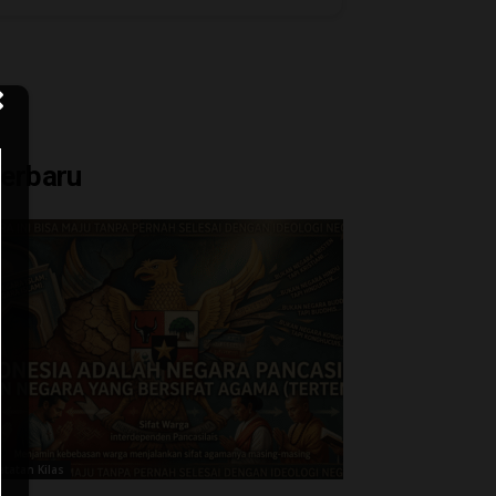
erbaru
atatan Kilas