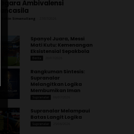
egara Ambivalensi
ancasila
 Robin Simanullang
-
27/07/2026
Spanyol Juara, Messi
Mati Kutu: Kemenangan
Eksistensial Sepakbola
20/07/2026
Berita
Rangkuman Sintesis:
Supranalar
Melangitkan Logika
Membumikan Iman
06/07/2026
Supranalar
Supranalar Melampaui
Batas Langit Logika
25/06/2026
Supranalar