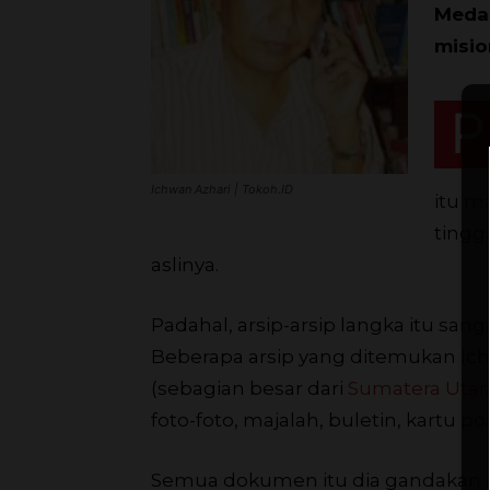
Medan
misio
P
Ichwan Azhari | Tokoh.ID
itu m
tingg
aslinya.
Padahal, arsip-arsip langka itu sang
Beberapa arsip yang ditemukan Ich
(sebagian besar dari
Sumatera Utar
foto-foto, majalah, buletin, kartu p
Semua dokumen itu dia gandakan dan