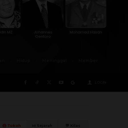
ddin MZ
Johannes
Mohamad Hasan
Oentoro
an
Hidup
Meninggal
Member
LOGIN
🎂 Tokoh
📜 Sejarah
💬 Kilas