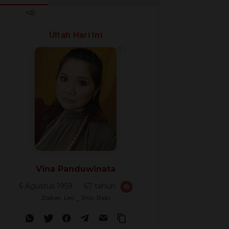
🎊
🎈
Ultah Hari Ini
🎉
Vina Panduwinata
6 Agustus 1959
67 tahun
🎂
Zodiak: Leo ‿ Shio: Babi