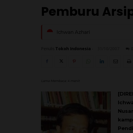
Pemburu Arsip
Ichwan Azhari
Penulis
Tokoh Indonesia
-
31/10/2007
Lama Membaca:
4
menit
[DIRE
Ichwa
Nusan
kampu
Pendi