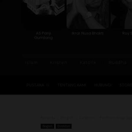
AS Panji
Ikrar Nusa Bhakti
Roy 
Gumilang
Islam
Kristen
Katolik
Buddha
PUSTAKA
TENTANG KAMI
HUBUNGI
STOR
Beranda
Biografi
Direktori
Pemburu Arsip Sej
Biografi
Direktori