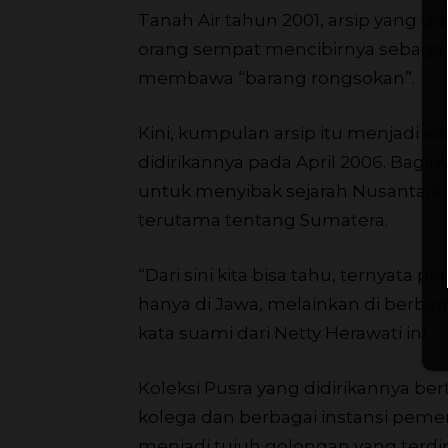
Tanah Air tahun 2001, arsip yang di
orang sempat mencibirnya sebagai k
membawa “barang rongsokan”.
Kini, kumpulan arsip itu menjadi k
didirikannya pada April 2006. Bag
untuk menyibak sejarah Nusantara a
terutama tentang Sumatera.
“Dari sini kita bisa tahu, ternyata
hanya di Jawa, melainkan di berbag
kata suami dari Netty Herawati ini.
Koleksi Pusra yang didirikannya 
kolega dan berbagai instansi peme
menjadi tujuh golongan yang terdiri 