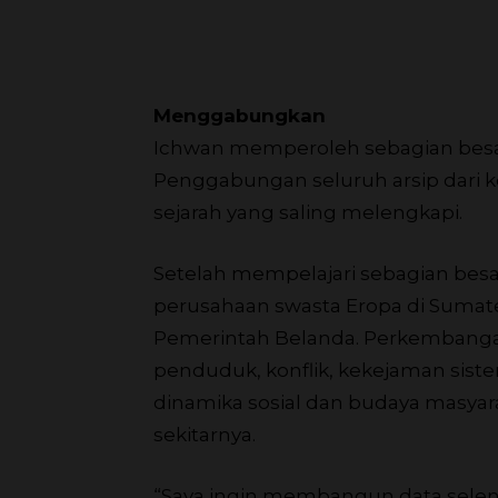
Menggabungkan
Ichwan memperoleh sebagian besar 
Penggabungan seluruh arsip dari k
sejarah yang saling melengkapi.
Setelah mempelajari sebagian besar
perusahaan swasta Eropa di Sumate
Pemerintah Belanda. Perkembanga
penduduk, konflik, kekejaman sistem
dinamika sosial dan budaya masya
sekitarnya.
“Saya ingin membangun data selen