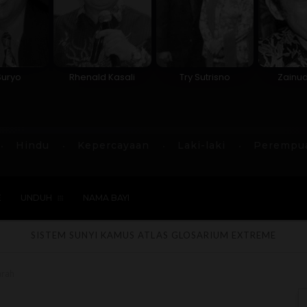
Suryo
Rhenald Kasali
Try Sutrisno
Zainu
Hindu
Kepercayaan
Laki-laki
Perempu
E
UNDUH
NAMA BAYI
SISTEM SUNYI
KAMUS
ATLAS
GLOSARIUM
EXTREME
arah