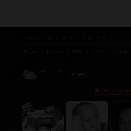
Index
A
B
C
D
E
F
Dosen
Menteri
DPD
DPR
Pengusa
C
26.8
Jakarta
Ringkas
Trending Hari