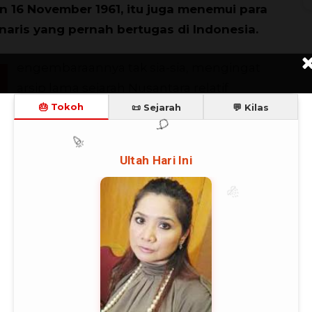
 16 November 1961, itu juga menemui para
naris yang pernah bertugas di Indonesia.
engembaraannya tak sia-sia, mengingat
arsip lama sejarah Nusantara relatif
T
tersimpan rapi di Eropa. Banyak dari arsip
asih utuh, sesuai aslinya. Sebagian hanya
al satu sehingga dia tak bisa mendapatkan
at berharga bagi sejarah Indonesia.
wan adalah surat kabar terbitan Indonesia
a
), peta lama, mata uang logam dan kertas,
os, serta sejumlah piringan hitam.
C
 sebagian dia beli aslinya. Saat pulang ke