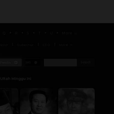
Q
R
S
T
U
More
ektur
Gubernur
CEO
More
Search
Penulis
MG
Soekarno
Ultah Minggu Ini