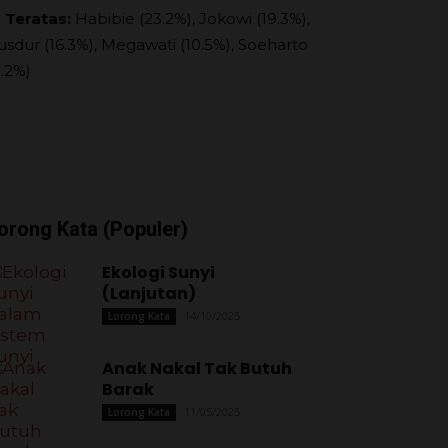
 Teratas:
Habibie (23.2%), Jokowi (19.3%),
usdur (16.3%), Megawati (10.5%), Soeharto
9.2%)
orong Kata (Populer)
Ekologi Sunyi
(Lanjutan)
14/10/2025
Lorong Kata
Anak Nakal Tak Butuh
Barak
11/05/2025
Lorong Kata