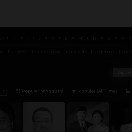
G
H
I
J
K
L
M
N
O
P
ha
Politisi
Guru Besar
Penulis
Jenderal
Dir
Support 
 Ini
Populer Minggu Ini
Populer (All Time)