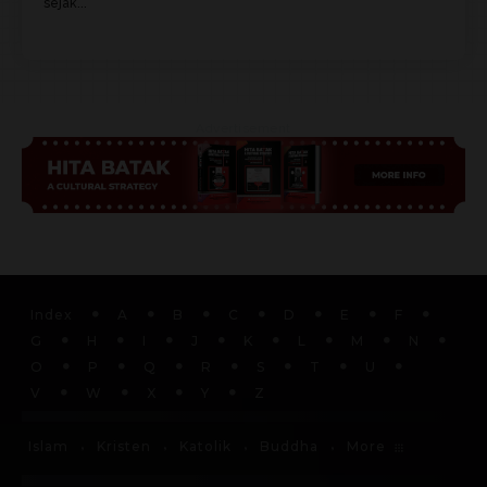
sejak...
Advertisement
Index
A
B
C
D
E
F
G
H
I
J
K
L
M
N
O
P
Q
R
S
T
U
V
W
X
Y
Z
More
Islam
Kristen
Katolik
Buddha