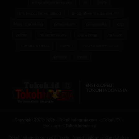
infografik sistem sunyi
UI
DPR
Ch. Robin Simanullang
infografik inti sistem sunyi
Panji Gumilang
proses diam
pengusaha
dpd
politisi
inti sistem sunyi
guru besar
hukum
Sumatera Utara
Katolik
fraktal sistem sunyi
penulis
iman
ENSIKLOPEDI
TOKOH INDONESIA
Copyright 2002-2026 - TokohIndonesia.com
Tokoh.ID
Ensiklopedi Tokoh Indonesia
Tokoh Indonesia.com adalah sebuah media informasi dan database