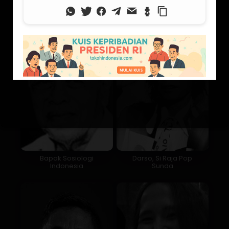
untuk Satu Provinsi
Bapak Sosiologi
Darso, Si Raja Pop
Indonesia
Sunda