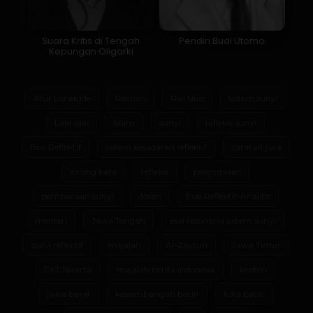
Suara Kritis di Tengah
Pendiri Budi Utomo
Kepungan Oligarki
Atur Lorielcide
Rielniro
Riel Niro
sistem sunyi
Laki-laki
Islam
sunyi
refleksi sunyi
Esai Reflektif
sistem kesadaran reflektif
catatan jiwa
lorong kata
refleksi
perempuan
pembacaan sunyi
dosen
Esai Reflektif-Analitis
menteri
Jawa Tengah
esai resonansi sistem sunyi
zona reflektif
majalah
Al-Zaytun
Jawa Timur
DKI Jakarta
majalah berita indonesia
kristen
jawa barat
keseimbangan batin
luka batin