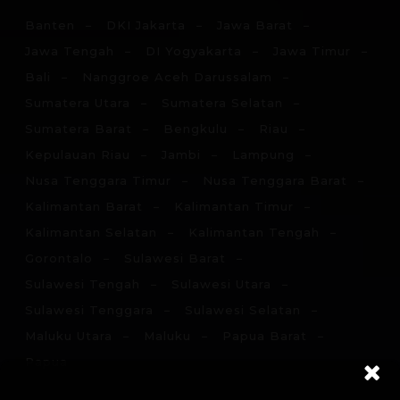
Banten
DKI Jakarta
Jawa Barat
Jawa Tengah
DI Yogyakarta
Jawa Timur
Bali
Nanggroe Aceh Darussalam
Sumatera Utara
Sumatera Selatan
Sumatera Barat
Bengkulu
Riau
Kepulauan Riau
Jambi
Lampung
Nusa Tenggara Timur
Nusa Tenggara Barat
Kalimantan Barat
Kalimantan Timur
Kalimantan Selatan
Kalimantan Tengah
Gorontalo
Sulawesi Barat
Sulawesi Tengah
Sulawesi Utara
Sulawesi Tenggara
Sulawesi Selatan
Maluku Utara
Maluku
Papua Barat
Papua