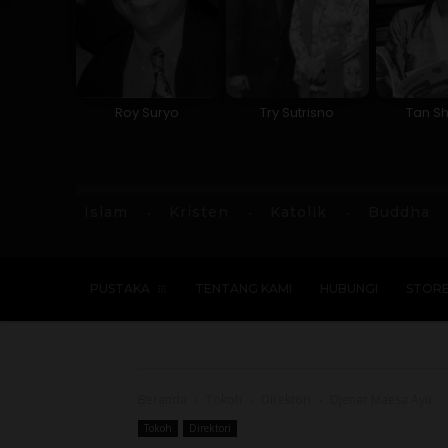
Roy Suryo
Try Sutrisno
Tan Sh
Islam
Kristen
Katolik
Buddha
PUSTAKA
TENTANG KAMI
HUBUNGI
STOR
Beranda
Tokoh
Direktori
Djenar Maesa Ayu
Tokoh
Direktori