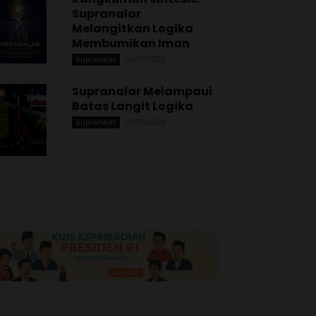
Supranalar
Melangitkan Logika
Membumikan Iman
06/07/2026
Supranalar
Supranalar Melampaui
Batas Langit Logika
25/06/2026
Supranalar