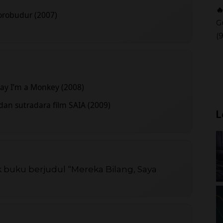

orobudur (2007)
G
(
Say I’m a Monkey (2008)
dan sutradara film SAIA (2009)
L
k buku berjudul “Mereka Bilang, Saya