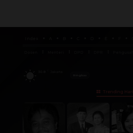
Index
A
B
C
D
E
F
Dosen
Menteri
DPD
DPR
Pengusa
C
30.8
Jakarta
Ringkas
Trending Hari