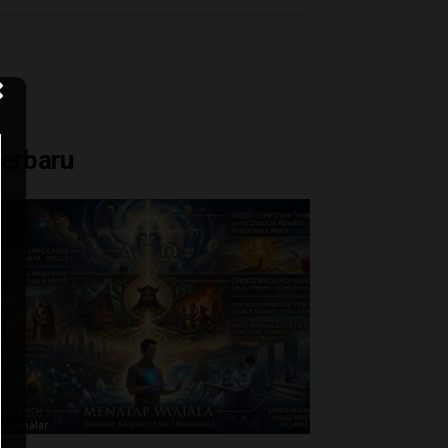
erbaru
upranalar