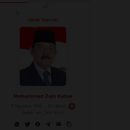
🎊
🎈
Ultah Hari Ini
🎉
Mohammad Zain Katoe
7 Agustus 1945
81 tahun
🎂
Zodiak: Leo ‿ Shio: Ayam