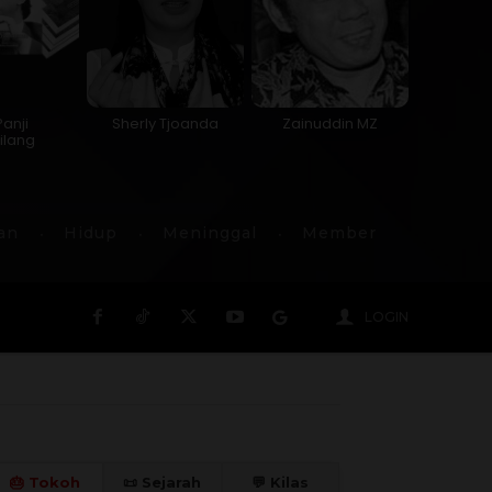
Panji
Sherly Tjoanda
Zainuddin MZ
ilang
an
Hidup
Meninggal
Member
LOGIN
🎂 Tokoh
📜 Sejarah
💬 Kilas