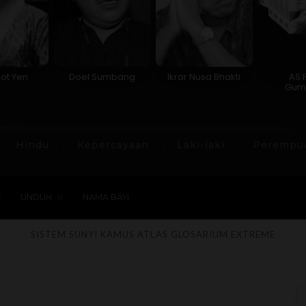
ot Yen
Doel Sumbang
Ikrar Nusa Bhakti
AS 
Gum
Hindu
Kepercayaan
Laki-laki
Perempu
E
UNDUH
NAMA BAYI
SISTEM SUNYI
KAMUS
ATLAS
GLOSARIUM
EXTREME