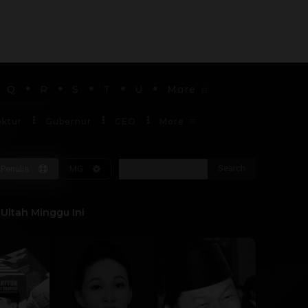
Q
R
S
T
U
More
ektur
Gubernur
CEO
More
Search
Penulis
MG
Soekarno
Ultah Minggu Ini