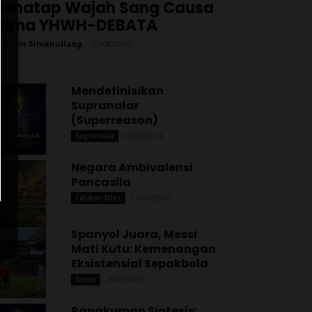
enatap Wajah Sang Causa
Prima YHWH-DEBATA
 Robin Simanullang
-
07/08/2026
Mendefinisikan
Supranalar
(Superreason)
06/08/2026
Supranalar
Negara Ambivalensi
Pancasila
27/07/2026
Catatan Kilas
Spanyol Juara, Messi
Mati Kutu: Kemenangan
Eksistensial Sepakbola
20/07/2026
Berita
Rangkuman Sintesis: