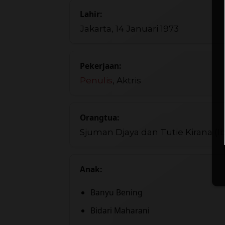
Lahir:
Jakarta, 14 Januari 1973
Pekerjaan:
Penulis
, Aktris
Orangtua:
Sjuman Djaya dan Tutie Kirana (I
Anak:
Banyu Bening
Bidari Maharani