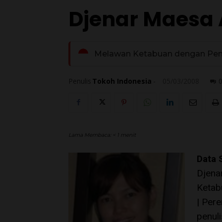
Djenar Maesa
Melawan Ketabuan dengan Pe
Penulis
Tokoh Indonesia
-
05/03/2008
Lama Membaca:
< 1
menit
Data 
Djena
Ketab
| Pere
penuli