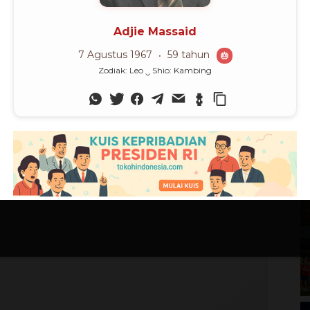
M
Ch
bu)