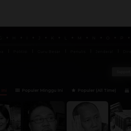
G
H
I
J
K
L
M
N
O
P
ha
Politisi
Guru Besar
Penulis
Jenderal
Dir
Support 
 Ini
Populer Minggu Ini
Populer (All Time)