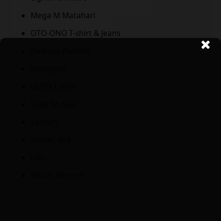
Mega M Matahari
OTO-ONO T-shirt & Jeans
Barbara Walden
Homyped
GUFO T-shirt
Sosis So Nice
Sanken
Scarlet Wig
LUX
Milton Permen