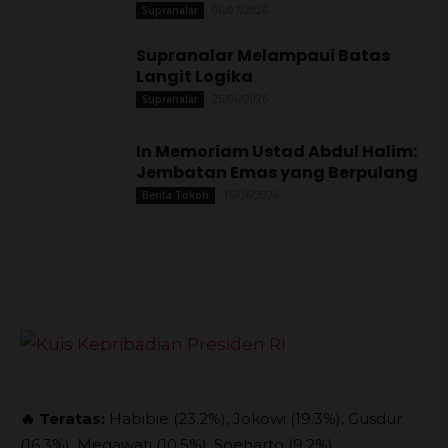
06/07/2026
Supranalar
Supranalar Melampaui Batas
Langit Logika
25/06/2026
Supranalar
In Memoriam Ustad Abdul Halim:
Jembatan Emas yang Berpulang
15/06/2026
Berita Tokoh
🔥 Teratas:
Habibie (23.2%), Jokowi (19.3%), Gusdur
(16.3%), Megawati (10.5%), Soeharto (9.2%)