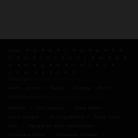
Index
A
B
C
D
E
F
G
H
I
J
K
L
M
N
O
P
Q
R
S
T
U
V
W
X
Y
Z
More
Islam
Kristen
Katolik
Buddha
Banten
DKI Jakarta
Jawa Barat
Jawa Tengah
DI Yogyakarta
Jawa Timur
Bali
Nanggroe Aceh Darussalam
Sumatera Utara
Sumatera Selatan