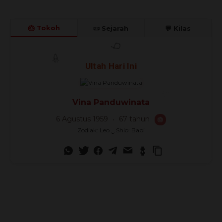
🎂 Tokoh
📜 Sejarah
💬 Kilas
🎊
🎈
Ultah Hari Ini
🎉
Vina Panduwinata
6 Agustus 1959
67 tahun
🎂
Zodiak: Leo ‿ Shio: Babi