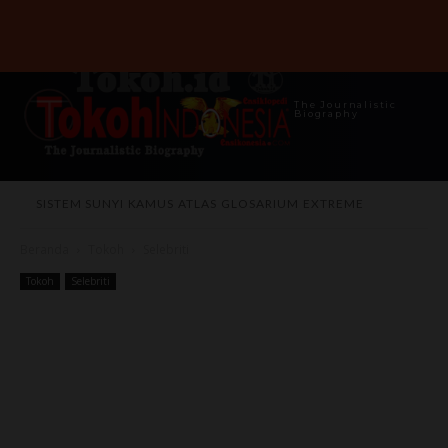
The Journalistic
Biography
SISTEM SUNYI
KAMUS
ATLAS
GLOSARIUM
EXTREME
Beranda
Tokoh
Selebriti
Tokoh
Selebriti