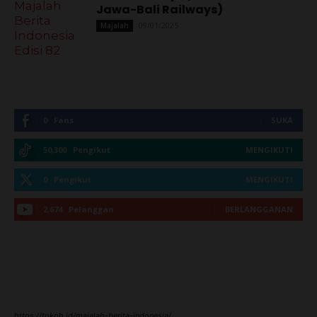
Jawa-Bali Railways)
09/01/2025
Majalah
0
Fans
SUKA
50,300
Pengikut
MENGIKUTI
0
Pengikut
MENGIKUTI
2,674
Pelanggan
BERLANGGANAN
https://tokoh.id/majalah-berita-indonesia/