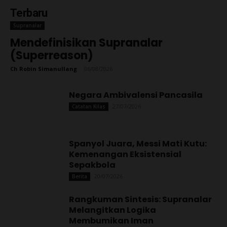
Terbaru
Supranalar
Mendefinisikan Supranalar
(Superreason)
Ch Robin Simanullang
-
06/08/2026
Negara Ambivalensi Pancasila
27/07/2026
Catatan Kilas
Spanyol Juara, Messi Mati Kutu:
Kemenangan Eksistensial
Sepakbola
20/07/2026
Berita
Rangkuman Sintesis: Supranalar
Melangitkan Logika
Membumikan Iman