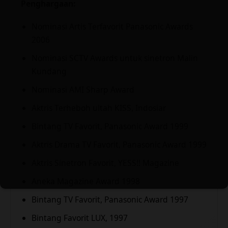
Penghargaan:
Nominasi Artis Terfavorit Panasonic Awards
2006
Nominasi SCTV Awards untuk sinetron Malin
Kundang
Nominasi AMI Sharp Award
Aktris Terheboh ultah KISS, Indosiar
Bintang TV Favorit, Panasonic Award 1999
Aktris Drama TV Favorit, Panasonic Award 1999
Aktris Sinetron Favorit, YESS!! Magazine
Aneka Magazine Award 1998
Bintang TV Favorit, Panasonic Award 1997
Bintang Favorit LUX, 1997