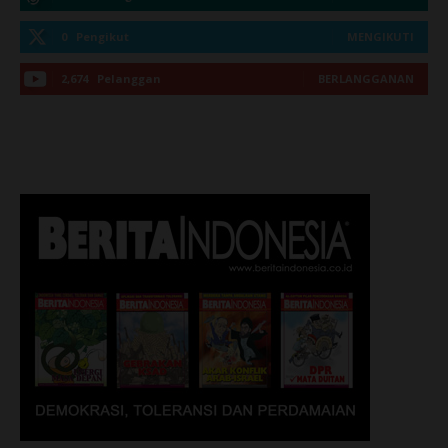
0
Pengikut
MENGIKUTI
2,674
Pelanggan
BERLANGGANAN