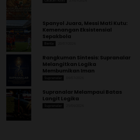
27/07/2026
Catatan Kilas
Spanyol Juara, Messi Mati Kutu:
Kemenangan Eksistensial
Sepakbola
20/07/2026
Berita
Rangkuman Sintesis: Supranalar
Melangitkan Logika
Membumikan Iman
06/07/2026
Supranalar
Supranalar Melampaui Batas
Langit Logika
25/06/2026
Supranalar