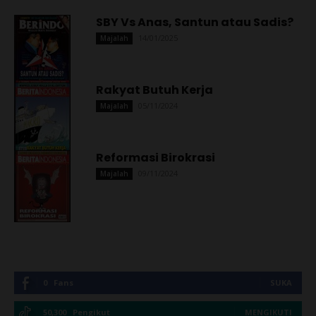
SBY Vs Anas, Santun atau Sadis?
14/01/2025
Majalah
Rakyat Butuh Kerja
05/11/2024
Majalah
Reformasi Birokrasi
09/11/2024
Majalah
0
Fans
SUKA
50,300
Pengikut
MENGIKUTI