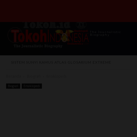
The Journalistic
Biography
SISTEM SUNYI
KAMUS
ATLAS
GLOSARIUM
EXTREME
Beranda
Biografi
Ensiklopedi
Biografi
Ensiklopedi