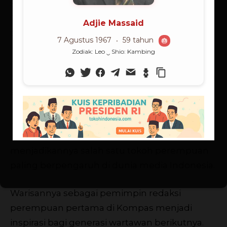
Sebagai jurnalis senior, Ninuk Mardiana
Pambudy telah memberikan kontribusi besar
terhadap dunia pers Indonesia.
Kepemimpinannya di Harian Kompas
membuktikan bahwa perempuan dapat
berperan signifikan dalam industri media yang
selama ini didominasi oleh laki-laki.
Dedikasinya dalam menjaga independensi
pers, mengangkat isu-isu kritis, serta
menegakkan standar jurnalistik yang tinggi
menjadikannya salah satu tokoh perempuan
paling berpengaruh di dunia media Indonesia.
Warisannya sebagai pemimpin redaksi
perempuan pertama di Kompas menjadi
inspirasi bagi generasi wartawan berikutnya.