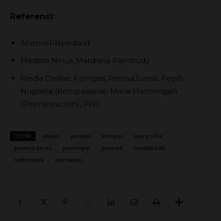
Referensi:
AlumniIPBpedia.id
Medsos Ninuk Mardiana Pambudy
Media Online: Kompas, PrismaJurnal, Pepih
Nugraha (Kompasiana), Maria Hartiningsih
(Pepnews.com), PWI
TOPIK
idealis
jurnalis
kompas
low profile
pekerja keras
pemimpin
pemred
rendah hati
sederhana
wartawan