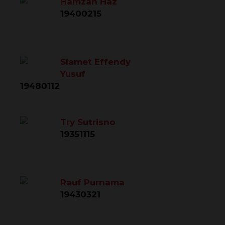
Hamzah Haz
19400215
Slamet Effendy
Yusuf
19480112
Try Sutrisno
19351115
Rauf Purnama
19430321