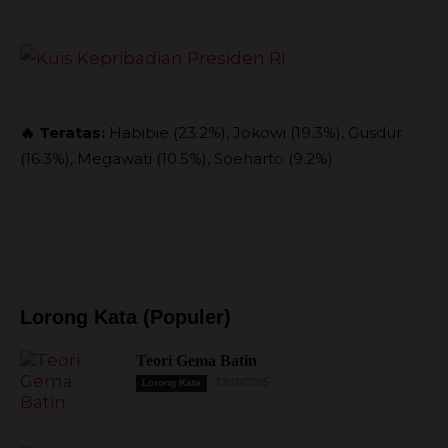
🔥 Teratas:
Habibie (23.2%), Jokowi (19.3%), Gusdur
(16.3%), Megawati (10.5%), Soeharto (9.2%)
Lorong Kata (Populer)
Teori Gema Batin
13/10/2025
Lorong Kata