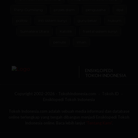
Panji Gumilang
proses diam
pengusaha
dpd
politisi
inti sistem sunyi
guru besar
hukum
Sumatera Utara
Katolik
fraktal sistem sunyi
penulis
iman
ENSIKLOPEDI
TOKOH INDONESIA
Copyright 2002-2026 - TokohIndonesia.com
Tokoh.ID
Ensiklopedi Tokoh Indonesia
Tokoh Indonesia.com adalah sebuah media informasi dan database
online terlengkap yang tengah dibangun menjadi Ensiklopedi Tokoh
Indonesia online. Baca lebih lanjut
'Tentang Kami'
.