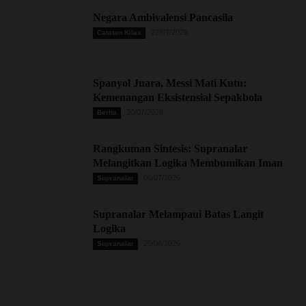
Negara Ambivalensi Pancasila
27/07/2026
Catatan Kilas
Spanyol Juara, Messi Mati Kutu:
Kemenangan Eksistensial Sepakbola
20/07/2026
Berita
Rangkuman Sintesis: Supranalar
Melangitkan Logika Membumikan Iman
06/07/2026
Supranalar
Supranalar Melampaui Batas Langit
Logika
25/06/2026
Supranalar