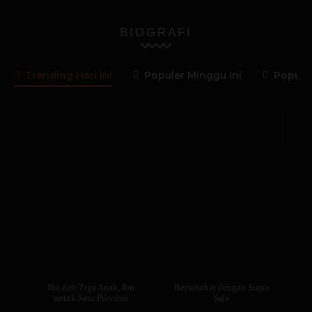
BIOGRAFI
Trending Hari Ini
Populer Minggu Ini
Populer
Ibu dari Tiga Anak, Ibu
Bersahabat dengan Siapa
untuk Satu Provinsi
Saja