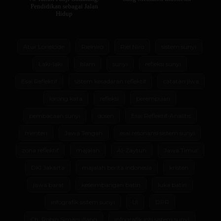
Pendidikan sebagai Jalan
Hidup
Atur Lorielcide
Rielniro
Riel Niro
sistem sunyi
Laki-laki
Islam
sunyi
refleksi sunyi
Esai Reflektif
sistem kesadaran reflektif
catatan jiwa
lorong kata
refleksi
perempuan
pembacaan sunyi
dosen
Esai Reflektif-Analitis
menteri
Jawa Tengah
esai resonansi sistem sunyi
zona reflektif
majalah
Al-Zaytun
Jawa Timur
DKI Jakarta
majalah berita indonesia
kristen
jawa barat
keseimbangan batin
luka batin
infografik sistem sunyi
UI
DPR
Ch. Robin Simanullang
infografik inti sistem sunyi