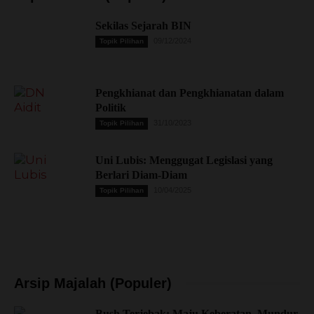
Sekilas Sejarah BIN
09/12/2024
Topik Pilihan
Pengkhianat dan Pengkhianatan dalam
Politik
31/10/2023
Topik Pilihan
Uni Lubis: Menggugat Legislasi yang
Berlari Diam-Diam
10/04/2025
Topik Pilihan
Arsip Majalah (Populer)
Bush Terjebak: Maju Keberatan, Mundur