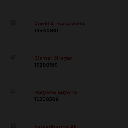
Romli Atmasasmita
19440801
Bismar Siregar
19280915
Haryono Suyono
19380506
Suryadharma Ali