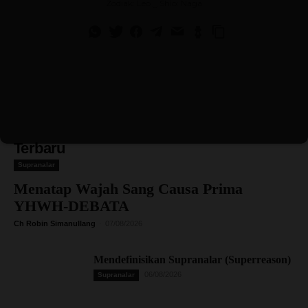
Zodiak: Leo ‿ Shio: Naga
Terbaru
Supranalar
Menatap Wajah Sang Causa Prima
YHWH-DEBATA
Ch Robin Simanullang
-
07/08/2026
Mendefinisikan Supranalar (Superreason)
06/08/2026
Supranalar