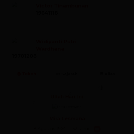
Victor Tinambunan
19641118
Widiyanti Putri
Wardhana
19701208
🎂 Tokoh
📜 Sejarah
💬 Kilas
Ultah Hari Ini
🎊
🎈
🎉
Mira Lesmana
8 Agustus 1964
62 tahun
🎂