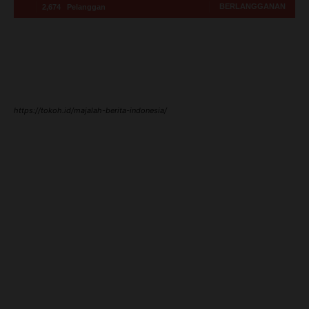
BERLANGGANAN
2,674
Pelanggan
https://tokoh.id/majalah-berita-indonesia/