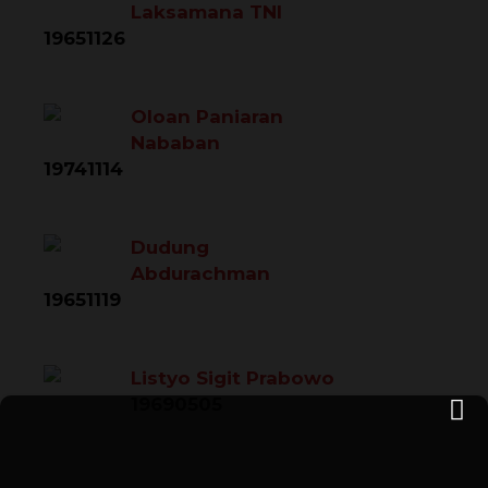
Laksamana TNI
19651126
Oloan Paniaran
Nababan
19741114
Dudung
Abdurachman
19651119
Listyo Sigit Prabowo
19690505