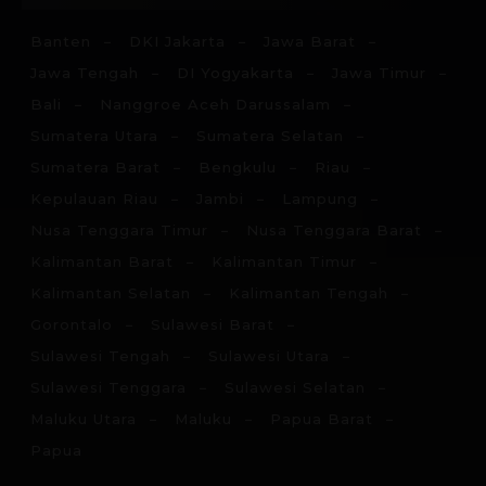
Banten
DKI Jakarta
Jawa Barat
Jawa Tengah
DI Yogyakarta
Jawa Timur
Bali
Nanggroe Aceh Darussalam
Sumatera Utara
Sumatera Selatan
Sumatera Barat
Bengkulu
Riau
Kepulauan Riau
Jambi
Lampung
Nusa Tenggara Timur
Nusa Tenggara Barat
Kalimantan Barat
Kalimantan Timur
Kalimantan Selatan
Kalimantan Tengah
Gorontalo
Sulawesi Barat
Sulawesi Tengah
Sulawesi Utara
Sulawesi Tenggara
Sulawesi Selatan
Maluku Utara
Maluku
Papua Barat
Papua