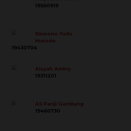
19560919
Siswono Yudo
Husodo
19430704
Aisyah Aminy
19311201
AS Panji Gumilang
19460730