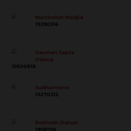
Nurcholish Madjid
19390316
Oesman Sapta
Odang
19500818
Sudharmono
19270312
Rokhmin Dahuri
19581116