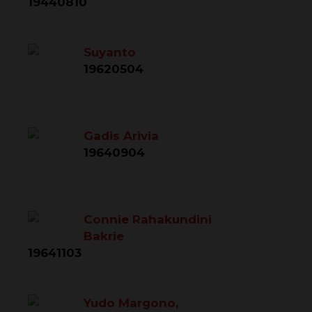
19440810
Suyanto
19620504
Gadis Arivia
19640904
Connie Rahakundini
Bakrie
19641103
Yudo Margono,