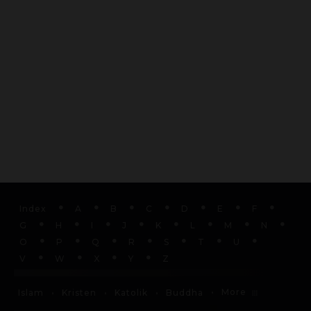
Index
A
B
C
D
E
F
G
H
I
J
K
L
M
N
O
P
Q
R
S
T
U
V
W
X
Y
Z
More
Islam
Kristen
Katolik
Buddha