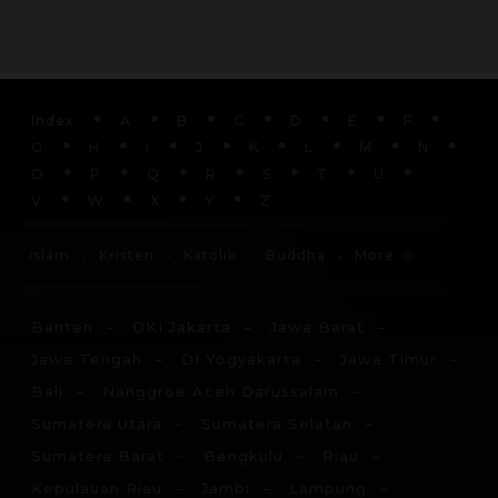
Index
A
B
C
D
E
F
G
H
I
J
K
L
M
N
O
P
Q
R
S
T
U
V
W
X
Y
Z
More
Islam
Kristen
Katolik
Buddha
Banten
DKI Jakarta
Jawa Barat
Jawa Tengah
DI Yogyakarta
Jawa Timur
Bali
Nanggroe Aceh Darussalam
Sumatera Utara
Sumatera Selatan
Sumatera Barat
Bengkulu
Riau
Kepulauan Riau
Jambi
Lampung