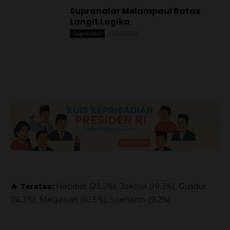
Supranalar Melampaui Batas
Langit Logika
25/06/2026
Supranalar
🔥 Teratas:
Habibie (23.2%), Jokowi (19.3%), Gusdur
(16.3%), Megawati (10.5%), Soeharto (9.2%)