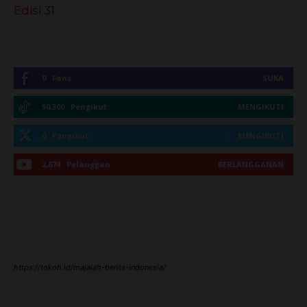
0
Fans
SUKA
50,300
Pengikut
MENGIKUTI
0
Pengikut
MENGIKUTI
2,674
Pelanggan
BERLANGGANAN
https://tokoh.id/majalah-berita-indonesia/