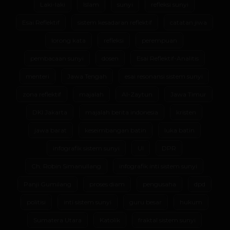
Laki-laki
Islam
sunyi
refleksi sunyi
Esai Reflektif
sistem kesadaran reflektif
catatan jiwa
lorong kata
refleksi
perempuan
pembacaan sunyi
dosen
Esai Reflektif-Analitis
menteri
Jawa Tengah
esai resonansi sistem sunyi
zona reflektif
majalah
Al-Zaytun
Jawa Timur
DKI Jakarta
majalah berita indonesia
kristen
jawa barat
keseimbangan batin
luka batin
infografik sistem sunyi
UI
DPR
Ch. Robin Simanullang
infografik inti sistem sunyi
Panji Gumilang
proses diam
pengusaha
dpd
politisi
inti sistem sunyi
guru besar
hukum
Sumatera Utara
Katolik
fraktal sistem sunyi