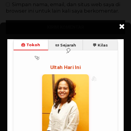
Simpan nama, email, dan situs web saya di
browser ini untuk lain kali saya berkomentar.
🎂 Tokoh
📜 Sejarah
💬 Kilas
🎉
Ultah Hari Ini
🎊
🎈