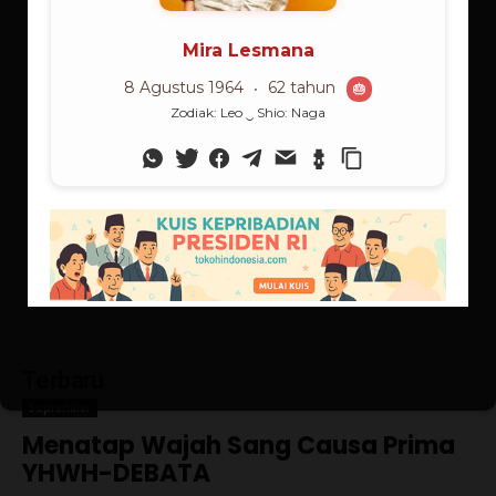
Ateng
8 Agustus 1942
84 tahun
🎂
Zodiak: Leo ‿ Shio: Kuda
Terbaru
Supranalar
Menatap Wajah Sang Causa Prima
YHWH-DEBATA