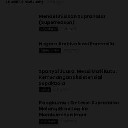
Ch Robin Simanullang
-
07/08/2026
Mendefinisikan Supranalar
(Superreason)
06/08/2026
Supranalar
Negara Ambivalensi Pancasila
27/07/2026
Catatan Kilas
Spanyol Juara, Messi Mati Kutu:
Kemenangan Eksistensial
Sepakbola
20/07/2026
Berita
Rangkuman Sintesis: Supranalar
Melangitkan Logika
Membumikan Iman
06/07/2026
Supranalar