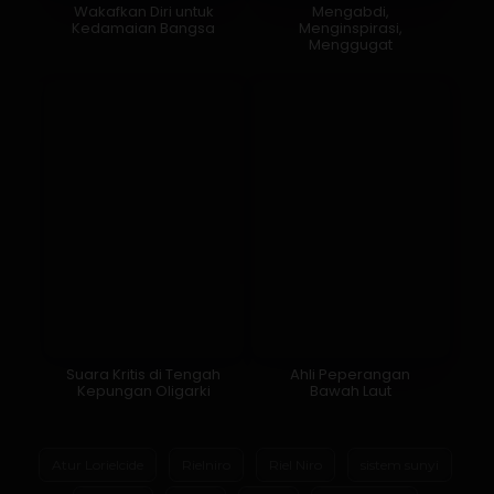
Wakafkan Diri untuk
Mengabdi,
Kedamaian Bangsa
Menginspirasi,
Menggugat
Suara Kritis di Tengah
Ahli Peperangan
Kepungan Oligarki
Bawah Laut
Atur Lorielcide
Rielniro
Riel Niro
sistem sunyi