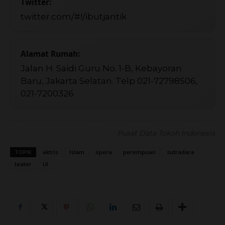
Twitter:
twitter.com/#!/ibutjantik
Alamat Rumah:
Jalan H. Saidi Guru No. 1-B, Kebayoran
Baru, Jakarta Selatan. Telp 021-72798506,
021-7200326
Pusat Data Tokoh Indonesia
TOPIK
aktris
Islam
opera
perempuan
sutradara
teater
UI