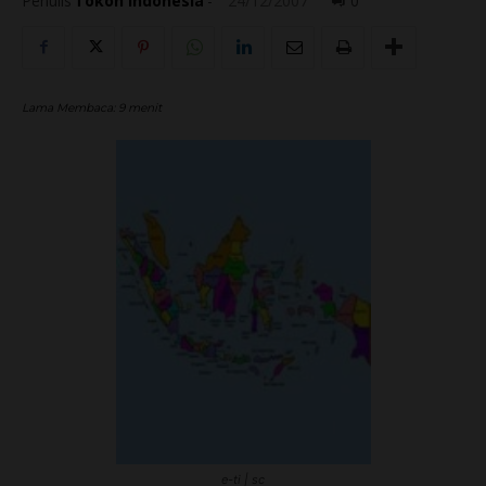
Penulis
Tokoh Indonesia
-
24/12/2007
0
Lama Membaca:
9
menit
e-ti | sc