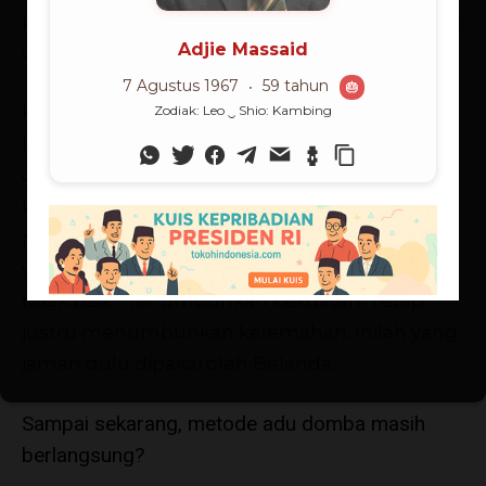
pulau ini bertengkar dengan pulau ini, etnis ini
dengan etnis ini berkelahi.
Kita berusaha menghilangkan itu lewat
Deklarasi Djoeanda. Tapi bangsa ini lupa
dengannya. Sebentar kemudian mulai lagi
berkelahi. Pertentangan banyak sekali antar
pulau, antar suku, antar agama. Selalu ada
yang berkecamuk. Kita kurang sadar hal itu
tidak bisa menumbuhkan kekuatan. Tetapi
justru menumbuhkan kelemahan. Inilah yang
jaman dulu dipakai oleh Belanda.
Sampai sekarang, metode adu domba masih
berlangsung?