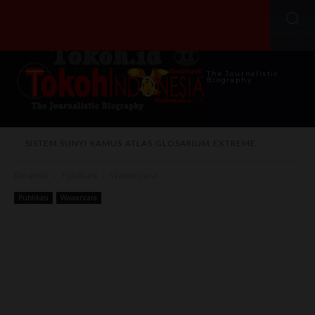
The Journalistic
Biography
SISTEM SUNYI
KAMUS
ATLAS
GLOSARIUM
EXTREME
Beranda
Publikasi
Wawancara
Publikasi
Wawancara