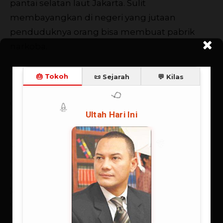
pantai selatan laut Jakarta. Sulit
membayangkan di negeri yang jutaan
penduduknya orang bisa membuat pabrik
narkoba.
Yang kedua, dari semula kita sudah
mengatakan kemakmuran hanya bisa kita
capai melalui persatuan. Kesatuan dan
persatuan adalah tema utama Indonesia sejak
merdeka. Sejak jaman kolonial kita tidak ada
kesatuan dan persatuan. Dengan demikian
orang luar yang datang ke negeri ini dengan
gampangnya mengadudomba. Bukan kita
yang bersatu menghadapi orang luar, tapi
orang luar memanfaatkan posisi kita,
kedudukan kita, dan kekayaan alam kita. Dulu