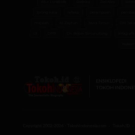
Atur Lorielcide
Rielniro
Riel Niro
siste
lorong kata
refleksi
perempuan
pembac
majalah
Al-Zaytun
Jawa Timur
DKI Jaka
UI
DPR
Ch. Robin Simanullang
infografik
huku
ENSIKLOPEDI
TOKOH INDONE
Copyright 2002-2026 - TokohIndonesia.com
Tokoh.ID