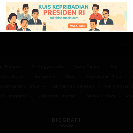
G
H
I
J
K
L
M
N
du
Kepercayaan
Laki-laki
Perempuan
Hidup
a Tengah
DI Yogyakarta
Jawa Timur
Bali
N
tera Barat
Bengkulu
Riau
Kepulauan Riau
Kalimantan Timur
Kalimantan Selatan
Kalimantan 
si Tenggara
Sulawesi Selatan
Maluku Utara
Ma
BIOGRAFI