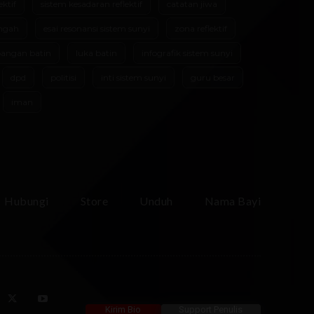
ektif
sistem kesadaran reflektif
catatan jiwa
ngah
esai resonansi sistem sunyi
zona reflektif
angan batin
luka batin
infografik sistem sunyi
dpd
politisi
inti sistem sunyi
guru besar
iman
Hubungi
Store
Unduh
Nama Bayi
Kirim Bio
Support Penulis