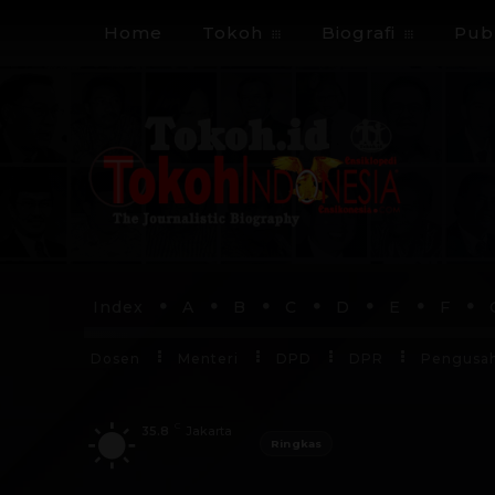
Home
Tokoh
Biografi
Publ
Index
A
B
C
D
E
F
Dosen
Menteri
DPD
DPR
Pengusa
C
35.8
Jakarta
Ringkas