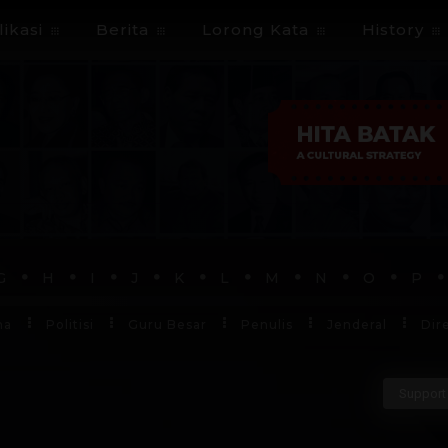
ikasi
Berita
Lorong Kata
History
G
H
I
J
K
L
M
N
O
P
ha
Politisi
Guru Besar
Penulis
Jenderal
Dir
Support 