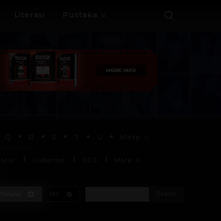
Literasi
Pustaka
Q
R
S
T
U
More
ektur
Gubernur
CEO
More
Search
Penulis
MG
Soekarno