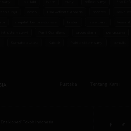
m sunyi
Laki-laki
Islam
sunyi
refleksi sunyi
Esai Refl
aan sunyi
dosen
Esai Reflektif-Analitis
menteri
Jawa Te
rta
majalah berita indonesia
kristen
jawa barat
keseimb
 inti sistem sunyi
Panji Gumilang
proses diam
pengusaha
m
Sumatera Utara
Katolik
fraktal sistem sunyi
penulis
Pustaka
Tentang Kami
SIA
Ensiklopedi Tokoh Indonesia