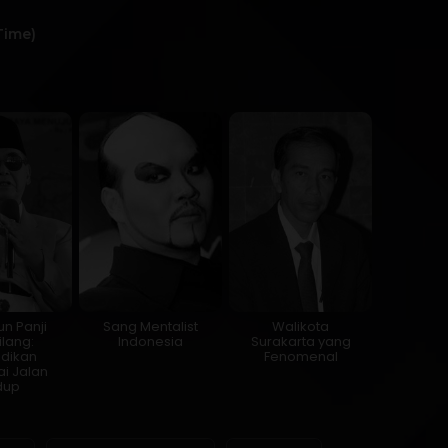
Time)
un Panji
Sang Mentalist
Walikota
lang:
Indonesia
Surakarta yang
idikan
Fenomenal
i Jalan
dup