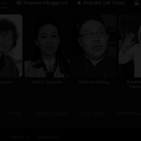
 Ini
Populer Minggu Ini
Populer (All Time)
ujiono
Sherly Tjoanda
Doel Sumbang
Khofif
Para
Hindu
Kepercayaan
Laki-laki
Perempu
E
UNDUH
NAMA BAYI