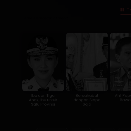
Tr
Lama Membaca:
< 1
menit
Ibu dari Tiga
Bersahabat
Ahli Pe
Anak, Ibu untuk
dengan Siapa
Bawah
Satu Provinsi
Saja