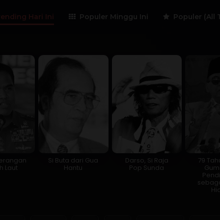
ending Hari Ini
Populer Minggu Ini
Populer (All 
perangan
Si Buta dari Gua
Darso, Si Raja
79 Tah
 Laut
Hantu
Pop Sunda
Gumi
Pend
sebaga
Hi