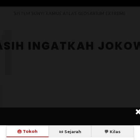
M
SISTEM SUNYI
KAMUS
ATLAS
GLOSARIUM
EXTREME
SIH INGATKAH JOKO