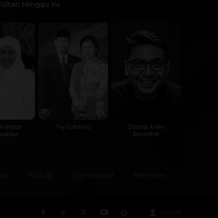
Ultah Minggu Ini
ah Indar
Try Sutrisno
Zainal Arifin
wansa
Mochtar
an
Hidup
Meninggal
Member
LOGIN