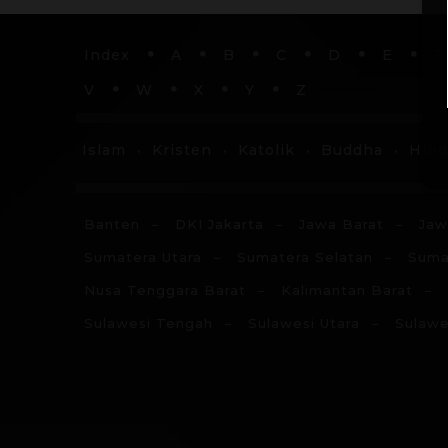
Index
A
B
C
D
E
F
V
W
X
Y
Z
Islam
Kristen
Katolik
Buddha
Hin
Banten
DKI Jakarta
Jawa Barat
Jaw
Sumatera Utara
Sumatera Selatan
Suma
Nusa Tenggara Barat
Kalimantan Barat
Sulawesi Tengah
Sulawesi Utara
Sulawe