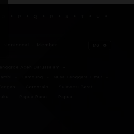
O
P
Q
R
S
T
U
Meninggal
Member
MG
anggroe Aceh Darussalam
Jambi
Lampung
Nusa Tenggara Timur
Tengah
Gorontalo
Sulawesi Barat
luku
Papua Barat
Papua