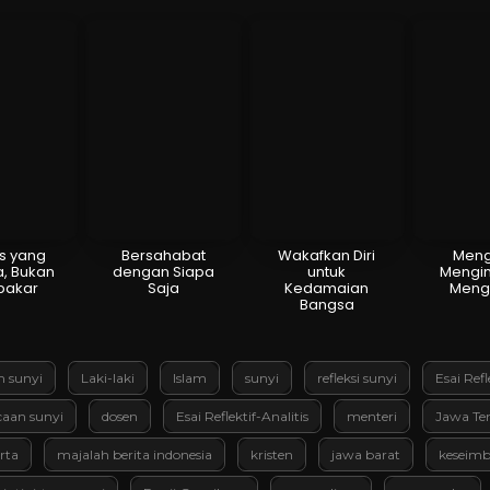
is yang
Bersahabat
Wakafkan Diri
Meng
, Bukan
dengan Siapa
untuk
Mengin
akar
Saja
Kedamaian
Meng
Bangsa
m sunyi
Laki-laki
Islam
sunyi
refleksi sunyi
Esai Refl
aan sunyi
dosen
Esai Reflektif-Analitis
menteri
Jawa Te
rta
majalah berita indonesia
kristen
jawa barat
keseimb