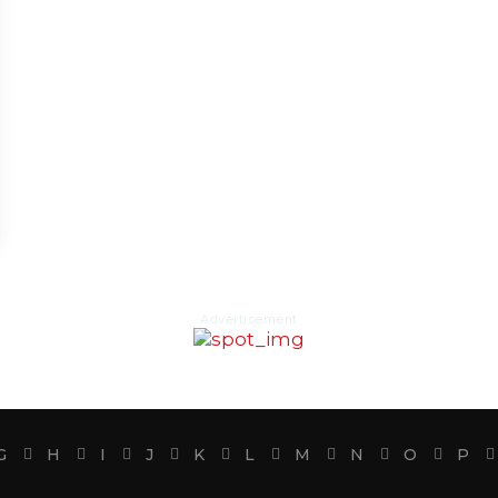
Advertisement
G
H
I
J
K
L
M
N
O
P