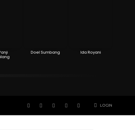
Panji
Doel Sumbang
Ida Royani
ilang
n
Hidup
Meninggal
Member
More
LOGIN