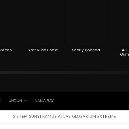
ot Yen
Ikrar Nusa Bhakti
Sherly Tjoanda
AS 
Gum
Hindu
Kepercayaan
Laki-laki
Perempua
E
UNDUH
NAMA BAYI
SISTEM SUNYI
KAMUS
ATLAS
GLOSARIUM
EXTREME