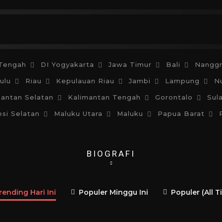
u
Kepercayaan
Laki-laki
Perempuan
Hidup
Tengah
DI Yogyakarta
Jawa Timur
Bali
Nanggr
ulu
Riau
Kepulauan Riau
Jambi
Lampung
N
mantan Selatan
Kalimantan Tengah
Gorontalo
Sul
si Selatan
Maluku Utara
Maluku
Papua Barat
BIOGRAFI
rending Hari Ini
Populer Minggu Ini
Populer (All T