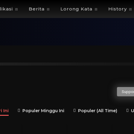
ikasi
Berita
Lorong Kata
History
H
I
J
K
L
M
N
O
P
Q
gusaha
Politisi
Guru Besar
Penulis
Jender
Suppor
 Ini
Populer Minggu Ini
Populer (All Time)
U