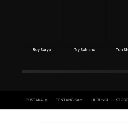
Roy Suryo
Try Sutrisno
Tan Sh
Islam
Kristen
Katolik
Buddha
PUSTAKA
TENTANG KAMI
HUBUNGI
STOR