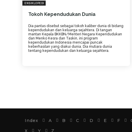
ENSIKLOPEDI
Tokoh Kependudukan Dunia
Dia pantas disebut sebagai tokoh kaliber dunia di bidang
kependudukan dan keluarga sejahtera. Di tangan
mantan Kepala BKKBN/Menteri Negara Kependudukan
dan Menko Kesra dan Taskin, ini program
kependudukan Indonesia mencapai puncak
keberhasilan yang diakui dunia. Dia mutiara dunia
tentang kependudukan dan keluarga sejahtera.
Index
A
B
C
D
E
F
X
Y
Z