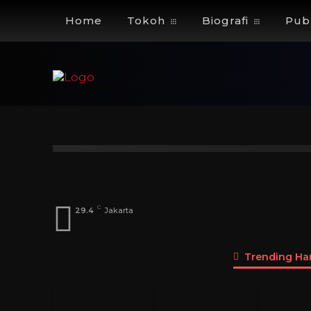
Home
Tokoh
Biografi
Publ
Index
A
B
C
D
E
F
G
Dosen
Menteri
DPD
DPR
Pen
C
29.4
Jakarta
Trending Hari