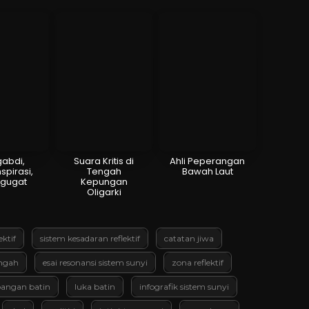
abdi,
Suara Kritis di
Ahli Peperangan
spirasi,
Tengah
Bawah Laut
gugat
Kepungan
Oligarki
ektif
sistem kesadaran reflektif
catatan jiwa
ngah
esai resonansi sistem sunyi
zona reflektif
angan batin
luka batin
infografik sistem sunyi