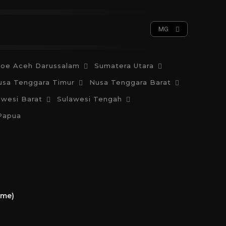
Meninggal
Member
More
MG
oe Aceh Darussalam
Sumatera Utara
usa Tenggara Timur
Nusa Tenggara Barat
awesi Barat
Sulawesi Tengah
Papua
ime)