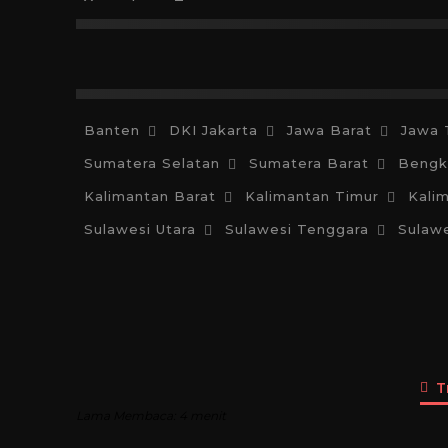
Islam
Kristen
Katolik
Buddha
Hind
Banten
DKI Jakarta
Jawa Barat
Jawa 
Sumatera Selatan
Sumatera Barat
Bengk
Kalimantan Barat
Kalimantan Timur
Kali
Sulawesi Utara
Sulawesi Tenggara
Sulawe
T
Lama Membaca:
4
menit