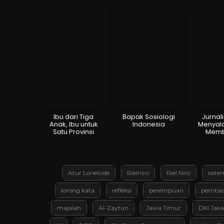
Ibu dari Tiga
Bapak Sosiologi
Jurnal
Anak, Ibu untuk
Indonesia
Menyala
Satu Provinsi
Memb
Atur Lorielcide
Rielniro
Riel Niro
siste
lorong kata
refleksi
perempuan
pembac
majalah
Al-Zaytun
Jawa Timur
DKI Jaka