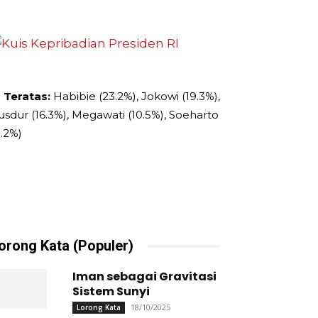
 Teratas:
Habibie (23.2%), Jokowi (19.3%),
usdur (16.3%), Megawati (10.5%), Soeharto
9.2%)
orong Kata (Populer)
Iman sebagai Gravitasi
Sistem Sunyi
18/10/2025
Lorong Kata