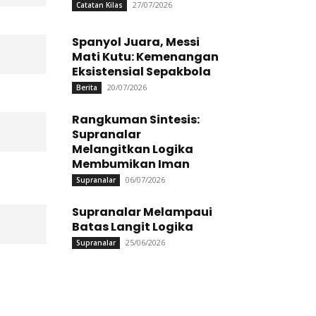
27/07/2026
Catatan Kilas
Spanyol Juara, Messi
Mati Kutu: Kemenangan
Eksistensial Sepakbola
20/07/2026
Berita
Rangkuman Sintesis:
Supranalar
Melangitkan Logika
Membumikan Iman
06/07/2026
Supranalar
Supranalar Melampaui
Batas Langit Logika
25/06/2026
Supranalar