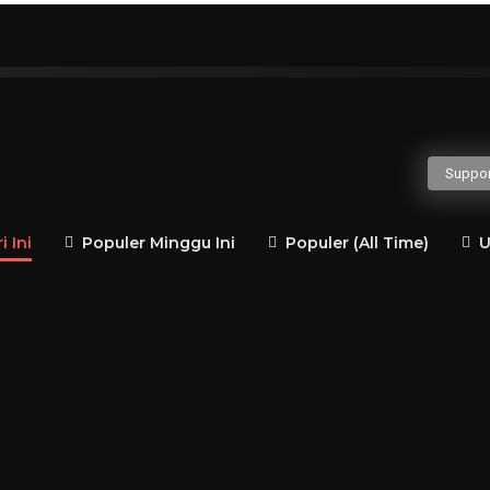
H
I
J
K
L
M
N
O
P
Q
gusaha
Politisi
Guru Besar
Penulis
Jender
Suppor
 Ini
Populer Minggu Ini
Populer (All Time)
U