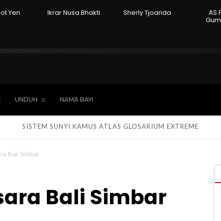
ot Yen
Ikrar Nusa Bhakti
Sherly Tjoanda
AS 
Gum
Hindu
Kepercayaan
Laki-laki
Perempua
E
UNDUH
NAMA BAYI
SISTEM SUNYI
KAMUS
ATLAS
GLOSARIUM
EXTREME
ra Bali Simbar
ara Bali Simbar