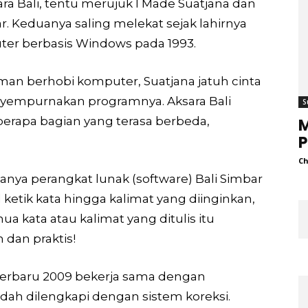
 Bali, tentu merujuk I Made Suatjana dan
r. Keduanya saling melekat sejak lahirnya
ter berbasis Windows pada 1993.
man berhobi komputer, Suatjana jatuh cinta
nyempurnakan programnya. Aksara Bali
S
eberapa bagian yang terasa berbeda,
M
Ch
ya perangkat lunak (software) Bali Simbar
 ketik kata hingga kalimat yang diinginkan,
ua kata atau kalimat yang ditulis itu
 dan praktis!
 terbaru 2009 bekerja sama dengan
udah dilengkapi dengan sistem koreksi.