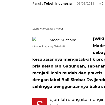
Penulis
Tokoh Indonesia
-
09/03/2011
0
Lama Membaca:
4
menit
[WIKI
Made 
I Made Suatjana | Tokoh.ID
sebag
kesabarannya mengutak-atik prog
pria kelahiran Gadungan, Tabanan, 
menjadi lebih mudah dan praktis.
dengan label Bali Simbar Dwijendr
sehingga penggunaannya baku sec
ejumlah orang jika mengi