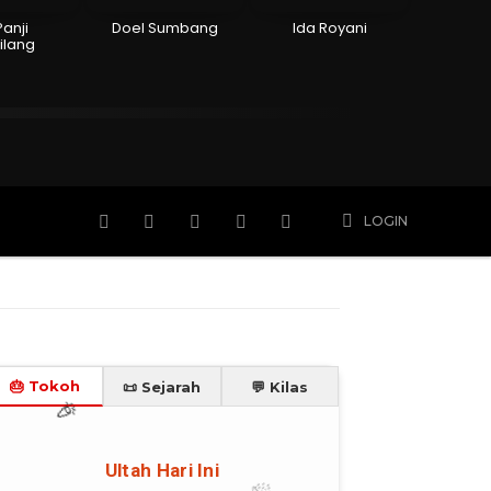
Panji
Doel Sumbang
Ida Royani
ilang
n
Hidup
Meninggal
Member
More
LOGIN
🎂 Tokoh
📜 Sejarah
💬 Kilas
🎈
🎉
Ultah Hari Ini