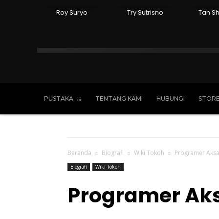
Roy Suryo
Try Sutrisno
Tan Sh
Islam
Kristen
Katolik
Buddha
PUSTAKA
TENTANG KAMI
HUBUNGI
STOR
Beranda
Biografi
Wiki Tokoh
Programer Aksa
Biografi
Wiki Tokoh
Programer Aks