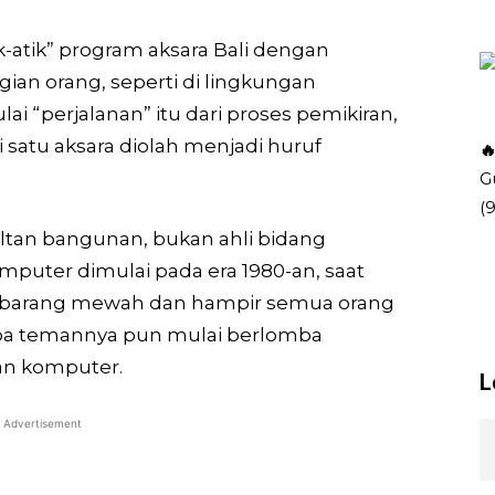
-atik” program aksara Bali dengan
ian orang, seperti di lingkungan
ai “perjalanan” itu dari proses pemikiran,
 satu aksara diolah menjadi huruf

G
(
ltan bangunan, bukan ahli bidang
mputer dimulai pada era 1980-an, saat
i barang mewah dan hampir semua orang
pa temannya pun mulai berlomba
an komputer.
L
Advertisement