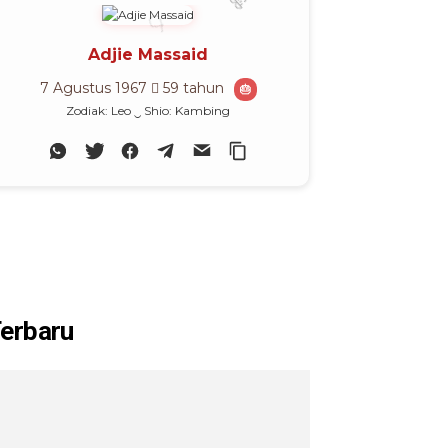
🎊
Adjie Massaid
7 Agustus 1967
59 tahun
🎂
Zodiak: Leo ‿ Shio: Kambing
erbaru