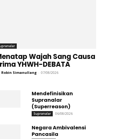
upranalar
enatap Wajah Sang Causa
Prima YHWH-DEBATA
 Robin Simanullang
-
07/08/2026
Mendefinisikan
Supranalar
(Superreason)
06/08/2026
Supranalar
Negara Ambivalensi
Pancasila