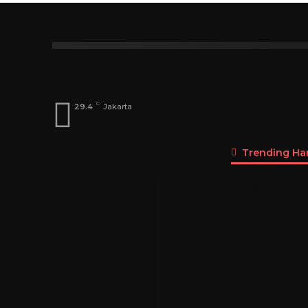
Index
A
B
C
D
E
F
G
Dosen
Menteri
DPD
DPR
Pen
C
29.4
Jakarta
Trending Hari